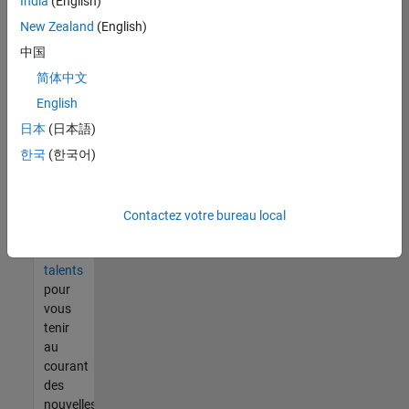
India
(English)
tout
vous
New Zealand
(English)
ne
中国
trouvez
简体中文
pas
d'offre
English
qui
日本
(日本語)
corresponde
한국
(한국어)
à vos
qualifications,
rejoignez
notre
Contactez votre bureau local
réseau
de
talents
pour
vous
tenir
au
courant
des
nouvelles