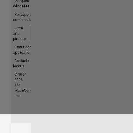
Marques
déposées
Politique de
confidentialité
Lutte
anti-
piratage
Statut des
applications
Contacts
locaux
© 1994-
2026
The
MathWorks,
Inc.