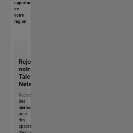
opportunités
de
votre
région.
Rejoignez
notre
Talent
Network
Recevez
des
alertes
pour
des
opportunités
d'emploi