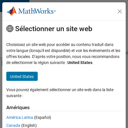
Passer au contenu
Votre
carrière
Sélectionner un site web
chez
MathWorks
Choisissez un site web pour accéder au contenu traduit dans
votre langue (lorsqu'il est disponible) et voir les événements et les
Accueil
Explorer nos opportunités
Adresses de nos bureaux
Étudi
offres locales. D’après votre position, nous vous recommandons
Activer/désactiver l'affichage du menu d
de sélectionner la région suivante :
United States
.
Contenu principal
FILTRER PAR
United States
Équipe Business Model
+
1
Juridique
Vous pouvez également sélectionner un site web dans la liste
suivante :
Amériques
Actuellement,
América Latina
(Español)
il n’y a
Canada
(English)
aucune