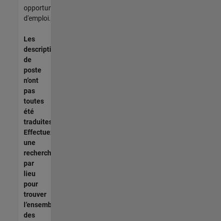
opportunités
d'emploi.
Les
descriptions
de
poste
n’ont
pas
toutes
été
traduites.
Effectuez
une
recherche
par
lieu
pour
trouver
l’ensemble
des