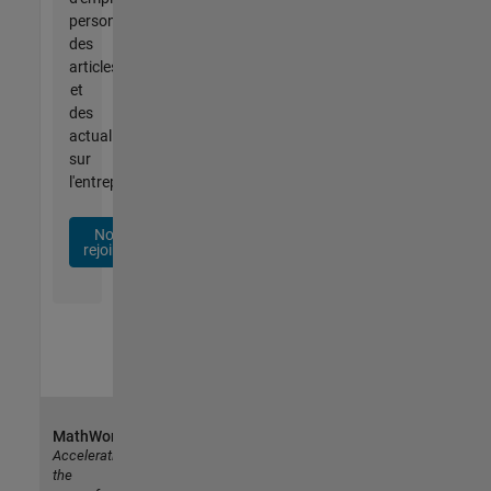
personnalisées,
des
articles
et
des
actualités
sur
l'entreprise.
Nous
rejoindre
MathWorks
Accelerating
the