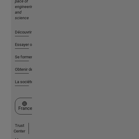
pace of
engineering
and
science
Découvrir les produits
Essayer ou acheter
Se former
Obtenir de l'aide
La société
Sélectionner un site web
France
Trust
Center