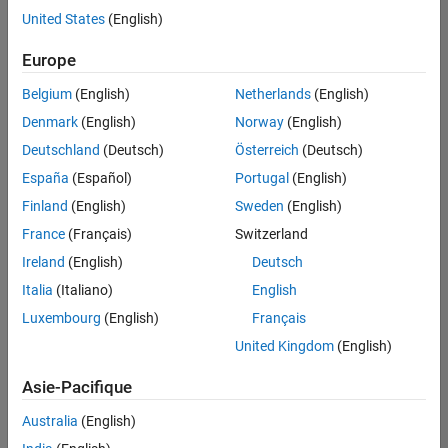
offre
United States
(English)
d'emploi
disponible
Europe
correspondant
à vos
Belgium
(English)
Netherlands
(English)
critères
Denmark
(English)
Norway
(English)
de
recherche.
Deutschland
(Deutsch)
Österreich
(Deutsch)
Vous
España
(Español)
Portugal
(English)
pouvez
Finland
(English)
Sweden
(English)
élargir
France
(Français)
Switzerland
votre
recherche
Ireland
(English)
Deutsch
ou
Italia
(Italiano)
English
afficher
Luxembourg
(English)
Français
l’ensemble
des
United Kingdom
(English)
offres
Asie-Pacifique
d'emploi
.
Si
Australia
(English)
malgré