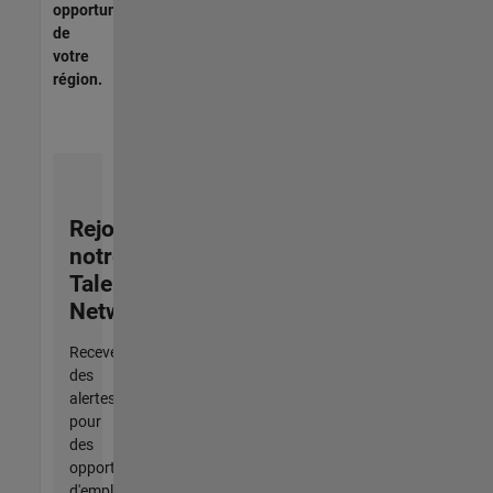
opportunités
de
votre
région.
Rejoignez
notre
Talent
Network
Recevez
des
alertes
pour
des
opportunités
d'emploi