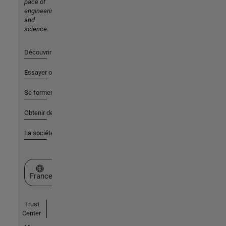
pace of
engineering
and
science
Découvrir les produits
Essayer ou acheter
Se former
Obtenir de l'aide
La société
Sélectionner un site web
France
Trust
Center