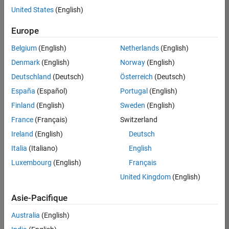
offre
United States
(English)
d'emploi
disponible
Europe
correspondant
à vos
Belgium
(English)
Netherlands
(English)
critères
Denmark
(English)
Norway
(English)
de
recherche.
Deutschland
(Deutsch)
Österreich
(Deutsch)
Vous
España
(Español)
Portugal
(English)
pouvez
Finland
(English)
Sweden
(English)
élargir
France
(Français)
Switzerland
votre
recherche
Ireland
(English)
Deutsch
ou
Italia
(Italiano)
English
afficher
Luxembourg
(English)
Français
l’ensemble
des
United Kingdom
(English)
offres
Asie-Pacifique
d'emploi
.
Si
Australia
(English)
malgré