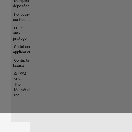
Marques
déposées
Politique de
confidentialité
Lutte
anti-
piratage
Statut des
applications
Contacts
locaux
© 1994-
2026
The
MathWorks,
Inc.