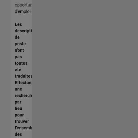
opportunités
d'emploi.
Les
descriptions
de
poste
n’ont
pas
toutes
été
traduites.
Effectuez
une
recherche
par
lieu
pour
trouver
l’ensemble
des