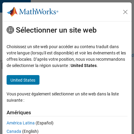
Passer au contenu
Votre
carrière
Sélectionner un site web
chez
MathWorks
Choisissez un site web pour accéder au contenu traduit dans
votre langue (lorsqu'il est disponible) et voir les événements et les
Accueil
Explorer nos opportunités
Adresses de nos bureaux
Étudi
offres locales. D’après votre position, nous vous recommandons
Activer/désactiver l'affichage du menu d
de sélectionner la région suivante :
United States
.
Contenu principal
FILTRER PAR
United States
Ventes internes
+
2
Finances et opérations
Vous pouvez également sélectionner un site web dans la liste
suivante :
Juridique
Amériques
Actuellement,
América Latina
(Español)
il n’y a
Canada
(English)
aucune