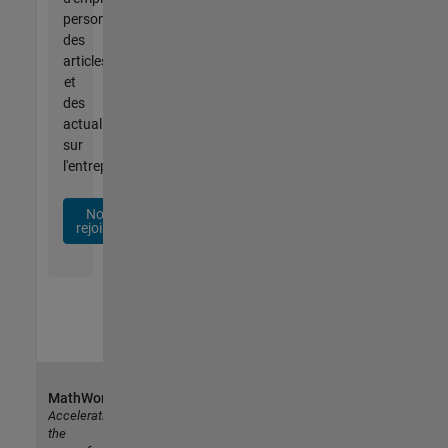
personnalisées,
des
articles
et
des
actualités
sur
l'entreprise.
Nous
rejoindre
MathWorks
Accelerating
the