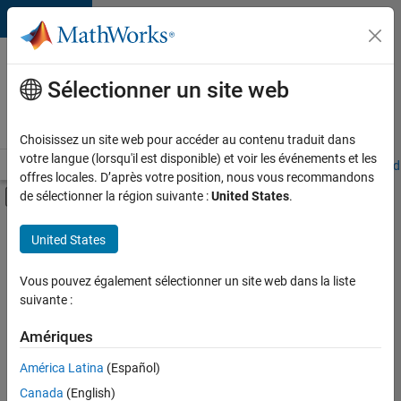
Passer au contenu
Votre
carrière
Sélectionner un site web
chez
MathWorks
Choisissez un site web pour accéder au contenu traduit dans
votre langue (lorsqu'il est disponible) et voir les événements et les
Accueil
Explorer nos opportunités
Adresses de nos bureaux
Étudi
offres locales. D’après votre position, nous vous recommandons
Activer/désactiver l'affichage du menu d
de sélectionner la région suivante :
United States
.
Contenu principal
FILTRER PAR
United States
Technologies de l’information
+
5
Opérations commerciales
Vous pouvez également sélectionner un site web dans la liste
suivante :
Finances et opérations
Ressources humaines
Amériques
Juridique
Actuellement,
América Latina
(Español)
il n’y a
Services administratifs
Canada
(English)
aucune