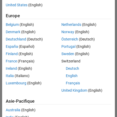
offre
United States
(English)
d'emploi
disponible
Europe
correspondant
à vos
Belgium
(English)
Netherlands
(English)
critères
Denmark
(English)
Norway
(English)
de
recherche.
Deutschland
(Deutsch)
Österreich
(Deutsch)
Vous
España
(Español)
Portugal
(English)
pouvez
Finland
(English)
Sweden
(English)
élargir
France
(Français)
Switzerland
votre
recherche
Ireland
(English)
Deutsch
ou
Italia
(Italiano)
English
afficher
Luxembourg
(English)
Français
l’ensemble
des
United Kingdom
(English)
offres
Asie-Pacifique
d'emploi
.
Si
Australia
(English)
malgré