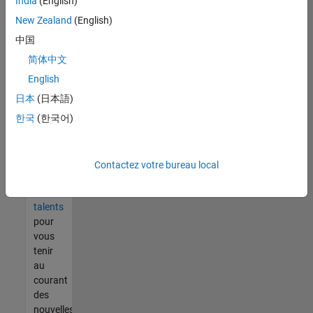
India
(English)
tout
vous
New Zealand
(English)
ne
中国
trouvez
简体中文
pas
d'offre
English
qui
日本
(日本語)
corresponde
한국
(한국어)
à vos
qualifications,
rejoignez
notre
Contactez votre bureau local
réseau
de
talents
pour
vous
tenir
au
courant
des
nouvelles