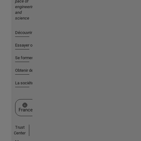
pace of
engineering
and
science
Découvrir les produits
Essayer ou acheter
Se former
Obtenir de l'aide
La société
Sélectionner un site web
France
Trust
Center