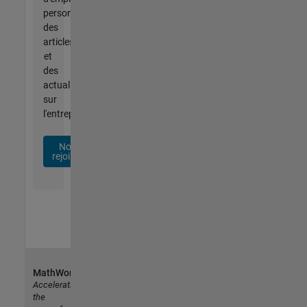
personnalisées,
des
articles
et
des
actualités
sur
l'entreprise.
Nous
rejoindre
MathWorks
Accelerating
the