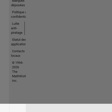
Marques
déposées
Politique de
confidentialité
Lutte
anti-
piratage
Statut des
applications
Contacts
locaux
© 1994-
2026
The
MathWorks,
Inc.