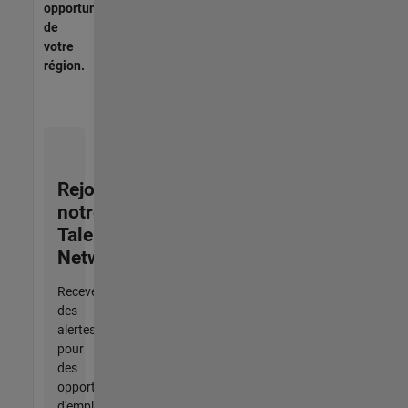
opportunités
de
votre
région.
Rejoignez
notre
Talent
Network
Recevez
des
alertes
pour
des
opportunités
d'emploi