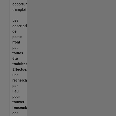
opportunités
d'emploi.
Les
descriptions
de
poste
n’ont
pas
toutes
été
traduites.
Effectuez
une
recherche
par
lieu
pour
trouver
l’ensemble
des