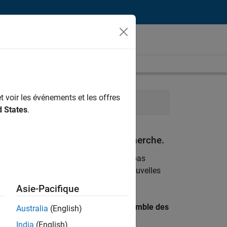
t voir les événements et les offres
érations
Ressources humaines
d States
.
espondant à vos critères de recherche.
emploi
. Si malgré tout vous ne trouvez pas
ents
pour vous tenir au courant des nouvelles
Asie-Pacifique
 recherche par lieu pour trouver l’ensemble des
Australia
(English)
India
(English)