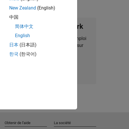
New Zealand
(English)
中国
ignez notre Talent Network
简体中文
English
des alertes pour des opportunités d'emploi
日本
(日本語)
alisées, des articles et des actualités sur
l'entreprise.
한국
(한국어)
Nous rejoindre
Obtenir de l'aide
La société