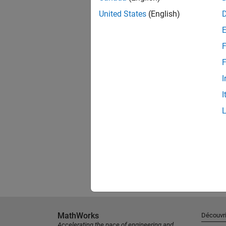
United States
(English)
F
F
I
I
MathWorks
Découvri
Accelerating the pace of engineering and