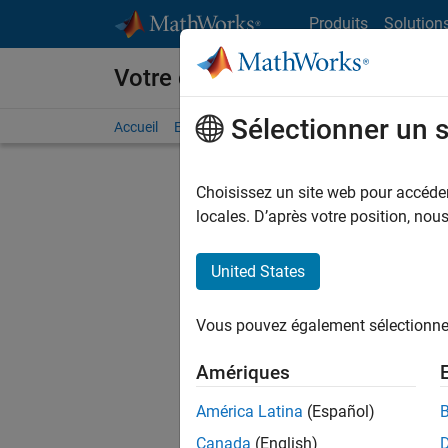
Passer au contenu
Produits
Solution
Votre carrière chez MathWorks
Sélectionner un 
Accueil
Explorer nos opportunités
Adresses de no
Choisissez un site web pour accéder 
locales. D’après votre position, no
United States
Actuell
Vous pou
Vous pouvez également sélectionner 
d'offre q
opportun
Amériques
Les desc
América Latina
(Español)
opportun
Canada
(English)