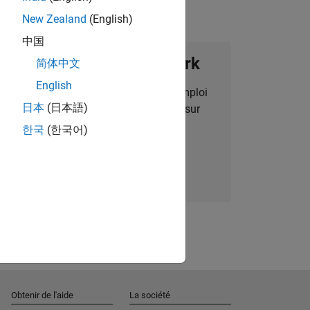
New Zealand
(English)
中国
ignez notre Talent Network
简体中文
English
des alertes pour des opportunités d'emploi
日本
(日本語)
alisées, des articles et des actualités sur
l'entreprise.
한국
(한국어)
Nous rejoindre
Obtenir de l'aide
La société