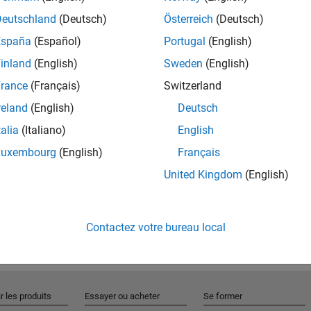
Deutschland
(Deutsch)
Österreich
(Deutsch)
España
(Español)
Portugal
(English)
Rejo
inland
(English)
Sweden
(English)
rance
(Français)
Switzerland
Recevez 
reland
(English)
Deutsch
personn
talia
(Italiano)
English
Luxembourg
(English)
Français
United Kingdom
(English)
Contactez votre bureau local
r les produits
Essayer ou acheter
Se former