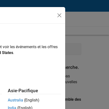
t voir les événements et les offres
Services administratifs
d States
.
espondant à vos critères de recherche.
emploi
. Si malgré tout vous ne trouvez pas
ents
pour vous tenir au courant des nouvelles
Asie-Pacifique
 recherche par lieu pour trouver l’ensemble des
Australia
(English)
India
(English)