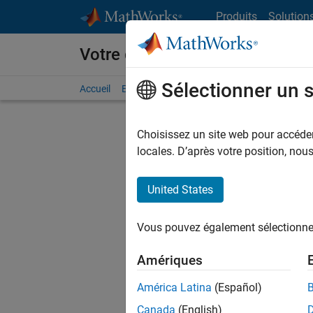
Passer au contenu
Produits
Solution
Votre carrière chez MathWorks
Sélectionner un 
Accueil
Explorer nos opportunités
Adresses de no
Choisissez un site web pour accéder 
locales. D’après votre position, no
United States
Actuell
Vous pou
Vous pouvez également sélectionner 
d'offre q
opportun
Amériques
Les desc
América Latina
(Español)
opportun
Canada
(English)