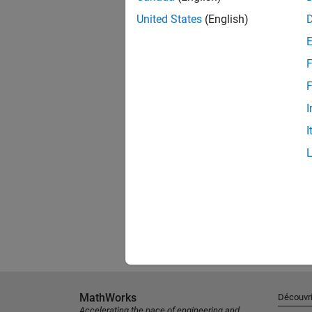
United States
(English)
F
F
I
I
MathWorks
Découvri
Accelerating the pace of engineering and