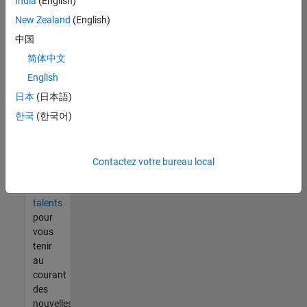
India
(English)
tout
vous
New Zealand
(English)
ne
中国
trouvez
简体中文
pas
d'offre
English
qui
日本
(日本語)
corresponde
한국
(한국어)
à vos
qualifications,
rejoignez
notre
Contactez votre bureau local
réseau
de
talents
pour
vous
tenir
au
courant
des
nouvelles