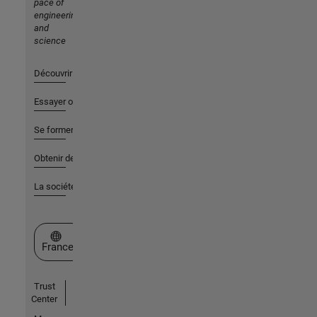
pace of
engineering
and
science
Découvrir les produits
Essayer ou acheter
Se former
Obtenir de l'aide
La société
Sélectionner un site web
France
Trust
Center