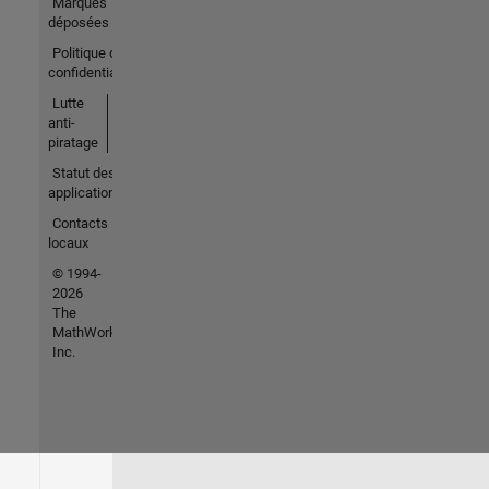
Marques
déposées
Politique de
confidentialité
Lutte
anti-
piratage
Statut des
applications
Contacts
locaux
© 1994-
2026
The
MathWorks,
Inc.