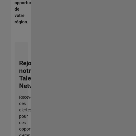
opportunités
de
votre
région.
Rejoignez
notre
Talent
Network
Recevez
des
alertes
pour
des
opportunités
d'emploi