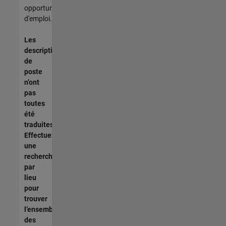
opportunités
d'emploi.
Les
descriptions
de
poste
n’ont
pas
toutes
été
traduites.
Effectuez
une
recherche
par
lieu
pour
trouver
l’ensemble
des