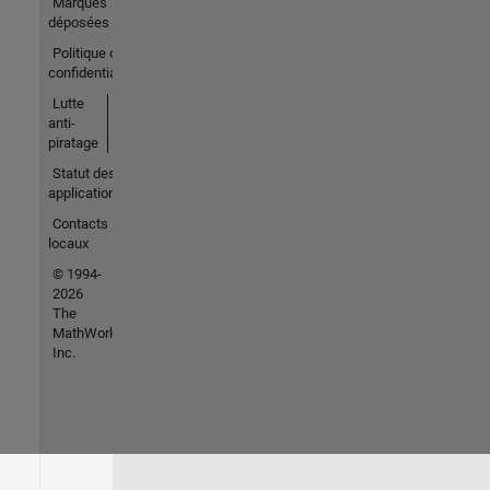
Marques
déposées
Politique de
confidentialité
Lutte
anti-
piratage
Statut des
applications
Contacts
locaux
© 1994-
2026
The
MathWorks,
Inc.