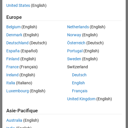
offre
United States
(English)
d'emploi
disponible
Europe
correspondant
à vos
Belgium
(English)
Netherlands
(English)
critères
Denmark
(English)
Norway
(English)
de
recherche.
Deutschland
(Deutsch)
Österreich
(Deutsch)
Vous
España
(Español)
Portugal
(English)
pouvez
Finland
(English)
Sweden
(English)
élargir
France
(Français)
Switzerland
votre
recherche
Ireland
(English)
Deutsch
ou
Italia
(Italiano)
English
afficher
Luxembourg
(English)
Français
l’ensemble
des
United Kingdom
(English)
offres
Asie-Pacifique
d'emploi
.
Si
Australia
(English)
malgré