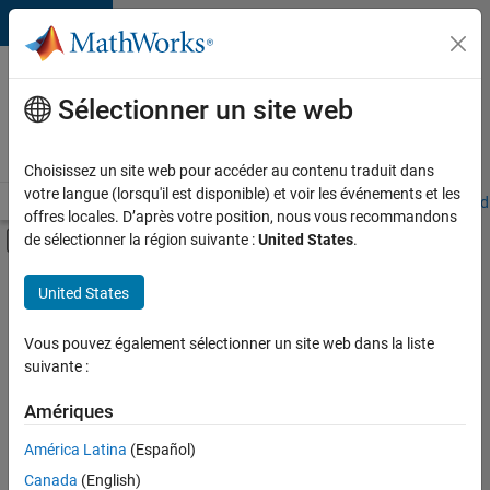
Passer au contenu
Votre
carrière
Sélectionner un site web
chez
MathWorks
Choisissez un site web pour accéder au contenu traduit dans
votre langue (lorsqu'il est disponible) et voir les événements et les
Accueil
Explorer nos opportunités
Adresses de nos bureaux
Étudi
offres locales. D’après votre position, nous vous recommandons
Activer/désactiver l'affichage du menu d
de sélectionner la région suivante :
United States
.
Contenu principal
FILTRER PAR
United States
Globalisation
+
2
Gestion des programmes
Vous pouvez également sélectionner un site web dans la liste
suivante :
Rédaction technique
Amériques
Actuellement,
América Latina
(Español)
il n’y a
Canada
(English)
aucune