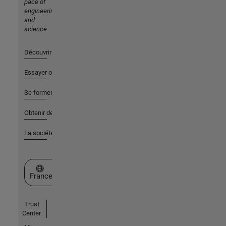
pace of
engineering
and
science
Découvrir les produits
Essayer ou acheter
Se former
Obtenir de l'aide
La société
Sélectionner un site web
France
Trust
Center