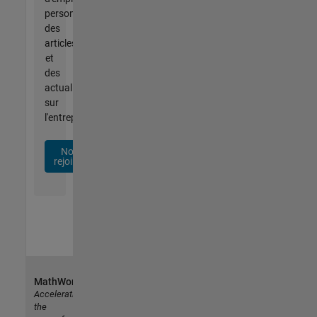
personnalisées,
des
articles
et
des
actualités
sur
l'entreprise.
Nous
rejoindre
MathWorks
Accelerating
the