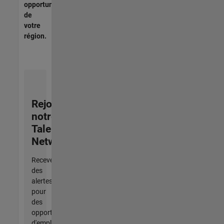
opportunités
de
votre
région.
Rejoignez
notre
Talent
Network
Recevez
des
alertes
pour
des
opportunités
d'emploi