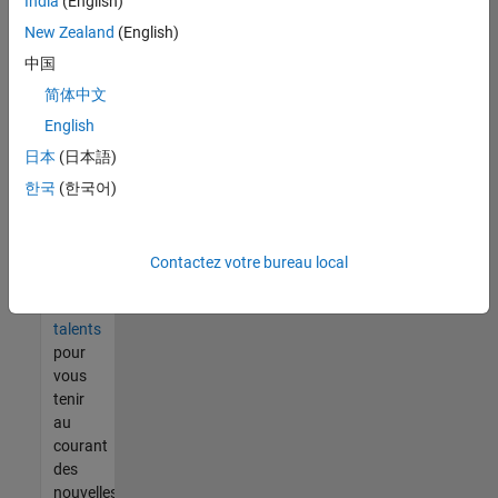
India
(English)
tout
vous
New Zealand
(English)
ne
中国
trouvez
简体中文
pas
d'offre
English
qui
日本
(日本語)
corresponde
한국
(한국어)
à vos
qualifications,
rejoignez
notre
Contactez votre bureau local
réseau
de
talents
pour
vous
tenir
au
courant
des
nouvelles