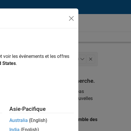
t voir les événements et les offres
echnologies de l’information
+
3
d States
.
ervices web
espondant à vos critères de recherche.
emploi
. Si malgré tout vous ne trouvez pas
ents
pour vous tenir au courant des nouvelles
Asie-Pacifique
 recherche par lieu pour trouver l’ensemble des
Australia
(English)
India
(English)