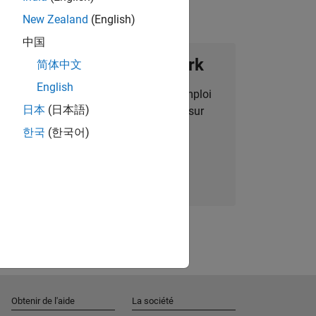
New Zealand
(English)
中国
ignez notre Talent Network
简体中文
English
des alertes pour des opportunités d'emploi
日本
(日本語)
alisées, des articles et des actualités sur
l'entreprise.
한국
(한국어)
Nous rejoindre
Obtenir de l'aide
La société