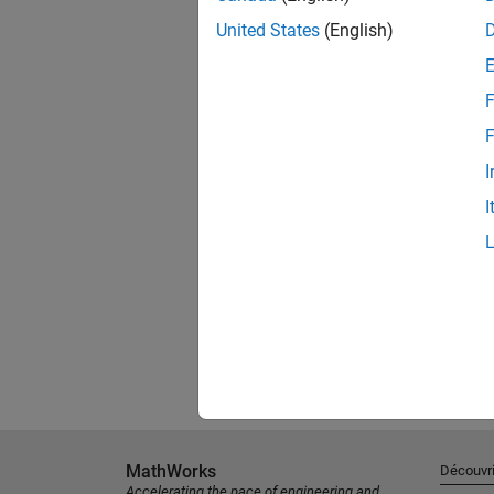
United States
(English)
F
F
I
I
MathWorks
Découvri
Accelerating the pace of engineering and