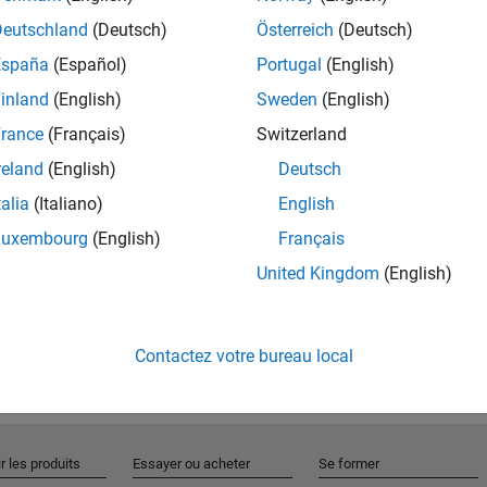
Deutschland
(Deutsch)
Österreich
(Deutsch)
España
(Español)
Portugal
(English)
Rejo
inland
(English)
Sweden
(English)
rance
(Français)
Switzerland
Recevez 
reland
(English)
Deutsch
personn
talia
(Italiano)
English
Luxembourg
(English)
Français
United Kingdom
(English)
Contactez votre bureau local
r les produits
Essayer ou acheter
Se former