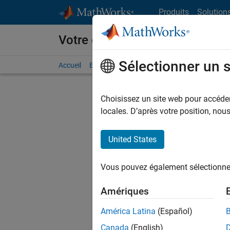
Passer au contenu
Produits
Solution
Votre carrière chez MathWorks
Sélectionner un 
Accueil
Explorer nos opportunités
Adresses de no
Choisissez un site web pour accéder 
FILTRER
locales. D’après votre position, no
United States
Actuell
Vous pou
Vous pouvez également sélectionner 
d'offre q
opportun
Amériques
Les desc
América Latina
(Español)
opportun
Canada
(English)