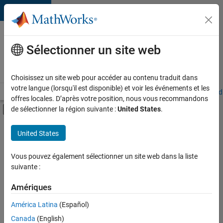
Passer au contenu
Votre
carrière
Sélectionner un site web
chez
MathWorks
Choisissez un site web pour accéder au contenu traduit dans
votre langue (lorsqu'il est disponible) et voir les événements et les
Accueil
Explorer nos opportunités
Adresses de nos bureaux
Étudi
offres locales. D’après votre position, nous vous recommandons
Activer/désactiver l'affichage du menu d
de sélectionner la région suivante :
United States
.
Contenu principal
FILTRER PAR
United States
Programme destiné aux nouvelles carrières (EDG)
+
5
Applications et outils commerciaux
Vous pouvez également sélectionner un site web dans la liste
suivante :
Gestion des programmes
Ingénierie des versions
Amériques
Rédaction technique
Actuellement,
América Latina
(Español)
il n’y a
Applications et services web
Canada
(English)
aucune