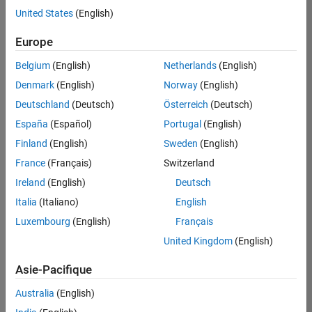
offre
United States
(English)
d'emploi
disponible
Europe
correspondant
à vos
Belgium
(English)
Netherlands
(English)
critères
Denmark
(English)
Norway
(English)
de
recherche.
Deutschland
(Deutsch)
Österreich
(Deutsch)
Vous
España
(Español)
Portugal
(English)
pouvez
Finland
(English)
Sweden
(English)
élargir
France
(Français)
Switzerland
votre
recherche
Ireland
(English)
Deutsch
ou
Italia
(Italiano)
English
afficher
Luxembourg
(English)
Français
l’ensemble
des
United Kingdom
(English)
offres
Asie-Pacifique
d'emploi
.
Si
Australia
(English)
malgré