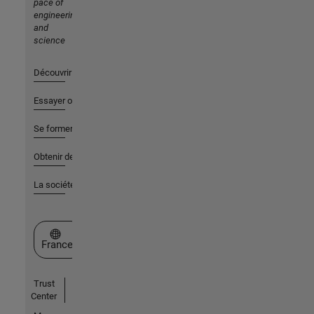
pace of
engineering
and
science
Découvrir les produits
Essayer ou acheter
Se former
Obtenir de l'aide
La société
Sélectionner un site web
France
Trust
Center