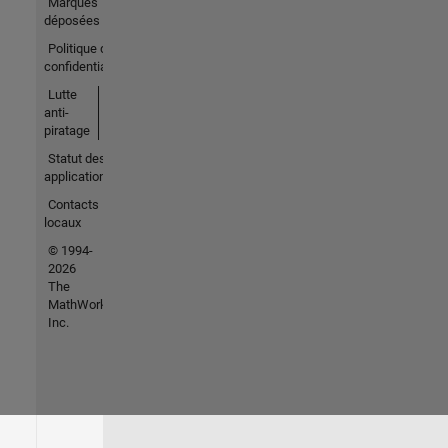
Marques
déposées
Politique de
confidentialité
Lutte
anti-
piratage
Statut des
applications
Contacts
locaux
© 1994-
2026
The
MathWorks,
Inc.