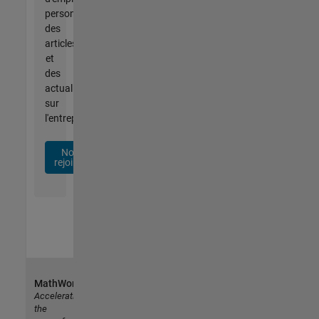
personnalisées,
des
articles
et
des
actualités
sur
l'entreprise.
Nous
rejoindre
MathWorks
Accelerating
the