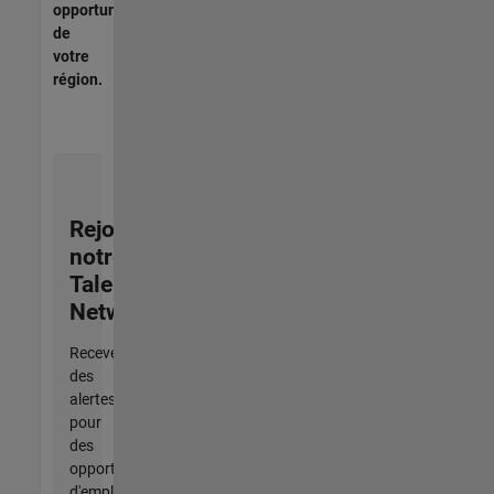
opportunités
de
votre
région.
Rejoignez
notre
Talent
Network
Recevez
des
alertes
pour
des
opportunités
d'emploi