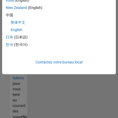
India
(English)
tout
vous
New Zealand
(English)
ne
中国
trouvez
简体中文
pas
d'offre
English
qui
日本
(日本語)
corresponde
한국
(한국어)
à vos
qualifications,
rejoignez
notre
Contactez votre bureau local
réseau
de
talents
pour
vous
tenir
au
courant
des
nouvelles