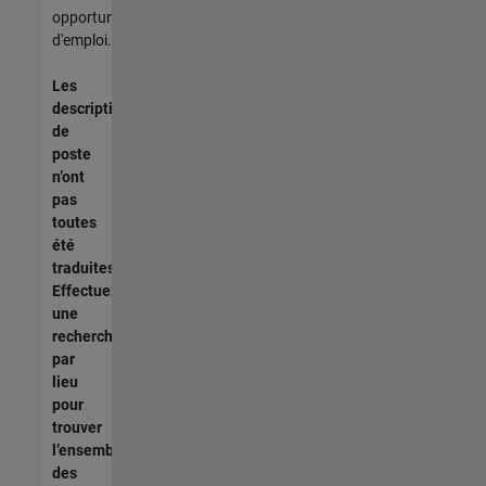
opportunités
d'emploi.
Les
descriptions
de
poste
n’ont
pas
toutes
été
traduites.
Effectuez
une
recherche
par
lieu
pour
trouver
l’ensemble
des