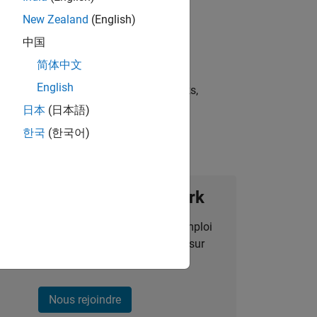
New Zealand
(English)
中国
简体中文
English
st strategies, scalable test frameworks,
日本
(日本語)
한국
(한국어)
ignez notre Talent Network
des alertes pour des opportunités d'emploi
alisées, des articles et des actualités sur
l'entreprise.
Nous rejoindre