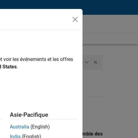
t voir les événements et les offres
nfrastructure et architecture
+
4
d States
.
sus logiciels
Asie-Pacifique
Australia
(English)
 recherche par lieu pour trouver l’ensemble des
India
(English)