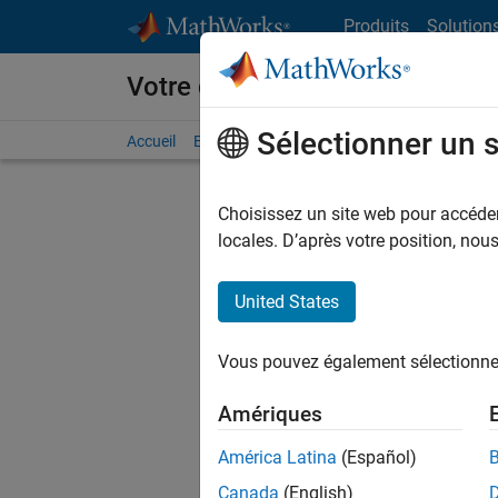
Passer au contenu
Produits
Solution
Votre carrière chez MathWorks
Sélectionner un 
Accueil
Explorer nos opportunités
Adresses de no
Choisissez un site web pour accéder 
FILTRER
locales. D’après votre position, no
United States
Trier p
Vous pouvez également sélectionner 
Enregistr
Amériques
América Latina
(Español)
Les desc
Canada
(English)