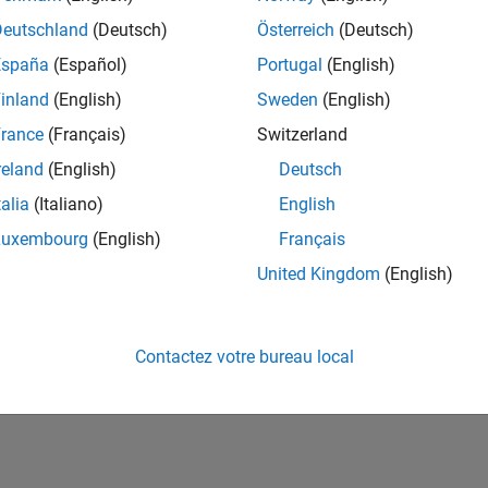
ités de votre région.
Deutschland
(Deutsch)
Österreich
(Deutsch)
España
(Español)
Portugal
(English)
or Software Quality Engineer
Senior Software Quality Engineer
inland
(English)
Sweden
(English)
FR-Meudon
| Ingénierie de la qualité | Expérimenté(e)
rance
(Français)
Switzerland
Leverage your C/C++ development skills to design and develop te
automated test suites, Hands-on testing for Polyspace.
reland
(English)
Deutsch
talia
(Italiano)
English
e
1
Luxembourg
(English)
Français
United Kingdom
(English)
Rejo
Recevez 
Contactez votre bureau local
personn