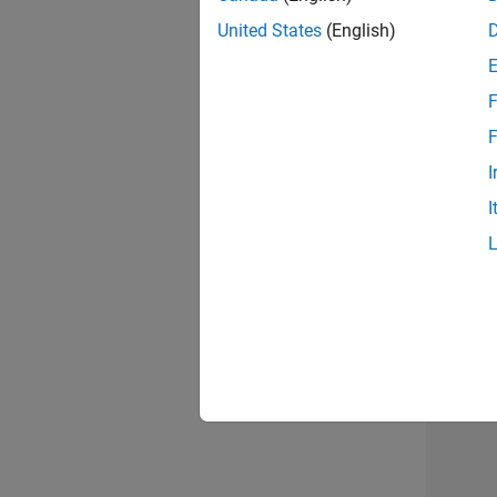
opportun
United States
(English)
Seni
F
F
I
I
1 d