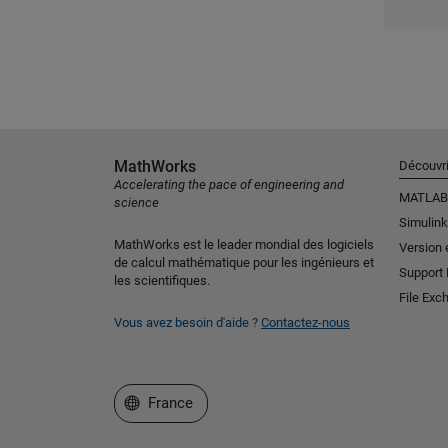
MathWorks
Découvri
Accelerating the pace of engineering and
MATLAB
science
Simulink
MathWorks est le leader mondial des logiciels
Version 
de calcul mathématique pour les ingénieurs et
Support
les scientifiques.
File Exc
Vous avez besoin d'aide ?
Contactez-nous
Sélectionner un site web
France