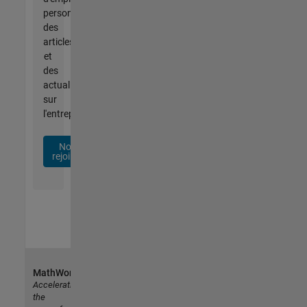
personnalisées,
des
articles
et
des
actualités
sur
l'entreprise.
Nous
rejoindre
MathWorks
Accelerating
the