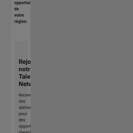
opportunités
de
votre
région.
Rejoignez
notre
Talent
Network
Recevez
des
alertes
pour
des
opportunités
d'emploi