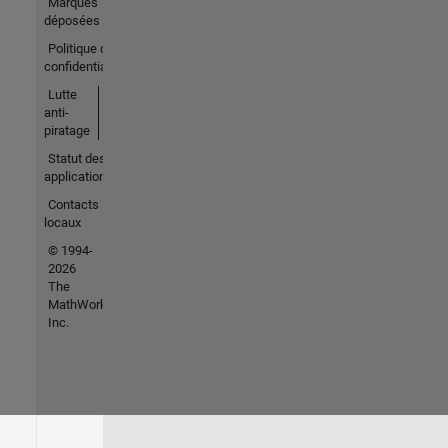
Marques
déposées
Politique de
confidentialité
Lutte
anti-
piratage
Statut des
applications
Contacts
locaux
© 1994-
2026
The
MathWorks,
Inc.