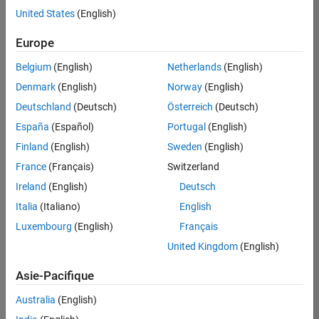
offre
United States
(English)
d'emploi
disponible
Europe
correspondant
à vos
Belgium
(English)
Netherlands
(English)
critères
Denmark
(English)
Norway
(English)
de
recherche.
Deutschland
(Deutsch)
Österreich
(Deutsch)
Vous
España
(Español)
Portugal
(English)
pouvez
Finland
(English)
Sweden
(English)
élargir
France
(Français)
Switzerland
votre
recherche
Ireland
(English)
Deutsch
ou
Italia
(Italiano)
English
afficher
Luxembourg
(English)
Français
l’ensemble
des
United Kingdom
(English)
offres
Asie-Pacifique
d'emploi
.
Si
Australia
(English)
malgré