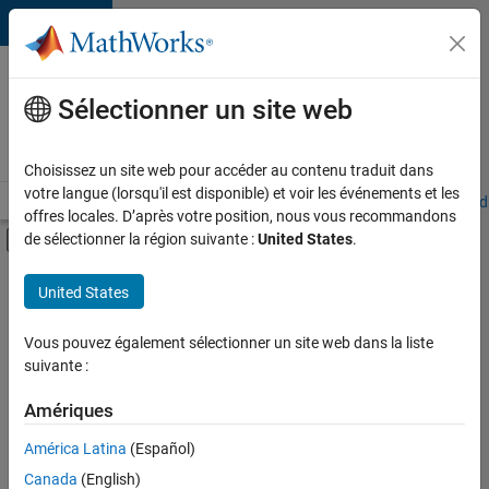
Passer au contenu
Votre
carrière
Sélectionner un site web
chez
MathWorks
Choisissez un site web pour accéder au contenu traduit dans
votre langue (lorsqu'il est disponible) et voir les événements et les
Accueil
Explorer nos opportunités
Adresses de nos bureaux
Étudi
offres locales. D’après votre position, nous vous recommandons
Activer/désactiver l'affichage du menu d
de sélectionner la région suivante :
United States
.
Contenu principal
FILTRER PAR
United States
Applications et outils commerciaux
+
2
Globalisation
Vous pouvez également sélectionner un site web dans la liste
suivante :
Rédaction technique
Amériques
Actuellement,
América Latina
(Español)
il n’y a
Canada
(English)
aucune