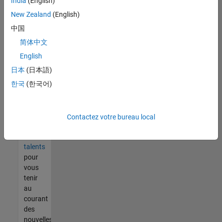
India
(English)
tout
vous
New Zealand
(English)
ne
中国
trouvez
简体中文
pas
d'offre
English
qui
日本
(日本語)
corresponde
한국
(한국어)
à vos
qualifications,
rejoignez
notre
Contactez votre bureau local
réseau
de
talents
pour
vous
tenir
au
courant
des
nouvelles