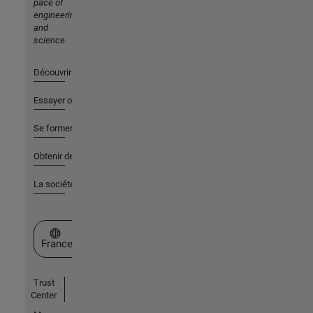
pace of
engineering
and
science
Découvrir les produits
Essayer ou acheter
Se former
Obtenir de l'aide
La société
Sélectionner un site web
France
Trust
Center