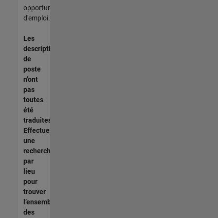
opportunités
d'emploi.
Les
descriptions
de
poste
n’ont
pas
toutes
été
traduites.
Effectuez
une
recherche
par
lieu
pour
trouver
l’ensemble
des