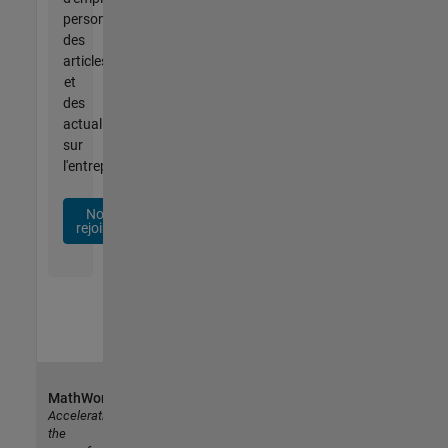
personnalisées,
des
articles
et
des
actualités
sur
l'entreprise.
Nous
rejoindre
MathWorks
Accelerating
the