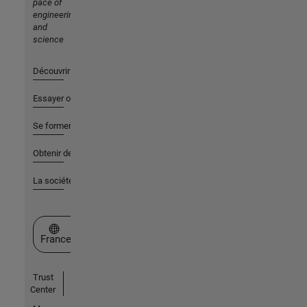
pace of
engineering
and
science
Découvrir les produits
Essayer ou acheter
Se former
Obtenir de l'aide
La société
Sélectionner un site web
France
Trust
Center