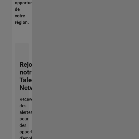
opportunités
de
votre
région.
Rejoignez
notre
Talent
Network
Recevez
des
alertes
pour
des
opportunités
d'emploi