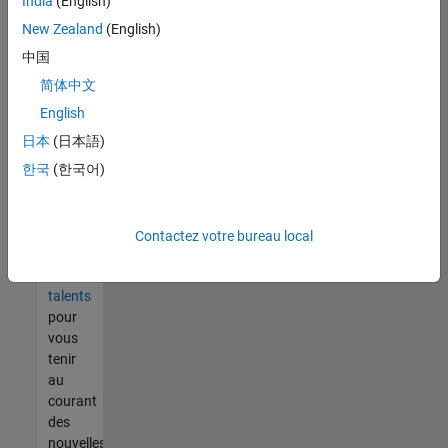
India
(English)
tout
vous
New Zealand
(English)
ne
中国
trouvez
简体中文
pas
d'offre
English
qui
日本
(日本語)
corresponde
한국
(한국어)
à vos
qualifications,
rejoignez
notre
Contactez votre bureau local
réseau
de
talents
pour
vous
tenir
au
courant
des
nouvelles