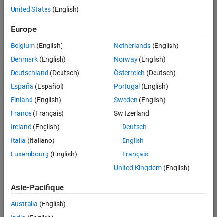
offre
United States
(English)
d'emploi
disponible
Europe
correspondant
à vos
Belgium
(English)
Netherlands
(English)
critères
Denmark
(English)
Norway
(English)
de
recherche.
Deutschland
(Deutsch)
Österreich
(Deutsch)
Vous
España
(Español)
Portugal
(English)
pouvez
Finland
(English)
Sweden
(English)
élargir
France
(Français)
Switzerland
votre
recherche
Ireland
(English)
Deutsch
ou
Italia
(Italiano)
English
afficher
Luxembourg
(English)
Français
l’ensemble
des
United Kingdom
(English)
offres
Asie-Pacifique
d'emploi
.
Si
Australia
(English)
malgré