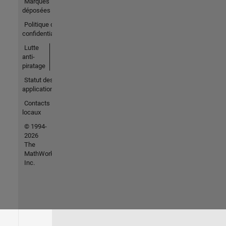
Marques
déposées
Politique de
confidentialité
Lutte
anti-
piratage
Statut des
applications
Contacts
locaux
© 1994-
2026
The
MathWorks,
Inc.