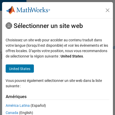
Passer au contenu
Votre
carrière
Sélectionner un site web
chez
MathWorks
Choisissez un site web pour accéder au contenu traduit dans
votre langue (lorsqu'il est disponible) et voir les événements et les
Accueil
Explorer nos opportunités
Adresses de nos bureaux
Étudi
offres locales. D’après votre position, nous vous recommandons
Activer/désactiver l'affichage du menu d
de sélectionner la région suivante :
United States
.
Contenu principal
FILTRER PAR
United States
Programme destiné aux nouvelles carrières (EDG)
+
4
Support avancé
Vous pouvez également sélectionner un site web dans la liste
suivante :
Applications et outils commerciaux
Gestion des programmes
Amériques
Rédaction technique
Actuellement,
América Latina
(Español)
il n’y a
Canada
(English)
aucune