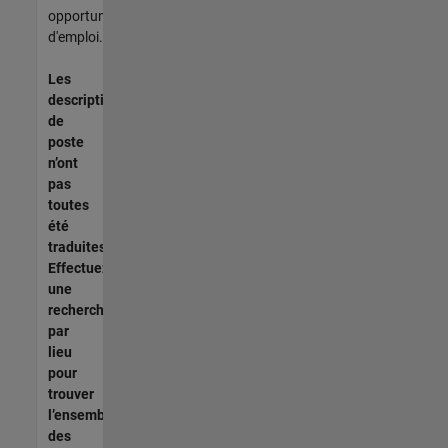
opportunités
d'emploi.
Les
descriptions
de
poste
n’ont
pas
toutes
été
traduites.
Effectuez
une
recherche
par
lieu
pour
trouver
l’ensemble
des