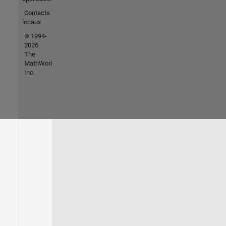
Contacts
locaux
© 1994-
2026
The
MathWorks,
Inc.