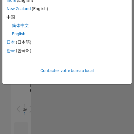
India
(English)
l’ensemble
New Zealand
(English)
des
opportunités
中国
de
简体中文
votre
English
région.
日本
(日本語)
한국
(한국어)
Senior Software Quality Engineer
Senior
Software
Quality
Engineer
Contactez votre bureau local
FR-Meudon
|
Ingénierie de la
qualité |
Expérimenté(e)
1
de
1