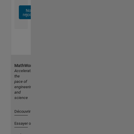
Nous
rejoindre
MathWorks
Accelerating
the
pace of
engineering
and
science
Découvrir les produits
Essayer ou acheter