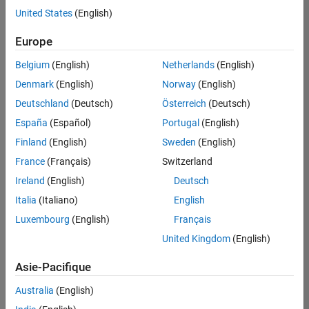
United States
(English)
Enregistrer
les offres
d’emploi
sélectionnées
Europe
Belgium
(English)
Netherlands
(English)
Les
Denmark
(English)
Norway
(English)
descriptions
Deutschland
(Deutsch)
Österreich
(Deutsch)
de
España
(Español)
Portugal
(English)
poste
n’ont
Finland
(English)
Sweden
(English)
pas
France
(Français)
Switzerland
toutes
Ireland
(English)
Deutsch
été
traduites.
Italia
(Italiano)
English
Effectuez
Luxembourg
(English)
Français
une
United Kingdom
(English)
recherche
par
Asie-Pacifique
lieu
pour
Australia
(English)
trouver