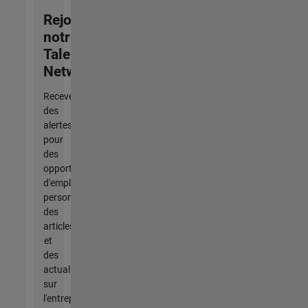
Rejoignez
notre
Talent
Network
Recevez
des
alertes
pour
des
opportunités
d'emploi
personnalisées,
des
articles
et
des
actualités
sur
l'entreprise.