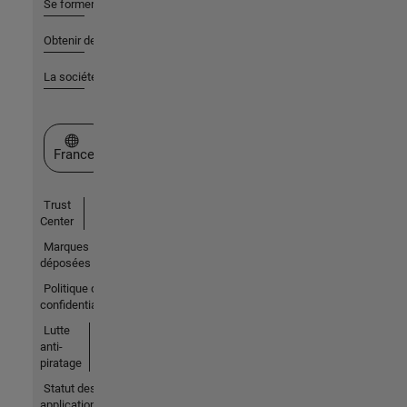
Se former
Obtenir de l'aide
La société
Sélectionner un site web
France
Trust
Center
Marques
déposées
Politique de
confidentialité
Lutte
anti-
piratage
Statut des
applications