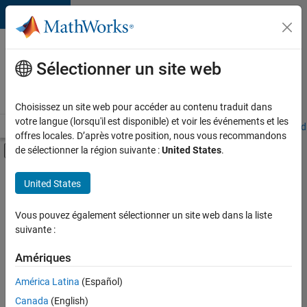
Passer au contenu
Votre
carrière
Sélectionner un site web
chez
MathWorks
Choisissez un site web pour accéder au contenu traduit dans
votre langue (lorsqu'il est disponible) et voir les événements et les
Accueil
Explorer nos opportunités
Adresses de nos bureaux
Étudi
offres locales. D’après votre position, nous vous recommandons
Activer/désactiver l'affichage du menu d
de sélectionner la région suivante :
United States
.
Contenu principal
FILTRER PAR
United States
Ingénierie de la qualité
+
3
Ingénierie des processus logiciels
Vous pouvez également sélectionner un site web dans la liste
suivante :
Rédaction technique
Applications et services web
Amériques
América Latina
(Español)
Trier par
Canada
(English)