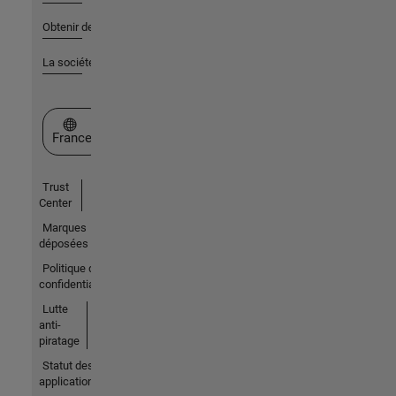
Obtenir de l'aide
La société
Sélectionner un site web
France
Trust
Center
Marques
déposées
Politique de
confidentialité
Lutte
anti-
piratage
Statut des
applications