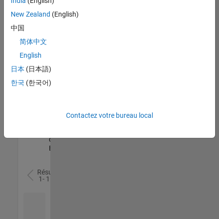
India
(English)
l’ensemble
New Zealand
(English)
des
opportunités
中国
de
简体中文
votre
English
région.
日本
(日本語)
한국
(한국어)
Senior Software Quality Engineer
Senior
Software
Quality
Engineer
Contactez votre bureau local
FR-Meudon
|
Ingénierie de la
qualité |
Expérimenté(e)
Résultats
1- 1 de
1