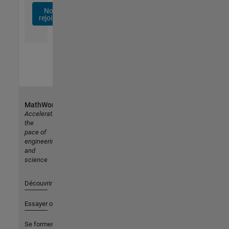
Nous
rejoindre
MathWorks
Accelerating
the
pace of
engineering
and
science
Découvrir les produits
Essayer ou acheter
Se former