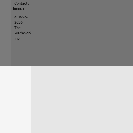
Contacts
locaux
© 1994-
2026
The
MathWorks,
Inc.