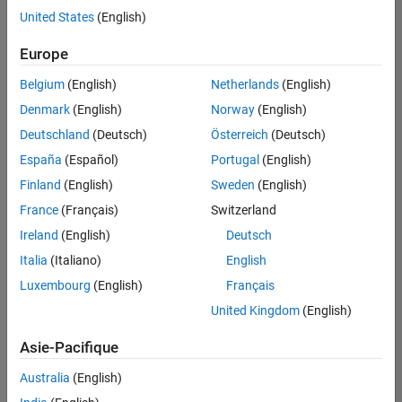
Rédaction technique
United States
(English)
Enregistrer
les offres
Applications et services web
d’emploi
sélectionnées
Europe
Belgium
(English)
Netherlands
(English)
Les
Denmark
(English)
Norway
(English)
descriptions
Deutschland
(Deutsch)
Österreich
(Deutsch)
de
España
(Español)
Portugal
(English)
poste
n’ont
Finland
(English)
Sweden
(English)
pas
France
(Français)
Switzerland
toutes
Ireland
(English)
Deutsch
été
traduites.
Italia
(Italiano)
English
Effectuez
Luxembourg
(English)
Français
une
United Kingdom
(English)
recherche
par
Asie-Pacifique
lieu
pour
Australia
(English)
trouver