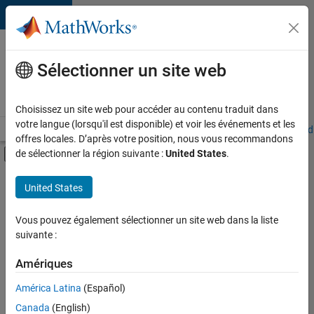
Passer au contenu
Votre
carrière
Sélectionner un site web
chez
MathWorks
Choisissez un site web pour accéder au contenu traduit dans
votre langue (lorsqu'il est disponible) et voir les événements et les
Accueil
Explorer nos opportunités
Adresses de nos bureaux
Étudi
offres locales. D’après votre position, nous vous recommandons
Activer/désactiver l'affichage du menu d
de sélectionner la région suivante :
United States
.
Contenu principal
FILTRER PAR
United States
Programme destiné aux nouvelles carrières (EDG)
+
7
Développement de produits
Vous pouvez également sélectionner un site web dans la liste
suivante :
Gestion des programmes
Ingénierie de la qualité
Amériques
Ingénierie des versions
América Latina
(Español)
Trier par
Ingénierie des processus logiciels
Canada
(English)