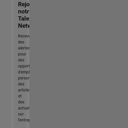
Rejoignez
notre
Talent
Network
Recevez
des
alertes
pour
des
opportunités
d'emploi
personnalisées,
des
articles
et
des
actualités
sur
l'entreprise.