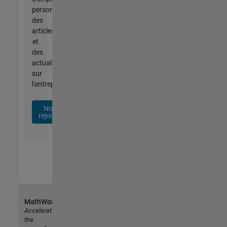
personnalisées,
des
articles
et
des
actualités
sur
l'entreprise.
Nous
rejoindre
MathWorks
Accelerating
the