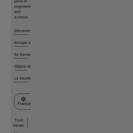
pace of
engineering
and
science
Découvrir les produits
Essayer ou acheter
Se former
Obtenir de l'aide
La société
Sélectionner un site web
France
Trust
Center