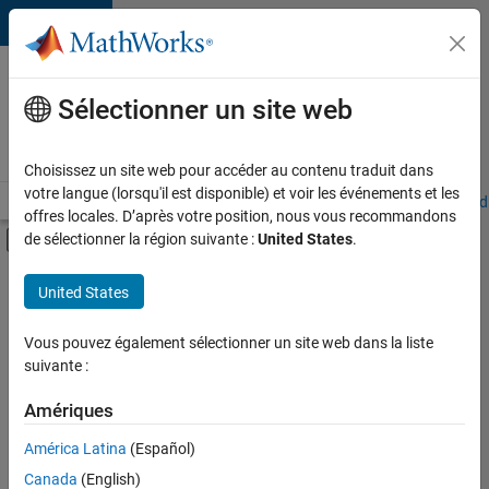
Passer au contenu
Votre
carrière
Sélectionner un site web
chez
MathWorks
Choisissez un site web pour accéder au contenu traduit dans
votre langue (lorsqu'il est disponible) et voir les événements et les
Accueil
Explorer nos opportunités
Adresses de nos bureaux
Étudi
offres locales. D’après votre position, nous vous recommandons
Activer/désactiver l'affichage du menu d
de sélectionner la région suivante :
United States
.
Contenu principal
FILTRER PAR
United States
Programme destiné aux nouvelles carrières (EDG)
+
6
Gestion des programmes
Vous pouvez également sélectionner un site web dans la liste
suivante :
Ingénierie de la qualité
Ingénierie des versions
Amériques
Ingénierie des processus logiciels
Actuellement,
América Latina
(Español)
il n’y a
Rédaction technique
Canada
(English)
aucune