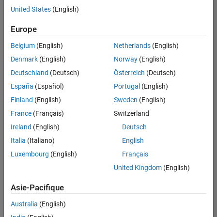
Applications et services web
offre
United States
(English)
d'emploi
disponible
Europe
correspondant
à vos
Belgium
(English)
Netherlands
(English)
critères
Denmark
(English)
Norway
(English)
de
recherche.
Deutschland
(Deutsch)
Österreich
(Deutsch)
Vous
España
(Español)
Portugal
(English)
pouvez
Finland
(English)
Sweden
(English)
élargir
France
(Français)
Switzerland
votre
recherche
Ireland
(English)
Deutsch
ou
Italia
(Italiano)
English
afficher
Luxembourg
(English)
Français
l’ensemble
des
United Kingdom
(English)
offres
Asie-Pacifique
d'emploi
.
Si
Australia
(English)
malgré