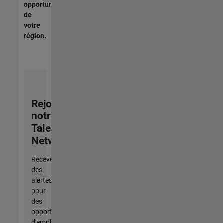
opportunités
de
votre
région.
Rejoignez
notre
Talent
Network
Recevez
des
alertes
pour
des
opportunités
d'emploi