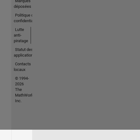
Marques
déposées
Politique de
confidentialité
Lutte
anti-
piratage
Statut des
applications
Contacts
locaux
© 1994-
2026
The
MathWorks,
Inc.