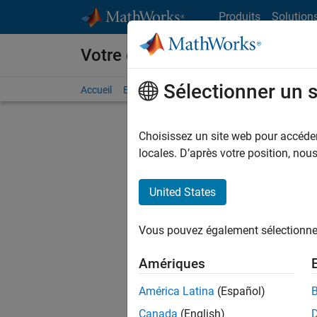
Passer au contenu
Produits
Solution
Votre carrière chez MathWorks
Sélectionner un 
Accueil
Explorer nos opportunités
Adresses de no
Choisissez un site web pour accéder 
FILTRER
locales. D’après votre position, no
United States
Actuell
Vous pou
Vous pouvez également sélectionner 
d'offre q
opportun
Amériques
Les desc
América Latina
(Español)
opportun
Canada
(English)