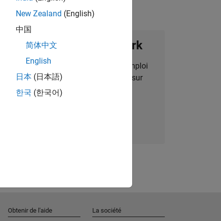
New Zealand
(English)
中国
ignez notre Talent Network
简体中文
English
des alertes pour des opportunités d'emploi
日本
(日本語)
alisées, des articles et des actualités sur
l'entreprise.
한국
(한국어)
Nous rejoindre
Obtenir de l'aide
La société