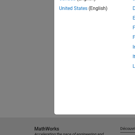
United States
(English)
F
F
I
I
MathWorks
Découvri
Accelerating the pace of engineering and