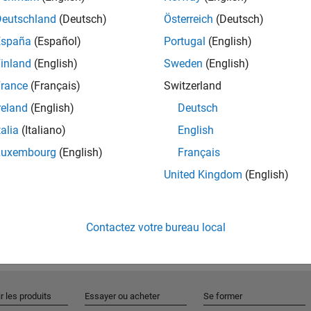
Deutschland
(Deutsch)
Österreich
(Deutsch)
España
(Español)
Portugal
(English)
Rejo
inland
(English)
Sweden
(English)
rance
(Français)
Switzerland
Recevez 
reland
(English)
Deutsch
personn
talia
(Italiano)
English
Luxembourg
(English)
Français
United Kingdom
(English)
Contactez votre bureau local
r les produits
Essayer ou acheter
Se former