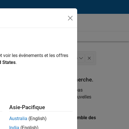
t voir les événements et les offres
ion des programmes
+
4
d States
.
 technique
espondant à vos critères de recherche.
emploi
. Si malgré tout vous ne trouvez pas
ents
pour vous tenir au courant des nouvelles
Asie-Pacifique
 recherche par lieu pour trouver l’ensemble des
Australia
(English)
India
(English)