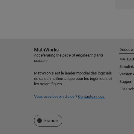
MathWorks
Découvri
Accelerating the pace of engineering and
MATLAB
science
Simulink
MathWorks est le leader mondial des logiciels
Version 
de calcul mathématique pour les ingénieurs et
Support
les scientifiques.
File Exc
Vous avez besoin d'aide ?
Contactez-nous
Sélectionner un site web
France