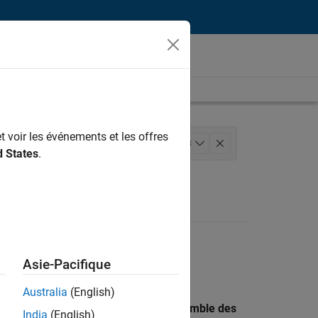
t voir les événements et les offres
ion des programmes
+
3
d States
.
 technique
Asie-Pacifique
Australia
(English)
 recherche par lieu pour trouver l’ensemble des
India
(English)