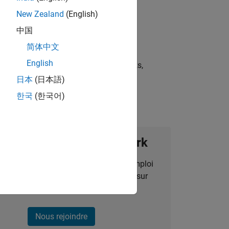
New Zealand
(English)
中国
简体中文
English
st strategies, scalable test frameworks,
日本
(日本語)
한국
(한국어)
ignez notre Talent Network
des alertes pour des opportunités d'emploi
alisées, des articles et des actualités sur
l'entreprise.
Nous rejoindre