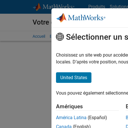
Passer au contenu
Produits
Solution
Votre carrière chez MathWorks
Sélectionner un 
Accueil
Explorer nos opportunités
Adresses de no
Choisissez un site web pour accéder 
FILTRER
locales. D’après votre position, no
United States
Trier p
Vous pouvez également sélectionner 
Enregistr
Amériques
América Latina
(Español)
Les desc
Canada
(English)