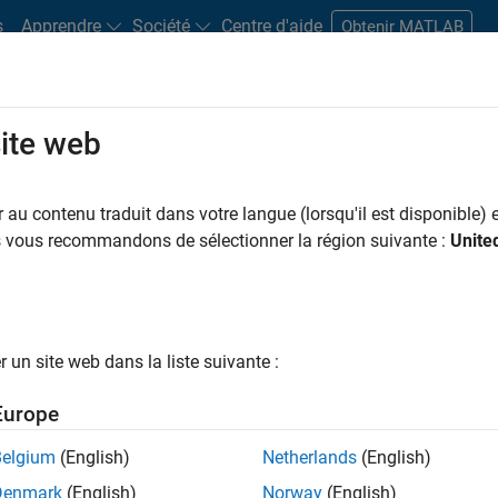
s
Apprendre
Société
Centre d'aide
Obtenir MATLAB
site web
s bureaux
Étudiants et carrières
Ressources
Compte candidat
au contenu traduit dans votre langue (lorsqu'il est disponible) e
 PAR
Programme destiné aux nouvelles carrières (EDG)
Développement de produits
Gest
us vous recommandons de sélectionner la région suivante :
Unite
Ingénierie de la qualité
Ingénierie des processus logiciels
Rédaction
ar
un site web dans la liste suivante :
er les offres d’emploi
sélectionnées
Europe
Belgium
(English)
Netherlands
(English)
riptions de poste n’ont pas toutes été traduites. Effectuez une
Denmark
(English)
Norway
(English)