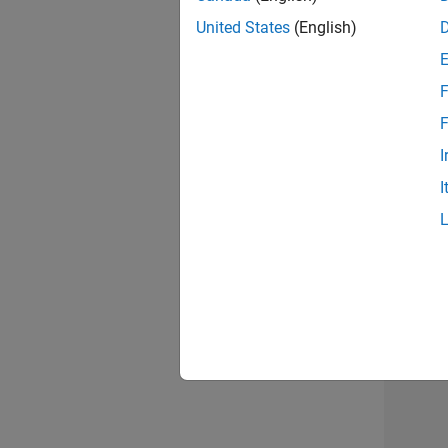
opportun
United States
(English)
Seni
F
F
I
I
Résu