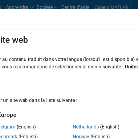
s
Apprendre
Société
Centre d'aide
Obtenir MATLAB
site web
s bureaux
Étudiants et carrières
Ressources
Compte candidat
au contenu traduit dans votre langue (lorsqu'il est disponible) e
 PAR
Programme destiné aux nouvelles carrières (EDG)
Développement de produits
Ingén
us vous recommandons de sélectionner la région suivante :
Unite
Ingénierie des versions
Rédaction technique
Expérience utilisate
ar
un site web dans la liste suivante :
er les offres d’emploi
sélectionnées
Europe
Belgium
(English)
Netherlands
(English)
riptions de poste n’ont pas toutes été traduites. Effectuez une
Denmark
(English)
Norway
(English)