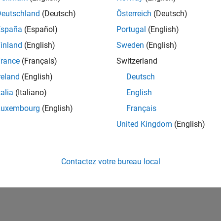
ités de votre région.
Deutschland
(Deutsch)
Österreich
(Deutsch)
España
(Español)
Portugal
(English)
or Software Quality Engineer
Senior Software Quality Engineer
inland
(English)
Sweden
(English)
FR-Meudon
| Ingénierie de la qualité | Expérimenté(e)
rance
(Français)
Switzerland
Leverage your C/C++ development skills to design and develop te
automated test suites, Hands-on testing for Polyspace.
reland
(English)
Deutsch
talia
(Italiano)
English
ltats 1- 1 de
1
Luxembourg
(English)
Français
United Kingdom
(English)
Rejo
Recevez 
Contactez votre bureau local
personn