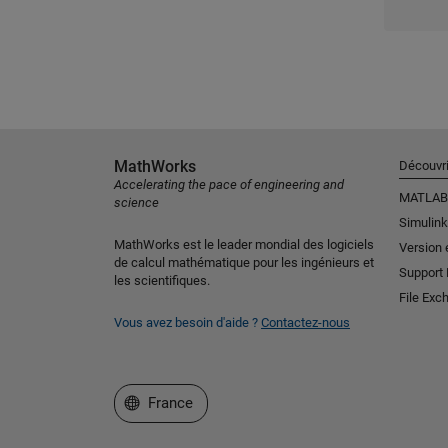
MathWorks
Découvri
Accelerating the pace of engineering and
MATLAB
science
Simulink
MathWorks est le leader mondial des logiciels
Version 
de calcul mathématique pour les ingénieurs et
Support
les scientifiques.
File Exc
Vous avez besoin d'aide ?
Contactez-nous
Sélectionner un site web
France