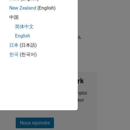
New Zealand
(English)
中国
简体中文
English
st strategies, scalable test frameworks,
日本
(日本語)
한국
(한국어)
ignez notre Talent Network
des alertes pour des opportunités d'emploi
alisées, des articles et des actualités sur
l'entreprise.
Nous rejoindre