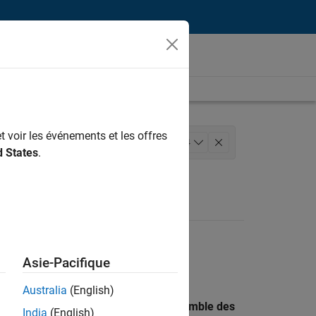
t voir les événements et les offres
ierie de la qualité
+
4
d States
.
ur
Applications et services web
Asie-Pacifique
Australia
(English)
 recherche par lieu pour trouver l’ensemble des
India
(English)