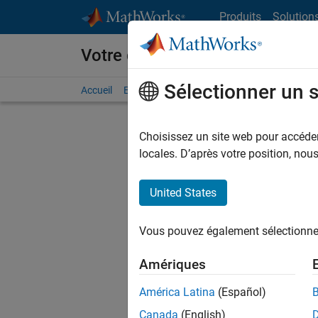
Passer au contenu
Produits
Solution
Votre carrière chez MathWorks
Sélectionner un 
Accueil
Explorer nos opportunités
Adresses de no
Choisissez un site web pour accéder 
FILTRER
locales. D’après votre position, no
United States
Trier p
Vous pouvez également sélectionner 
Enregistr
Amériques
América Latina
(Español)
Les desc
Canada
(English)