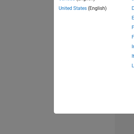
opportun
United States
(English)
Seni
F
F
I
I
Résu