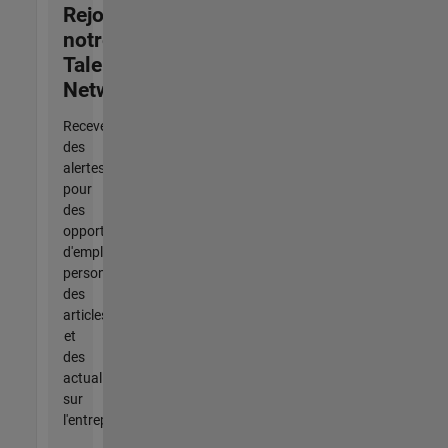
Rejoignez
notre
Talent
Network
Recevez
des
alertes
pour
des
opportunités
d'emploi
personnalisées,
des
articles
et
des
actualités
sur
l'entreprise.