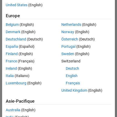
Applications et services web
United States
(English)
Enregistrer
les offres
d’emploi
sélectionnées
Europe
Belgium
(English)
Netherlands
(English)
Les
Denmark
(English)
Norway
(English)
descriptions
Deutschland
(Deutsch)
Österreich
(Deutsch)
de
España
(Español)
Portugal
(English)
poste
n’ont
Finland
(English)
Sweden
(English)
pas
France
(Français)
Switzerland
toutes
Ireland
(English)
Deutsch
été
traduites.
Italia
(Italiano)
English
Effectuez
Luxembourg
(English)
Français
une
United Kingdom
(English)
recherche
par
Asie-Pacifique
lieu
pour
Australia
(English)
trouver