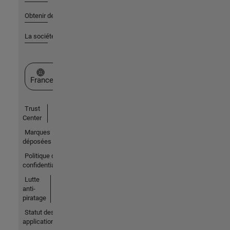
Obtenir de l'aide
La société
Sélectionner un site web
France
Trust
Center
Marques
déposées
Politique de
confidentialité
Lutte
anti-
piratage
Statut des
applications