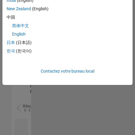
India
(English)
l’ensemble
New Zealand
(English)
des
opportunités
中国
de
简体中文
votre
English
région.
日本
(日本語)
한국
(한국어)
Senior Software Quality Engineer
Senior
Software
Quality
Engineer
Contactez votre bureau local
FR-Meudon
|
Ingénierie de la
qualité |
Expérimenté(e)
Résultats
1- 1 de
1