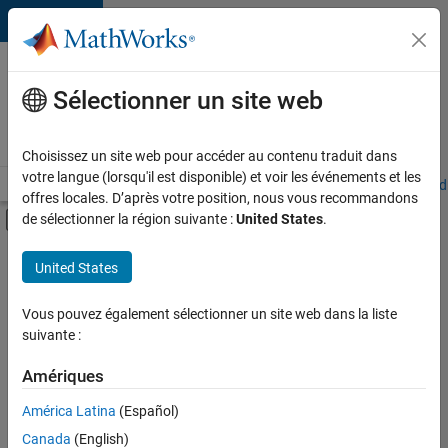
Passer au contenu
Votre
carrière
Sélectionner un site web
chez
MathWorks
Choisissez un site web pour accéder au contenu traduit dans
votre langue (lorsqu'il est disponible) et voir les événements et les
Accueil
Explorer nos opportunités
Adresses de nos bureaux
Étudi
offres locales. D’après votre position, nous vous recommandons
Activer/désactiver l'affichage du menu d
de sélectionner la région suivante :
United States
.
Contenu principal
FILTRER PAR
United States
Programme destiné aux nouvelles carrières (EDG)
+
6
Développement de produits
Vous pouvez également sélectionner un site web dans la liste
suivante :
Ingénierie de la qualité
Ingénierie des versions
Amériques
Ingénierie des processus logiciels
América Latina
(Español)
Trier par
Expérience utilisateur
Canada
(English)