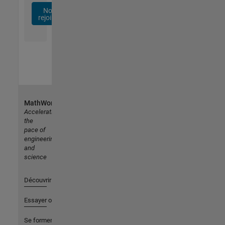
Nous
rejoindre
MathWorks
Accelerating
the
pace of
engineering
and
science
Découvrir les produits
Essayer ou acheter
Se former