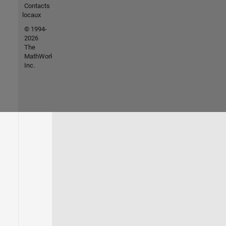
Contacts
locaux
© 1994-
2026
The
MathWorks,
Inc.