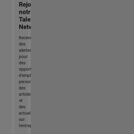
Rejoignez
notre
Talent
Network
Recevez
des
alertes
pour
des
opportunités
d'emploi
personnalisées,
des
articles
et
des
actualités
sur
l'entreprise.