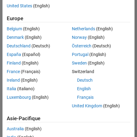
United States
(English)
Enregistrer
les offres
d’emploi
sélectionnées
Europe
Belgium
(English)
Netherlands
(English)
Les
Denmark
(English)
Norway
(English)
descriptions
Deutschland
(Deutsch)
Österreich
(Deutsch)
de
España
(Español)
Portugal
(English)
poste
n’ont
Finland
(English)
Sweden
(English)
pas
France
(Français)
Switzerland
toutes
Ireland
(English)
Deutsch
été
traduites.
Italia
(Italiano)
English
Effectuez
Luxembourg
(English)
Français
une
United Kingdom
(English)
recherche
par
Asie-Pacifique
lieu
pour
Australia
(English)
trouver