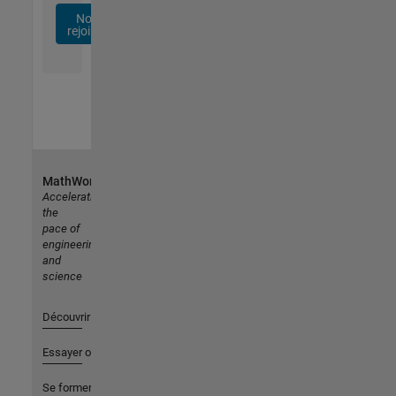
Nous
rejoindre
MathWorks
Accelerating
the
pace of
engineering
and
science
Découvrir les produits
Essayer ou acheter
Se former