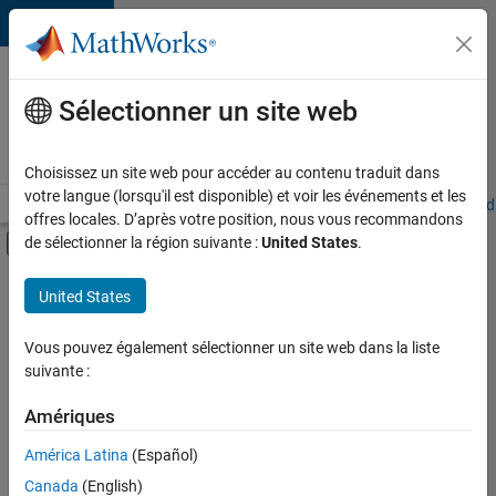
Passer au contenu
Votre
carrière
Sélectionner un site web
chez
MathWorks
Choisissez un site web pour accéder au contenu traduit dans
votre langue (lorsqu'il est disponible) et voir les événements et les
Accueil
Explorer nos opportunités
Adresses de nos bureaux
Étudi
offres locales. D’après votre position, nous vous recommandons
Activer/désactiver l'affichage du menu d
de sélectionner la région suivante :
United States
.
Contenu principal
FILTRER PAR
United States
Programme destiné aux nouvelles carrières (EDG)
+
5
Développement de produits
Vous pouvez également sélectionner un site web dans la liste
suivante :
Ingénierie de la qualité
Ingénierie des processus logiciels
Amériques
Rédaction technique
América Latina
(Español)
Trier par
Applications et services web
Canada
(English)