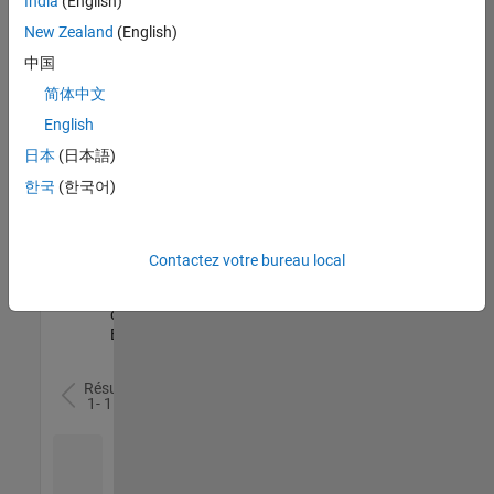
India
(English)
l’ensemble
New Zealand
(English)
des
opportunités
中国
de
简体中文
votre
English
région.
日本
(日本語)
한국
(한국어)
Senior Software Quality Engineer
Senior
Software
Quality
Engineer
Contactez votre bureau local
FR-Meudon
|
Ingénierie de la
qualité |
Expérimenté(e)
Résultats
1- 1 de
1