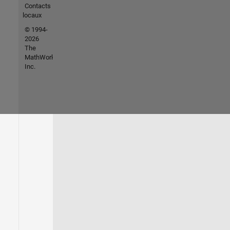
Contacts
locaux
© 1994-
2026
The
MathWorks,
Inc.