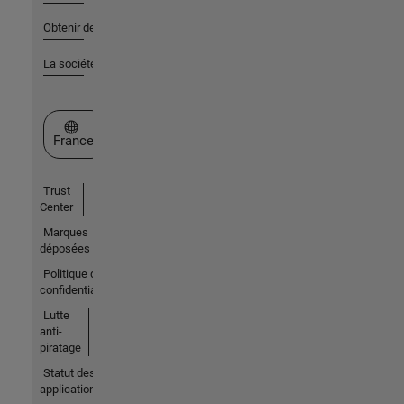
Obtenir de l'aide
La société
Sélectionner un site web
France
Trust
Center
Marques
déposées
Politique de
confidentialité
Lutte
anti-
piratage
Statut des
applications