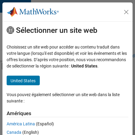
Passer au contenu
Votre
carrière
Sélectionner un site web
chez
MathWorks
Choisissez un site web pour accéder au contenu traduit dans
votre langue (lorsqu'il est disponible) et voir les événements et les
Accueil
Explorer nos opportunités
Adresses de nos bureaux
Étudi
offres locales. D’après votre position, nous vous recommandons
Activer/désactiver l'affichage du menu d
de sélectionner la région suivante :
United States
.
Contenu principal
FILTRER PAR
United States
Programme destiné aux nouvelles carrières (EDG)
+
4
Support avancé
Vous pouvez également sélectionner un site web dans la liste
suivante :
Gestion des programmes
Ingénierie de la qualité
Amériques
Applications et services web
América Latina
(Español)
Trier par
Canada
(English)