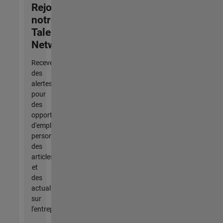
Rejoignez
notre
Talent
Network
Recevez
des
alertes
pour
des
opportunités
d'emploi
personnalisées,
des
articles
et
des
actualités
sur
l'entreprise.