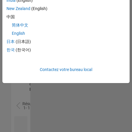
India
(English)
l’ensemble
New Zealand
(English)
des
opportunités
中国
de
简体中文
votre
English
région.
日本
(日本語)
한국
(한국어)
Senior Software Quality Engineer
Senior
Software
Quality
Engineer
Contactez votre bureau local
FR-Meudon
|
Ingénierie de la
qualité |
Expérimenté(e)
Résultats
1- 1 de
1