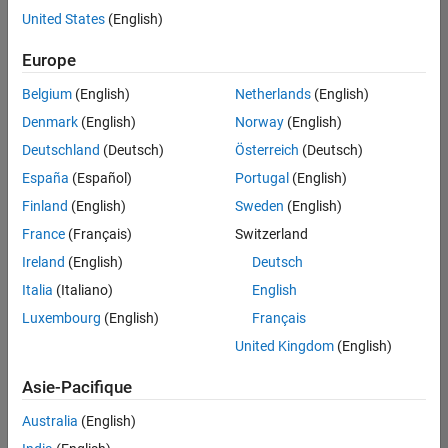
United States
(English)
Enregistrer
les offres
d’emploi
sélectionnées
Europe
Belgium
(English)
Netherlands
(English)
Les
Denmark
(English)
Norway
(English)
descriptions
Deutschland
(Deutsch)
Österreich
(Deutsch)
de
España
(Español)
Portugal
(English)
poste
n’ont
Finland
(English)
Sweden
(English)
pas
France
(Français)
Switzerland
toutes
Ireland
(English)
Deutsch
été
traduites.
Italia
(Italiano)
English
Effectuez
Luxembourg
(English)
Français
une
United Kingdom
(English)
recherche
par
Asie-Pacifique
lieu
pour
Australia
(English)
trouver