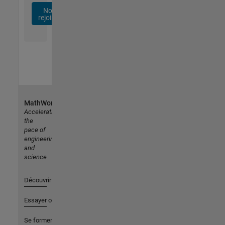
Nous
rejoindre
MathWorks
Accelerating
the
pace of
engineering
and
science
Découvrir les produits
Essayer ou acheter
Se former