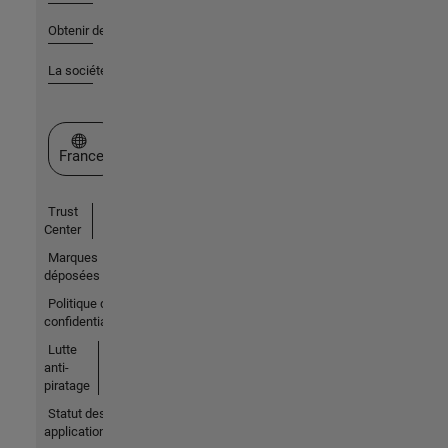
Obtenir de l'aide
La société
Sélectionner un site web
France
Trust
Center
Marques
déposées
Politique de
confidentialité
Lutte
anti-
piratage
Statut des
applications