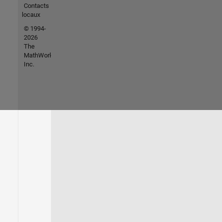
Contacts
locaux
© 1994-
2026
The
MathWorks,
Inc.