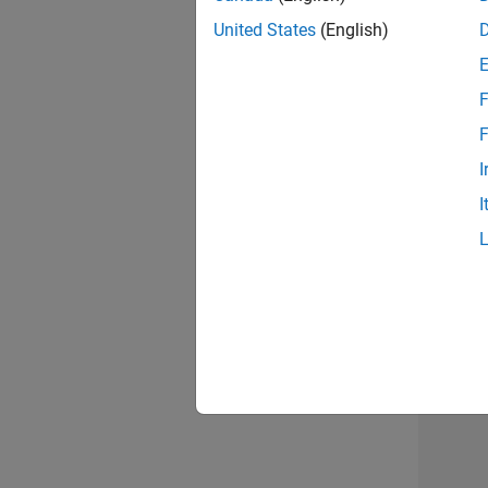
opportun
United States
(English)
Seni
F
F
I
I
Résu