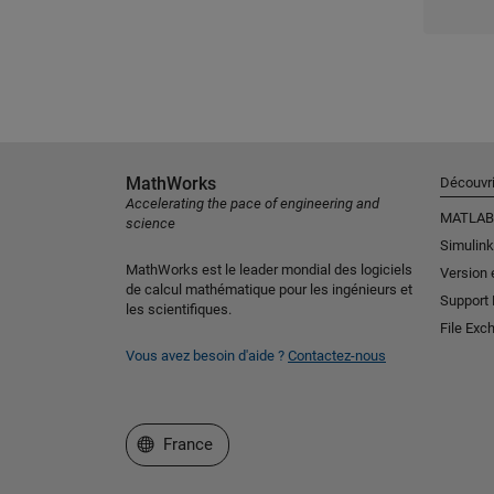
MathWorks
Découvri
Accelerating the pace of engineering and
MATLAB
science
Simulink
MathWorks est le leader mondial des logiciels
Version 
de calcul mathématique pour les ingénieurs et
Support
les scientifiques.
File Exc
Vous avez besoin d'aide ?
Contactez-nous
Sélectionner un site web
France