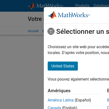
Passer au contenu
Produits
Solution
Votre carrière chez MathWorks
Sélectionner un 
Accueil
Explorer nos opportunités
Adresses de no
Choisissez un site web pour accéder 
FILTRER
locales. D’après votre position, no
United States
Trier p
Vous pouvez également sélectionner 
Enregistr
Amériques
América Latina
(Español)
Les desc
Canada
(English)