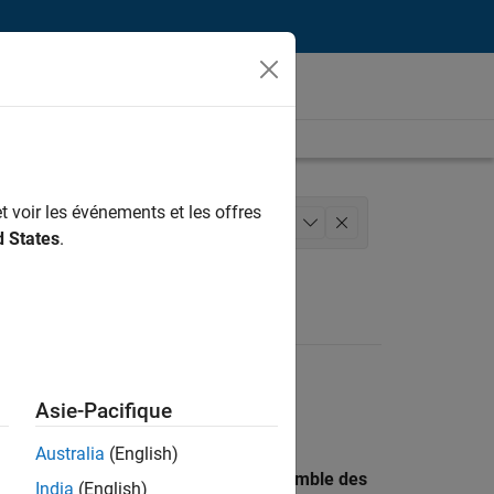
t voir les événements et les offres
produits
Ingénierie de la qualité
+
1
d States
.
Asie-Pacifique
Australia
(English)
 recherche par lieu pour trouver l’ensemble des
India
(English)