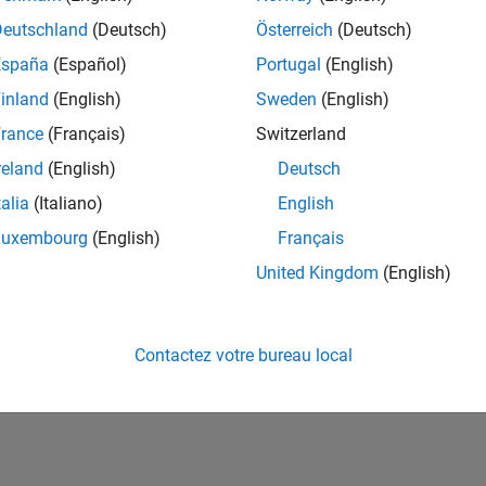
ités de votre région.
Deutschland
(Deutsch)
Österreich
(Deutsch)
España
(Español)
Portugal
(English)
or Software Quality Engineer
Senior Software Quality Engineer
inland
(English)
Sweden
(English)
FR-Meudon
| Ingénierie de la qualité | Expérimenté(e)
rance
(Français)
Switzerland
Leverage your C/C++ development skills to design and develop te
automated test suites, Hands-on testing for Polyspace.
reland
(English)
Deutsch
talia
(Italiano)
English
ltats 1- 1 de
1
Luxembourg
(English)
Français
United Kingdom
(English)
Rejo
Recevez 
Contactez votre bureau local
personn