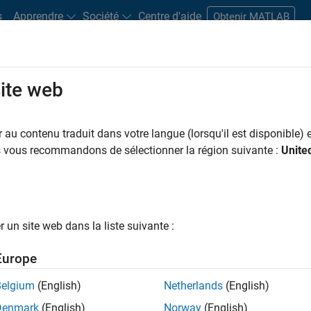
s
Apprendre
Société
Centre d'aide
Obtenir MATLAB
site web
s bureaux
Étudiants et carrières
Ressources
Compte candidat
au contenu traduit dans votre langue (lorsqu'il est disponible) e
 PAR
Support avancé
Infrastructure et architecture
Développement de 
us vous recommandons de sélectionner la région suivante :
Unite
Applications et services web
ar
un site web dans la liste suivante :
er les offres d’emploi
sélectionnées
Europe
Belgium
(English)
Netherlands
(English)
riptions de poste n’ont pas toutes été traduites. Effectuez une
Denmark
(English)
Norway
(English)