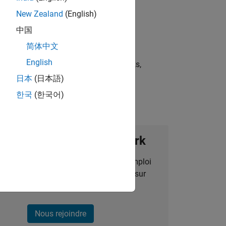
New Zealand
(English)
中国
简体中文
English
st strategies, scalable test frameworks,
日本
(日本語)
한국
(한국어)
ignez notre Talent Network
des alertes pour des opportunités d'emploi
alisées, des articles et des actualités sur
l'entreprise.
Nous rejoindre