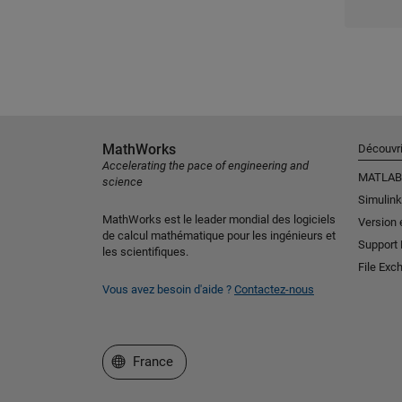
MathWorks
Découvri
Accelerating the pace of engineering and
MATLAB
science
Simulink
MathWorks est le leader mondial des logiciels
Version 
de calcul mathématique pour les ingénieurs et
Support
les scientifiques.
File Exc
Vous avez besoin d'aide ?
Contactez-nous
Sélectionner un site web
France