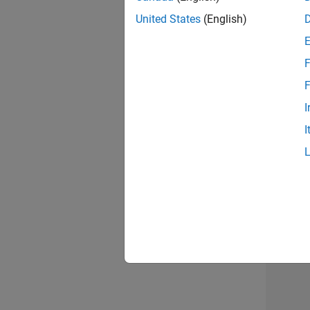
opportun
United States
(English)
Seni
F
F
I
I
Résu