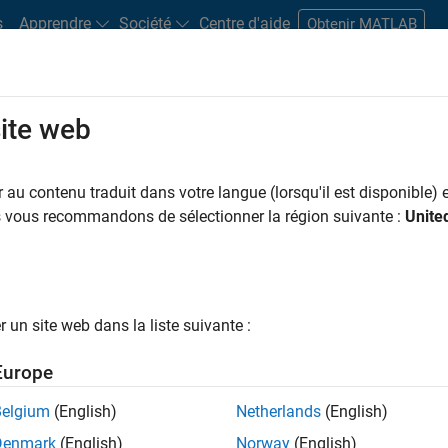
s
Apprendre
Société
Centre d'aide
Obtenir MATLAB
site web
s bureaux
Étudiants et carrières
Ressources
Compte candidat
au contenu traduit dans votre langue (lorsqu'il est disponible) e
ILTRER PAR
Ingénierie de la qualité
Ingénierie des versions
Rédaction 
us vous recommandons de sélectionner la région suivante :
Unite
ar
un site web dans la liste suivante :
er les offres d’emploi
sélectionnées
Europe
Belgium
(English)
Netherlands
(English)
riptions de poste n’ont pas toutes été traduites. Effectuez une
Denmark
(English)
Norway
(English)