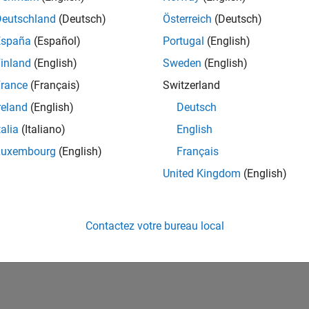
ités de votre région.
Deutschland
(Deutsch)
Österreich
(Deutsch)
España
(Español)
Portugal
(English)
or Software Quality Engineer
Senior Software Quality Engineer
inland
(English)
Sweden
(English)
FR-Meudon
| Ingénierie de la qualité | Expérimenté(e)
rance
(Français)
Switzerland
Leverage your C/C++ development skills to design and develop te
automated test suites, Hands-on testing for Polyspace.
reland
(English)
Deutsch
talia
(Italiano)
English
ltats 1- 1 de
1
Luxembourg
(English)
Français
United Kingdom
(English)
Rejo
Recevez 
Contactez votre bureau local
personn