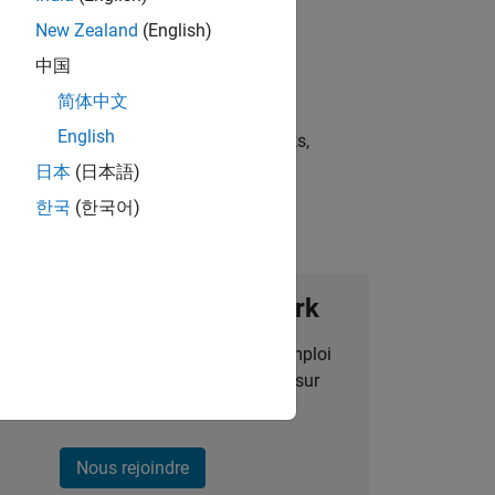
New Zealand
(English)
中国
简体中文
English
st strategies, scalable test frameworks,
日本
(日本語)
한국
(한국어)
ignez notre Talent Network
des alertes pour des opportunités d'emploi
alisées, des articles et des actualités sur
l'entreprise.
Nous rejoindre