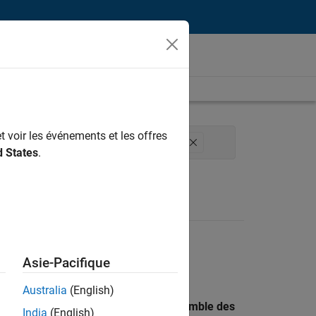
t voir les événements et les offres
technique
Applications et services web
d States
.
Asie-Pacifique
Australia
(English)
 recherche par lieu pour trouver l’ensemble des
India
(English)