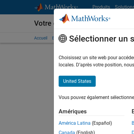
Passer au contenu
Produits
Solution
Votre carrière chez MathWorks
Sélectionner un 
Accueil
Explorer nos opportunités
Adresses de no
Choisissez un site web pour accéder 
F
locales. D’après votre position, no
United States
Trier p
Vous pouvez également sélectionner 
Enregistr
Amériques
América Latina
(Español)
Les desc
Canada
(English)