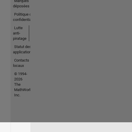
Marques
déposées
Politique de
confidentialité
Lutte
anti-
piratage
Statut des
applications
Contacts
locaux
© 1994-
2026
The
MathWorks,
Inc.