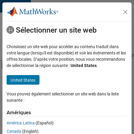
Passer au contenu
Votre
carrière
Sélectionner un site web
chez
MathWorks
Choisissez un site web pour accéder au contenu traduit dans
votre langue (lorsqu'il est disponible) et voir les événements et les
Accueil
Explorer nos opportunités
Adresses de nos bureaux
Étudi
offres locales. D’après votre position, nous vous recommandons
Activer/désactiver l'affichage du menu d
de sélectionner la région suivante :
United States
.
Contenu principal
FILTRER PAR
United States
Programme destiné aux nouvelles carrières (EDG)
+
4
Technologies de l’information
Vous pouvez également sélectionner un site web dans la liste
suivante :
Gestion des programmes
Ingénierie de la qualité
Amériques
Applications et services web
Actuellement,
América Latina
(Español)
il n’y a
Canada
(English)
aucune