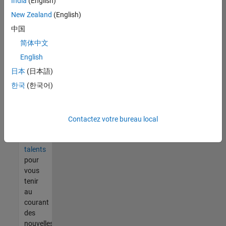
India
(English)
tout
vous
New Zealand
(English)
ne
中国
trouvez
简体中文
pas
d'offre
English
qui
日本
(日本語)
corresponde
한국
(한국어)
à vos
qualifications,
rejoignez
notre
Contactez votre bureau local
réseau
de
talents
pour
vous
tenir
au
courant
des
nouvelles