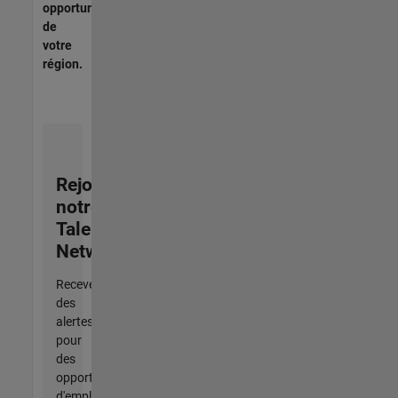
opportunités
de
votre
région.
Rejoignez
notre
Talent
Network
Recevez
des
alertes
pour
des
opportunités
d'emploi