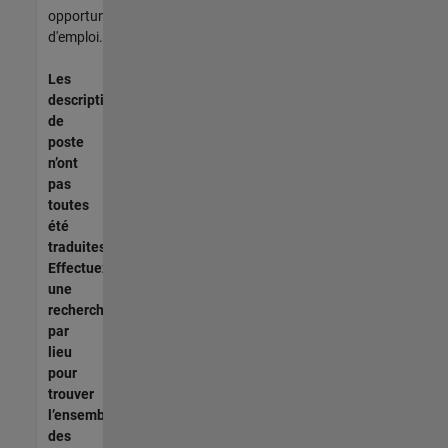
opportunités
d'emploi.
Les
descriptions
de
poste
n’ont
pas
toutes
été
traduites.
Effectuez
une
recherche
par
lieu
pour
trouver
l’ensemble
des