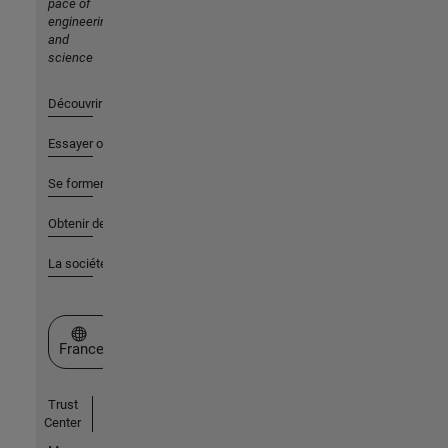
pace of
engineering
and
science
Découvrir les produits
Essayer ou acheter
Se former
Obtenir de l'aide
La société
Sélectionner un site web
France
Trust
Center