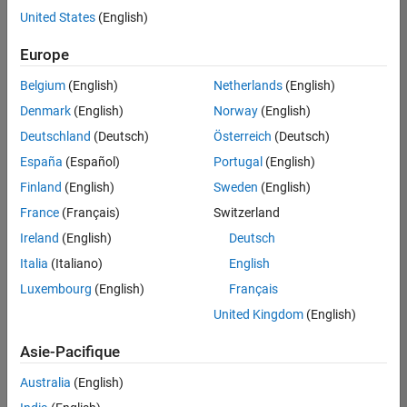
offre
United States
(English)
d'emploi
disponible
Europe
correspondant
à vos
Belgium
(English)
Netherlands
(English)
critères
Denmark
(English)
Norway
(English)
de
recherche.
Deutschland
(Deutsch)
Österreich
(Deutsch)
Vous
España
(Español)
Portugal
(English)
pouvez
Finland
(English)
Sweden
(English)
élargir
France
(Français)
Switzerland
votre
recherche
Ireland
(English)
Deutsch
ou
Italia
(Italiano)
English
afficher
Luxembourg
(English)
Français
l’ensemble
des
United Kingdom
(English)
offres
Asie-Pacifique
d'emploi
.
Si
Australia
(English)
malgré