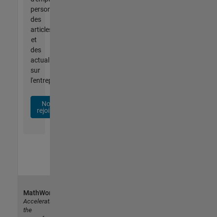
personnalisées,
des
articles
et
des
actualités
sur
l'entreprise.
Nous
rejoindre
MathWorks
Accelerating
the