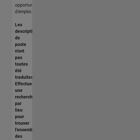
opportunités
d'emploi.
Les
descriptions
de
poste
n’ont
pas
toutes
été
traduites.
Effectuez
une
recherche
par
lieu
pour
trouver
l’ensemble
des