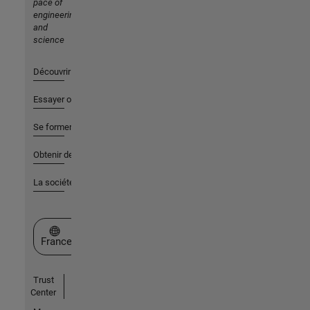
pace of
engineering
and
science
Découvrir les produits
Essayer ou acheter
Se former
Obtenir de l'aide
La société
Sélectionner un site web
France
Trust
Center