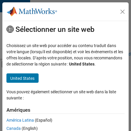
Passer au contenu
Votre
carrière
Sélectionner un site web
chez
MathWorks
Choisissez un site web pour accéder au contenu traduit dans
votre langue (lorsqu'il est disponible) et voir les événements et les
Accueil
Explorer nos opportunités
Adresses de nos bureaux
Étudi
offres locales. D’après votre position, nous vous recommandons
Activer/désactiver l'affichage du menu d
de sélectionner la région suivante :
United States
.
Contenu principal
FILTRER PAR
United States
Technologies de l’information
+
2
Ingénierie de la qualité
Vous pouvez également sélectionner un site web dans la liste
suivante :
Expérience utilisateur
Amériques
Actuellement,
América Latina
(Español)
il n’y a
Canada
(English)
aucune