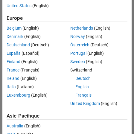
offre
United States
(English)
d'emploi
disponible
Europe
correspondant
à vos
Belgium
(English)
Netherlands
(English)
critères
Denmark
(English)
Norway
(English)
de
recherche.
Deutschland
(Deutsch)
Österreich
(Deutsch)
Vous
España
(Español)
Portugal
(English)
pouvez
Finland
(English)
Sweden
(English)
élargir
France
(Français)
Switzerland
votre
recherche
Ireland
(English)
Deutsch
ou
Italia
(Italiano)
English
afficher
Luxembourg
(English)
Français
l’ensemble
des
United Kingdom
(English)
offres
Asie-Pacifique
d'emploi
.
Si
Australia
(English)
malgré