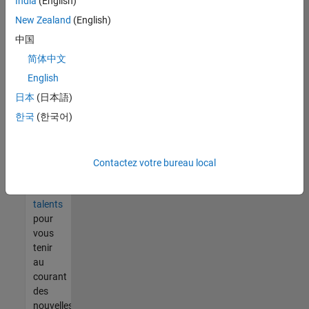
India
(English)
tout
vous
New Zealand
(English)
ne
中国
trouvez
简体中文
pas
d'offre
English
qui
日本
(日本語)
corresponde
한국
(한국어)
à vos
qualifications,
rejoignez
notre
Contactez votre bureau local
réseau
de
talents
pour
vous
tenir
au
courant
des
nouvelles