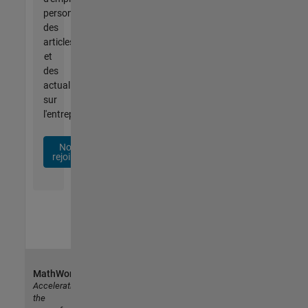
personnalisées,
des
articles
et
des
actualités
sur
l'entreprise.
Nous
rejoindre
MathWorks
Accelerating
the