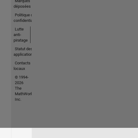
Marques
déposées
Politique de
confidentialité
Lutte
anti-
piratage
Statut des
applications
Contacts
locaux
© 1994-
2026
The
MathWorks,
Inc.