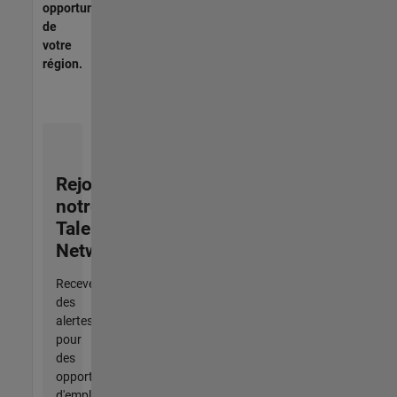
opportunités
de
votre
région.
Rejoignez
notre
Talent
Network
Recevez
des
alertes
pour
des
opportunités
d'emploi