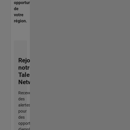
opportunités
de
votre
région.
Rejoignez
notre
Talent
Network
Recevez
des
alertes
pour
des
opportunités
d'emploi