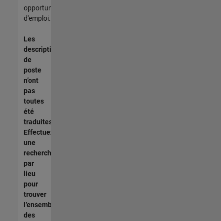
opportunités
d'emploi.
Les
descriptions
de
poste
n’ont
pas
toutes
été
traduites.
Effectuez
une
recherche
par
lieu
pour
trouver
l’ensemble
des