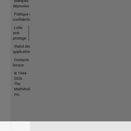
Marques
déposées
Politique de
confidentialité
Lutte
anti-
piratage
Statut des
applications
Contacts
locaux
© 1994-
2026
The
MathWorks,
Inc.