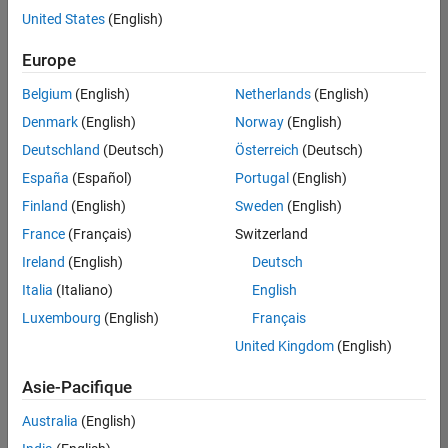
offre
United States
(English)
d'emploi
disponible
Europe
correspondant
à vos
Belgium
(English)
Netherlands
(English)
critères
Denmark
(English)
Norway
(English)
de
recherche.
Deutschland
(Deutsch)
Österreich
(Deutsch)
Vous
España
(Español)
Portugal
(English)
pouvez
Finland
(English)
Sweden
(English)
élargir
France
(Français)
Switzerland
votre
recherche
Ireland
(English)
Deutsch
ou
Italia
(Italiano)
English
afficher
Luxembourg
(English)
Français
l’ensemble
des
United Kingdom
(English)
offres
Asie-Pacifique
d'emploi
.
Si
Australia
(English)
malgré