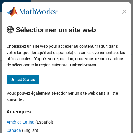
Passer au contenu
Votre
carrière
Sélectionner un site web
chez
MathWorks
Choisissez un site web pour accéder au contenu traduit dans
votre langue (lorsqu'il est disponible) et voir les événements et les
Accueil
Explorer nos opportunités
Adresses de nos bureaux
Étudi
offres locales. D’après votre position, nous vous recommandons
Activer/désactiver l'affichage du menu d
de sélectionner la région suivante :
United States
.
Contenu principal
FILTRER PAR
United States
Programme destiné aux nouvelles carrières (EDG)
+
3
Infrastructure et architecture
Vous pouvez également sélectionner un site web dans la liste
suivante :
Gestion des programmes
Ingénierie de la qualité
Amériques
Actuellement,
América Latina
(Español)
il n’y a
Canada
(English)
aucune