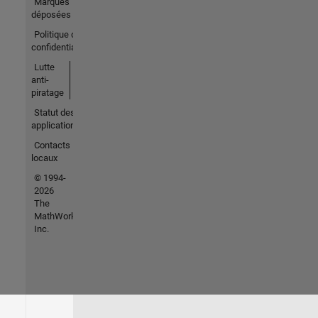
Marques
déposées
Politique de
confidentialité
Lutte
anti-
piratage
Statut des
applications
Contacts
locaux
© 1994-
2026
The
MathWorks,
Inc.