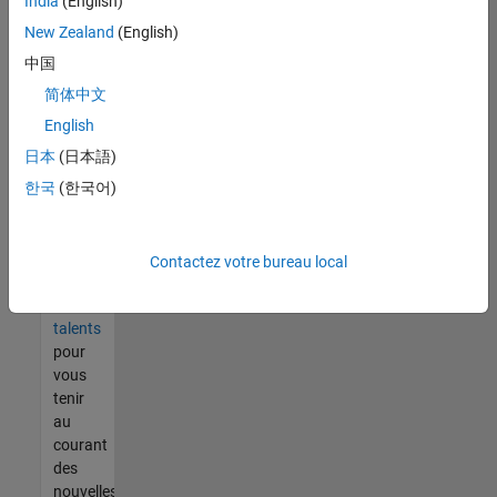
India
(English)
tout
vous
New Zealand
(English)
ne
中国
trouvez
简体中文
pas
d'offre
English
qui
日本
(日本語)
corresponde
한국
(한국어)
à vos
qualifications,
rejoignez
notre
Contactez votre bureau local
réseau
de
talents
pour
vous
tenir
au
courant
des
nouvelles