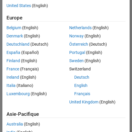
offre
United States
(English)
d'emploi
disponible
Europe
correspondant
à vos
Belgium
(English)
Netherlands
(English)
critères
Denmark
(English)
Norway
(English)
de
recherche.
Deutschland
(Deutsch)
Österreich
(Deutsch)
Vous
España
(Español)
Portugal
(English)
pouvez
Finland
(English)
Sweden
(English)
élargir
France
(Français)
Switzerland
votre
recherche
Ireland
(English)
Deutsch
ou
Italia
(Italiano)
English
afficher
Luxembourg
(English)
Français
l’ensemble
des
United Kingdom
(English)
offres
Asie-Pacifique
d'emploi
.
Si
Australia
(English)
malgré