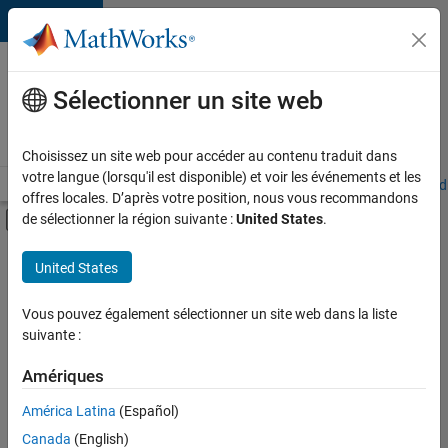
Passer au contenu
Votre
carrière
Sélectionner un site web
chez
MathWorks
Choisissez un site web pour accéder au contenu traduit dans
votre langue (lorsqu'il est disponible) et voir les événements et les
Accueil
Explorer nos opportunités
Adresses de nos bureaux
Étudi
offres locales. D’après votre position, nous vous recommandons
Activer/désactiver l'affichage du menu d
de sélectionner la région suivante :
United States
.
Contenu principal
FILTRER PAR
United States
Programme destiné aux nouvelles carrières (EDG)
+
3
Infrastructure et architecture
Vous pouvez également sélectionner un site web dans la liste
suivante :
Ingénierie de la qualité
Applications et services web
Amériques
Actuellement,
América Latina
(Español)
il n’y a
Canada
(English)
aucune