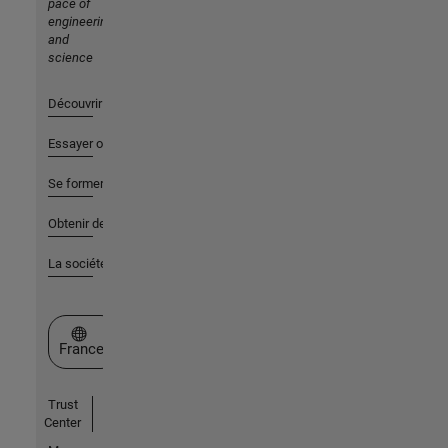
pace of
engineering
and
science
Découvrir les produits
Essayer ou acheter
Se former
Obtenir de l'aide
La société
Sélectionner un site web
France
Trust
Center