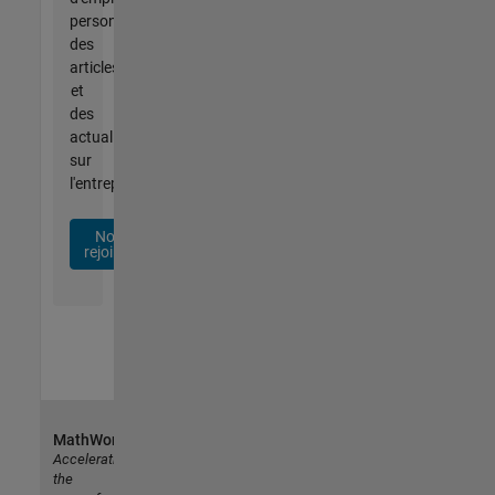
personnalisées,
des
articles
et
des
actualités
sur
l'entreprise.
Nous
rejoindre
MathWorks
Accelerating
the