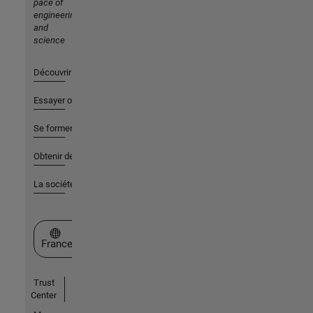
pace of
engineering
and
science
Découvrir les produits
Essayer ou acheter
Se former
Obtenir de l'aide
La société
Sélectionner un site web
France
Trust
Center