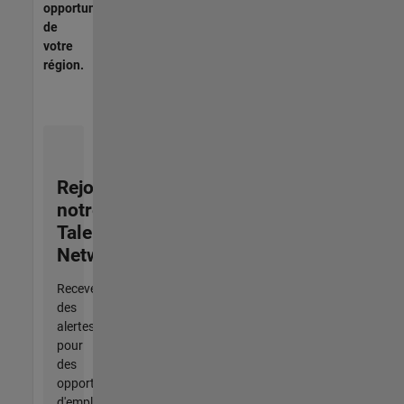
opportunités
de
votre
région.
Rejoignez
notre
Talent
Network
Recevez
des
alertes
pour
des
opportunités
d'emploi