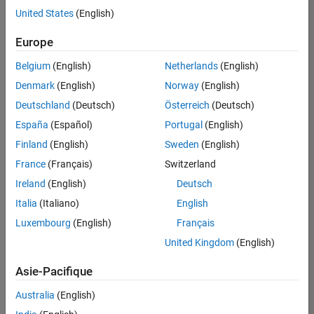
offre
United States
(English)
d'emploi
disponible
Europe
correspondant
à vos
Belgium
(English)
Netherlands
(English)
critères
Denmark
(English)
Norway
(English)
de
recherche.
Deutschland
(Deutsch)
Österreich
(Deutsch)
Vous
España
(Español)
Portugal
(English)
pouvez
Finland
(English)
Sweden
(English)
élargir
France
(Français)
Switzerland
votre
recherche
Ireland
(English)
Deutsch
ou
Italia
(Italiano)
English
afficher
Luxembourg
(English)
Français
l’ensemble
des
United Kingdom
(English)
offres
Asie-Pacifique
d'emploi
.
Si
Australia
(English)
malgré