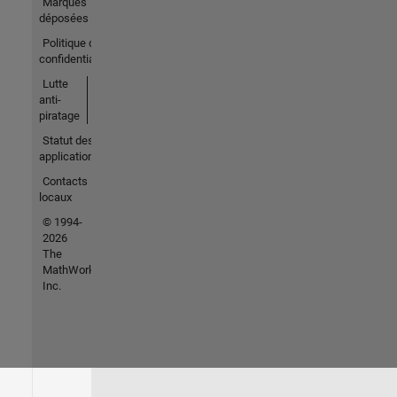
Marques
déposées
Politique de
confidentialité
Lutte
anti-
piratage
Statut des
applications
Contacts
locaux
© 1994-
2026
The
MathWorks,
Inc.