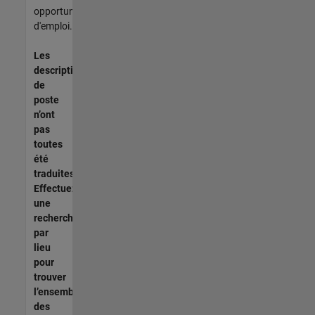
opportunités
d'emploi.
Les
descriptions
de
poste
n’ont
pas
toutes
été
traduites.
Effectuez
une
recherche
par
lieu
pour
trouver
l’ensemble
des