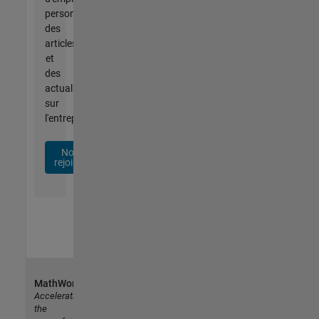
personnalisées,
des
articles
et
des
actualités
sur
l'entreprise.
Nous
rejoindre
MathWorks
Accelerating
the