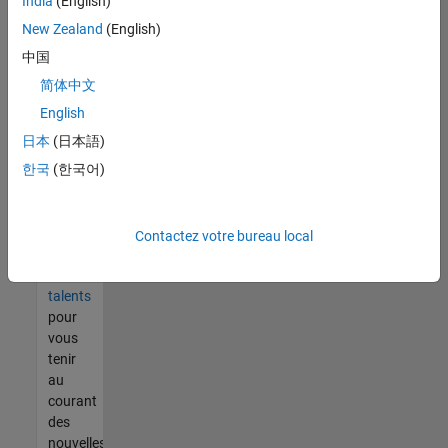
India
(English)
tout
vous
New Zealand
(English)
ne
中国
trouvez
简体中文
pas
d'offre
English
qui
日本
(日本語)
corresponde
한국
(한국어)
à vos
qualifications,
rejoignez
notre
Contactez votre bureau local
réseau
de
talents
pour
vous
tenir
au
courant
des
nouvelles