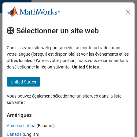
Passer au contenu
Votre
carrière
Sélectionner un site web
chez
MathWorks
Choisissez un site web pour accéder au contenu traduit dans
votre langue (lorsqu'il est disponible) et voir les événements et les
Accueil
Explorer nos opportunités
Adresses de nos bureaux
Étudi
offres locales. D’après votre position, nous vous recommandons
Activer/désactiver l'affichage du menu d
de sélectionner la région suivante :
United States
.
Contenu principal
FILTRER PAR
United States
Programme destiné aux nouvelles carrières (EDG)
+
4
Globalisation
Vous pouvez également sélectionner un site web dans la liste
suivante :
Technologies de l’information
Ingénierie de la qualité
Amériques
Rédaction technique
Actuellement,
América Latina
(Español)
il n’y a
Canada
(English)
aucune