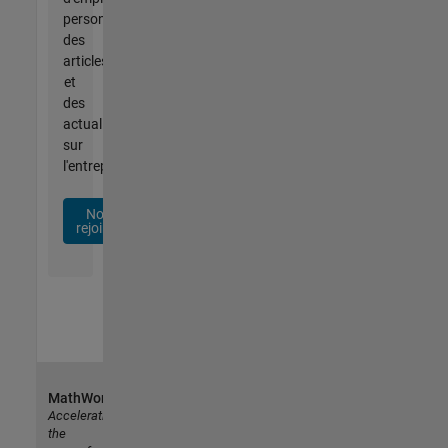
personnalisées,
des
articles
et
des
actualités
sur
l'entreprise.
Nous
rejoindre
MathWorks
Accelerating
the