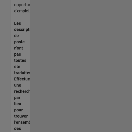
opportunités
d'emploi.
Les
descriptions
de
poste
n’ont
pas
toutes
été
traduites.
Effectuez
une
recherche
par
lieu
pour
trouver
l’ensemble
des