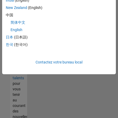
India
(English)
tout
vous
New Zealand
(English)
ne
中国
trouvez
简体中文
pas
d'offre
English
qui
日本
(日本語)
corresponde
한국
(한국어)
à vos
qualifications,
rejoignez
notre
Contactez votre bureau local
réseau
de
talents
pour
vous
tenir
au
courant
des
nouvelles