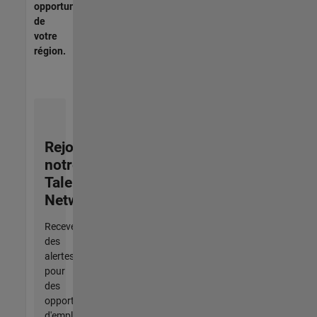
opportunités
de
votre
région.
Rejoignez
notre
Talent
Network
Recevez
des
alertes
pour
des
opportunités
d'emploi