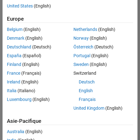
offre
United States
(English)
d'emploi
disponible
Europe
correspondant
à vos
Belgium
(English)
Netherlands
(English)
critères
Denmark
(English)
Norway
(English)
de
recherche.
Deutschland
(Deutsch)
Österreich
(Deutsch)
Vous
España
(Español)
Portugal
(English)
pouvez
Finland
(English)
Sweden
(English)
élargir
France
(Français)
Switzerland
votre
recherche
Ireland
(English)
Deutsch
ou
Italia
(Italiano)
English
afficher
Luxembourg
(English)
Français
l’ensemble
des
United Kingdom
(English)
offres
Asie-Pacifique
d'emploi
.
Si
Australia
(English)
malgré