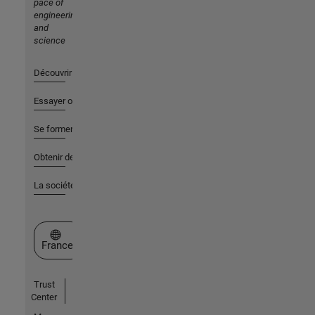
pace of
engineering
and
science
Découvrir les produits
Essayer ou acheter
Se former
Obtenir de l'aide
La société
Sélectionner un site web
France
Trust
Center