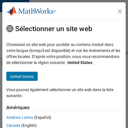
Passer au contenu
Votre
carrière
Sélectionner un site web
chez
MathWorks
Choisissez un site web pour accéder au contenu traduit dans
votre langue (lorsqu'il est disponible) et voir les événements et les
Accueil
Explorer nos opportunités
Adresses de nos bureaux
Étudi
offres locales. D’après votre position, nous vous recommandons
Activer/désactiver l'affichage du menu d
de sélectionner la région suivante :
United States
.
Contenu principal
FILTRER PAR
United States
Applications et outils commerciaux
+
5
Technologies de l’information
Vous pouvez également sélectionner un site web dans la liste
suivante :
Développement de produits
Ingénierie de la qualité
Amériques
Rédaction technique
Actuellement,
América Latina
(Español)
il n’y a
Expérience utilisateur
Canada
(English)
aucune