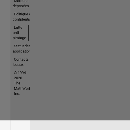
Marques
déposées
Politique de
confidentialité
Lutte
anti-
piratage
Statut des
applications
Contacts
locaux
© 1994-
2026
The
MathWorks,
Inc.