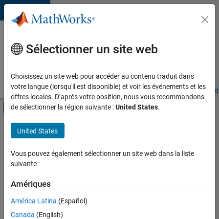
Passer au contenu
Votre
carrière
Sélectionner un site web
chez
MathWorks
Choisissez un site web pour accéder au contenu traduit dans
votre langue (lorsqu'il est disponible) et voir les événements et les
Accueil
Explorer nos opportunités
Adresses de nos bureaux
Étudi
offres locales. D’après votre position, nous vous recommandons
Activer/désactiver l'affichage du menu d
de sélectionner la région suivante :
United States
.
Contenu principal
FILTRER PAR
United States
Programme destiné aux nouvelles carrières (EDG)
+
4
Applications et outils commerciaux
Vous pouvez également sélectionner un site web dans la liste
suivante :
Gestion des programmes
Ingénierie de la qualité
Amériques
Applications et services web
Actuellement,
América Latina
(Español)
il n’y a
Canada
(English)
aucune