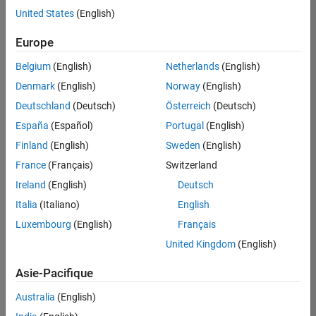
offre
United States
(English)
d'emploi
disponible
Europe
correspondant
à vos
Belgium
(English)
Netherlands
(English)
critères
Denmark
(English)
Norway
(English)
de
recherche.
Deutschland
(Deutsch)
Österreich
(Deutsch)
Vous
España
(Español)
Portugal
(English)
pouvez
Finland
(English)
Sweden
(English)
élargir
France
(Français)
Switzerland
votre
recherche
Ireland
(English)
Deutsch
ou
Italia
(Italiano)
English
afficher
Luxembourg
(English)
Français
l’ensemble
des
United Kingdom
(English)
offres
Asie-Pacifique
d'emploi
.
Si
Australia
(English)
malgré