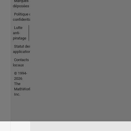
Marques
déposées
Politique de
confidentialité
Lutte
anti-
piratage
Statut des
applications
Contacts
locaux
© 1994-
2026
The
MathWorks,
Inc.