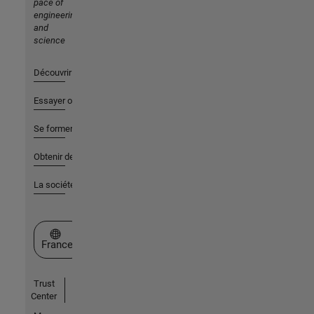
pace of
engineering
and
science
Découvrir les produits
Essayer ou acheter
Se former
Obtenir de l'aide
La société
Sélectionner un site web
France
Trust
Center