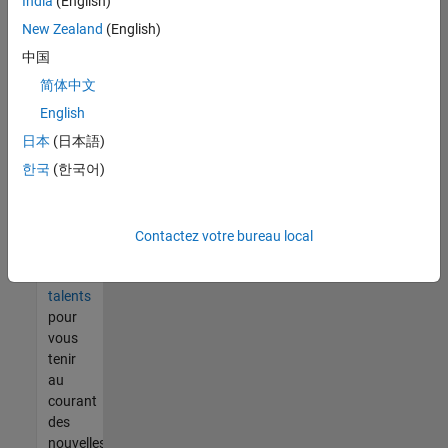
India
(English)
tout
vous
New Zealand
(English)
ne
中国
trouvez
简体中文
pas
d'offre
English
qui
日本
(日本語)
corresponde
한국
(한국어)
à vos
qualifications,
rejoignez
notre
Contactez votre bureau local
réseau
de
talents
pour
vous
tenir
au
courant
des
nouvelles