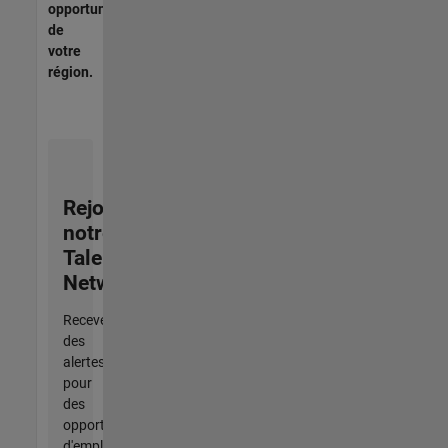
opportunités
de
votre
région.
Rejoignez
notre
Talent
Network
Recevez
des
alertes
pour
des
opportunités
d'emploi