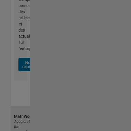
personnalisées,
des
articles
et
des
actualités
sur
l'entreprise.
Nous
rejoindre
MathWorks
Accelerating
the