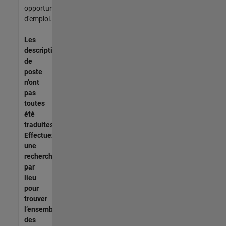
opportunités
d'emploi.
Les
descriptions
de
poste
n’ont
pas
toutes
été
traduites.
Effectuez
une
recherche
par
lieu
pour
trouver
l’ensemble
des