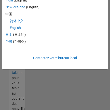
India
(English)
tout
vous
New Zealand
(English)
ne
中国
trouvez
简体中文
pas
d'offre
English
qui
日本
(日本語)
corresponde
한국
(한국어)
à vos
qualifications,
rejoignez
notre
Contactez votre bureau local
réseau
de
talents
pour
vous
tenir
au
courant
des
nouvelles