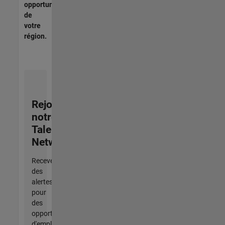
opportunités
de
votre
région.
Rejoignez
notre
Talent
Network
Recevez
des
alertes
pour
des
opportunités
d'emploi