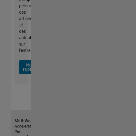
personnalisées,
des
articles
et
des
actualités
sur
l'entreprise.
Nous
rejoindre
MathWorks
Accelerating
the