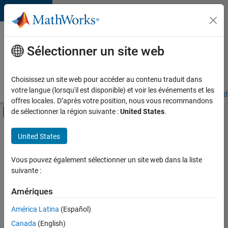
Passer au contenu
Votre
carrière
Sélectionner un site web
chez
MathWorks
Choisissez un site web pour accéder au contenu traduit dans
votre langue (lorsqu'il est disponible) et voir les événements et les
Accueil
Explorer nos opportunités
Adresses de nos bureaux
Étudi
offres locales. D’après votre position, nous vous recommandons
Activer/désactiver l'affichage du menu d
de sélectionner la région suivante :
United States
.
Contenu principal
FILTRER PAR
United States
Programme destiné aux nouvelles carrières (EDG)
+
4
Applications et outils commerciaux
Vous pouvez également sélectionner un site web dans la liste
suivante :
Globalisation
Ingénierie de la qualité
Amériques
Applications et services web
Actuellement,
América Latina
(Español)
il n’y a
Canada
(English)
aucune