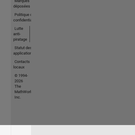
Marques
déposées
Politique de
confidentialité
Lutte
anti-
piratage
Statut des
applications
Contacts
locaux
© 1994-
2026
The
MathWorks,
Inc.