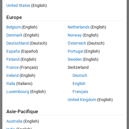
offre
United States
(English)
d'emploi
disponible
Europe
correspondant
à vos
Belgium
(English)
Netherlands
(English)
critères
Denmark
(English)
Norway
(English)
de
recherche.
Deutschland
(Deutsch)
Österreich
(Deutsch)
Vous
España
(Español)
Portugal
(English)
pouvez
Finland
(English)
Sweden
(English)
élargir
France
(Français)
Switzerland
votre
recherche
Ireland
(English)
Deutsch
ou
Italia
(Italiano)
English
afficher
Luxembourg
(English)
Français
l’ensemble
des
United Kingdom
(English)
offres
Asie-Pacifique
d'emploi
.
Si
Australia
(English)
malgré