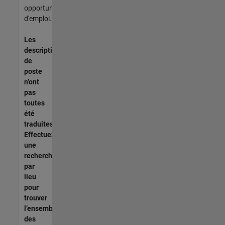
opportunités
d'emploi.
Les
descriptions
de
poste
n’ont
pas
toutes
été
traduites.
Effectuez
une
recherche
par
lieu
pour
trouver
l’ensemble
des