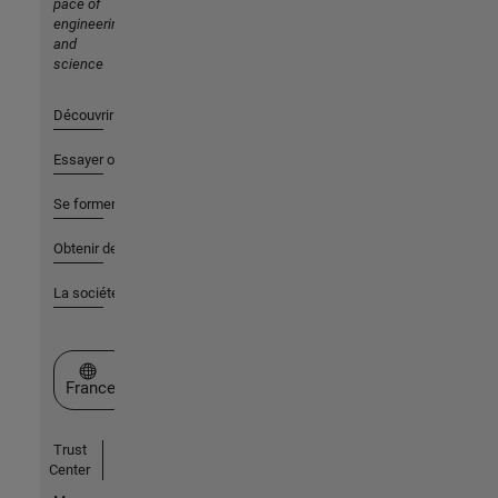
pace of
engineering
and
science
Découvrir les produits
Essayer ou acheter
Se former
Obtenir de l'aide
La société
Sélectionner un site web
France
Trust
Center