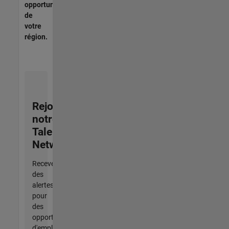
opportunités
de
votre
région.
Rejoignez
notre
Talent
Network
Recevez
des
alertes
pour
des
opportunités
d'emploi