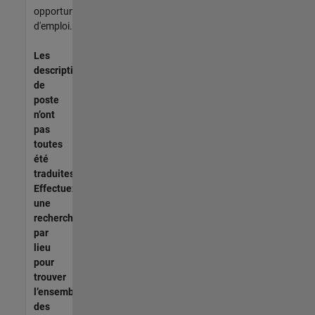
opportunités
d'emploi.
Les
descriptions
de
poste
n’ont
pas
toutes
été
traduites.
Effectuez
une
recherche
par
lieu
pour
trouver
l’ensemble
des