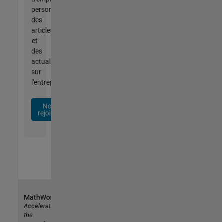
personnalisées,
des
articles
et
des
actualités
sur
l'entreprise.
Nous
rejoindre
MathWorks
Accelerating
the