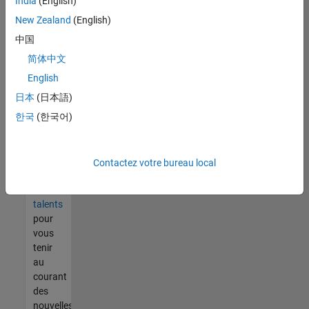
India
(English)
tout
vous
New Zealand
(English)
ne
中国
trouvez
简体中文
pas
d'offre
English
qui
日本
(日本語)
corresponde
한국
(한국어)
à vos
qualifications,
rejoignez
notre
Contactez votre bureau local
réseau
de
talents
pour
vous
tenir
au
courant
des
nouvelles