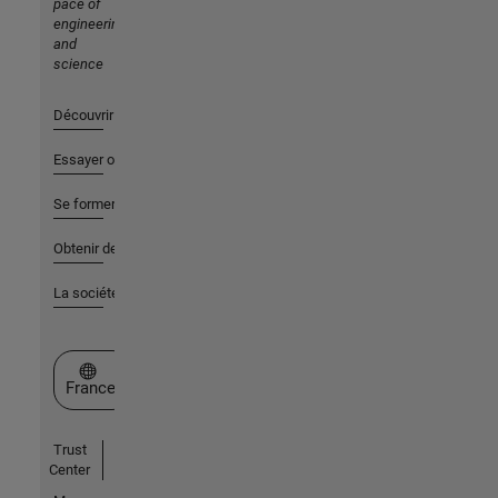
pace of
engineering
and
science
Découvrir les produits
Essayer ou acheter
Se former
Obtenir de l'aide
La société
Sélectionner un site web
France
Trust
Center