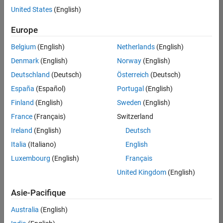
offre
United States
(English)
d'emploi
disponible
Europe
correspondant
à vos
Belgium
(English)
Netherlands
(English)
critères
Denmark
(English)
Norway
(English)
de
recherche.
Deutschland
(Deutsch)
Österreich
(Deutsch)
Vous
España
(Español)
Portugal
(English)
pouvez
Finland
(English)
Sweden
(English)
élargir
France
(Français)
Switzerland
votre
recherche
Ireland
(English)
Deutsch
ou
Italia
(Italiano)
English
afficher
Luxembourg
(English)
Français
l’ensemble
des
United Kingdom
(English)
offres
Asie-Pacifique
d'emploi
.
Si
Australia
(English)
malgré