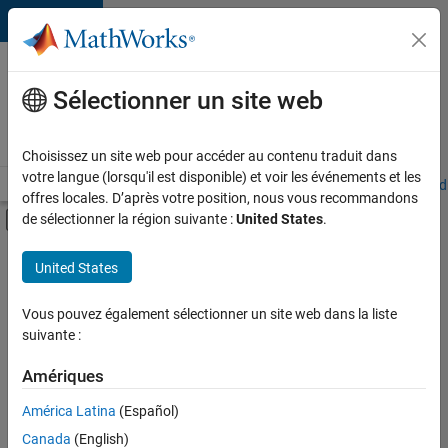
Passer au contenu
Votre
carrière
Sélectionner un site web
chez
MathWorks
Choisissez un site web pour accéder au contenu traduit dans
votre langue (lorsqu'il est disponible) et voir les événements et les
Accueil
Explorer nos opportunités
Adresses de nos bureaux
Étudi
offres locales. D’après votre position, nous vous recommandons
Activer/désactiver l'affichage du menu d
de sélectionner la région suivante :
United States
.
Contenu principal
FILTRER PAR
United States
Applications et outils commerciaux
+
3
Globalisation
Vous pouvez également sélectionner un site web dans la liste
suivante :
Ingénierie de la qualité
Applications et services web
Amériques
Actuellement,
América Latina
(Español)
il n’y a
Canada
(English)
aucune