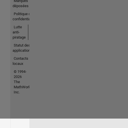
Marques
déposées
Politique de
confidentialité
Lutte
anti-
piratage
Statut des
applications
Contacts
locaux
© 1994-
2026
The
MathWorks,
Inc.