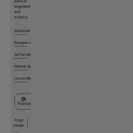
pace of
engineering
and
science
Découvrir les produits
Essayer ou acheter
Se former
Obtenir de l'aide
La société
Sélectionner un site web
France
Trust
Center