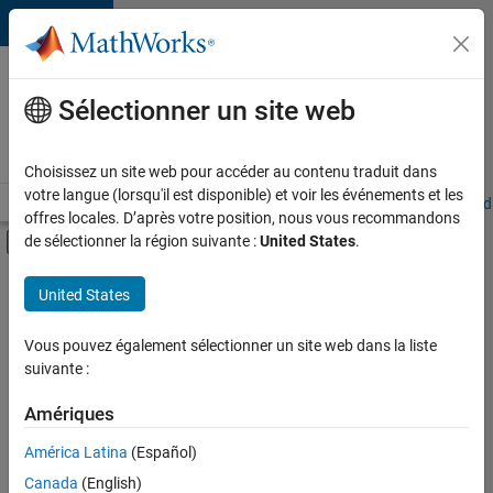
Passer au contenu
Votre
carrière
Sélectionner un site web
chez
MathWorks
Choisissez un site web pour accéder au contenu traduit dans
votre langue (lorsqu'il est disponible) et voir les événements et les
Accueil
Explorer nos opportunités
Adresses de nos bureaux
Étudi
offres locales. D’après votre position, nous vous recommandons
Activer/désactiver l'affichage du menu d
de sélectionner la région suivante :
United States
.
Contenu principal
FILTRER PAR
United States
Développement de produits
+
1
Gestion des programmes
Vous pouvez également sélectionner un site web dans la liste
suivante :
Amériques
Actuellement,
América Latina
(Español)
il n’y a
Canada
(English)
aucune