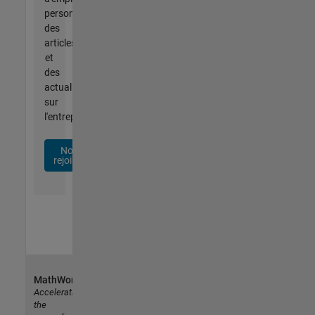
personnalisées,
des
articles
et
des
actualités
sur
l'entreprise.
Nous
rejoindre
MathWorks
Accelerating
the