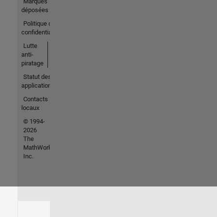
Marques
déposées
Politique de
confidentialité
Lutte
anti-
piratage
Statut des
applications
Contacts
locaux
© 1994-
2026
The
MathWorks,
Inc.