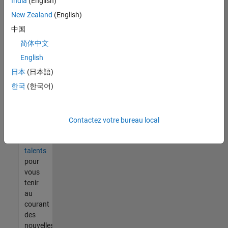
India
(English)
tout
vous
New Zealand
(English)
ne
中国
trouvez
简体中文
pas
d'offre
English
qui
日本
(日本語)
corresponde
한국
(한국어)
à vos
qualifications,
rejoignez
notre
Contactez votre bureau local
réseau
de
talents
pour
vous
tenir
au
courant
des
nouvelles