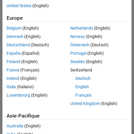
offre
United States
(English)
d'emploi
disponible
Europe
correspondant
à vos
Belgium
(English)
Netherlands
(English)
critères
Denmark
(English)
Norway
(English)
de
recherche.
Deutschland
(Deutsch)
Österreich
(Deutsch)
Vous
España
(Español)
Portugal
(English)
pouvez
Finland
(English)
Sweden
(English)
élargir
France
(Français)
Switzerland
votre
recherche
Ireland
(English)
Deutsch
ou
Italia
(Italiano)
English
afficher
Luxembourg
(English)
Français
l’ensemble
des
United Kingdom
(English)
offres
Asie-Pacifique
d'emploi
.
Si
Australia
(English)
malgré