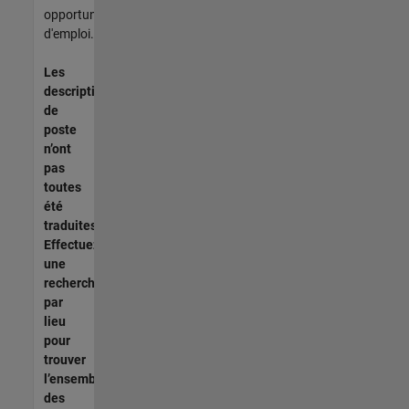
opportunités
d'emploi.
Les
descriptions
de
poste
n’ont
pas
toutes
été
traduites.
Effectuez
une
recherche
par
lieu
pour
trouver
l’ensemble
des