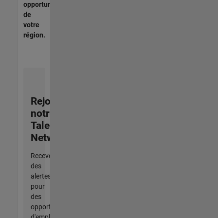
opportunités
de
votre
région.
Rejoignez
notre
Talent
Network
Recevez
des
alertes
pour
des
opportunités
d'emploi