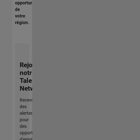
opportunités
de
votre
région.
Rejoignez
notre
Talent
Network
Recevez
des
alertes
pour
des
opportunités
d'emploi