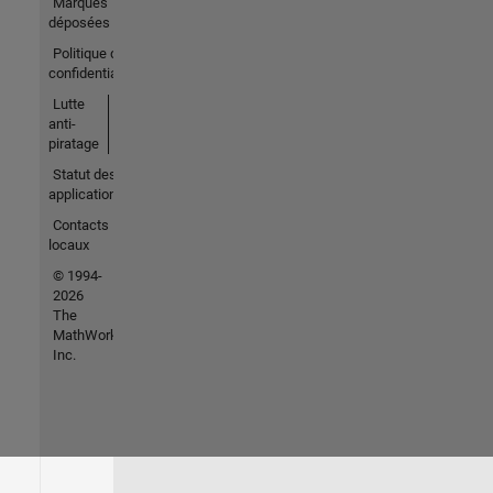
Marques
déposées
Politique de
confidentialité
Lutte
anti-
piratage
Statut des
applications
Contacts
locaux
© 1994-
2026
The
MathWorks,
Inc.