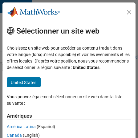
Passer au contenu
Votre
carrière
Sélectionner un site web
chez
MathWorks
Choisissez un site web pour accéder au contenu traduit dans
votre langue (lorsqu'il est disponible) et voir les événements et les
Accueil
Explorer nos opportunités
Adresses de nos bureaux
Étudi
offres locales. D’après votre position, nous vous recommandons
Activer/désactiver l'affichage du menu d
de sélectionner la région suivante :
United States
.
Contenu principal
FILTRER PAR
United States
Développement de produits
+
3
Gestion des programmes
Vous pouvez également sélectionner un site web dans la liste
suivante :
Ingénierie des processus logiciels
Expérience utilisateur
Amériques
Actuellement,
América Latina
(Español)
il n’y a
Canada
(English)
aucune