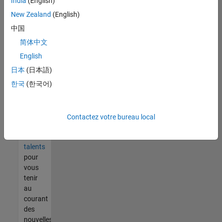
India
(English)
tout
vous
New Zealand
(English)
ne
中国
trouvez
简体中文
pas
d'offre
English
qui
日本
(日本語)
corresponde
한국
(한국어)
à vos
qualifications,
rejoignez
notre
Contactez votre bureau local
réseau
de
talents
pour
vous
tenir
au
courant
des
nouvelles