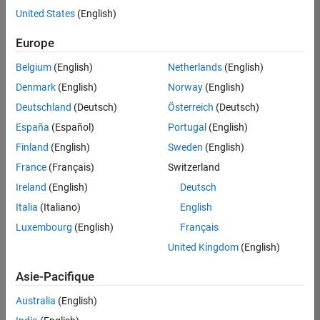
offre
United States
(English)
d'emploi
disponible
Europe
correspondant
à vos
Belgium
(English)
Netherlands
(English)
critères
Denmark
(English)
Norway
(English)
de
recherche.
Deutschland
(Deutsch)
Österreich
(Deutsch)
Vous
España
(Español)
Portugal
(English)
pouvez
Finland
(English)
Sweden
(English)
élargir
France
(Français)
Switzerland
votre
recherche
Ireland
(English)
Deutsch
ou
Italia
(Italiano)
English
afficher
Luxembourg
(English)
Français
l’ensemble
des
United Kingdom
(English)
offres
Asie-Pacifique
d'emploi
.
Si
Australia
(English)
malgré