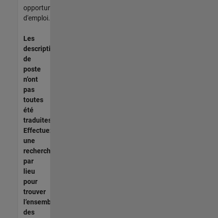
opportunités
d'emploi.
Les
descriptions
de
poste
n’ont
pas
toutes
été
traduites.
Effectuez
une
recherche
par
lieu
pour
trouver
l’ensemble
des