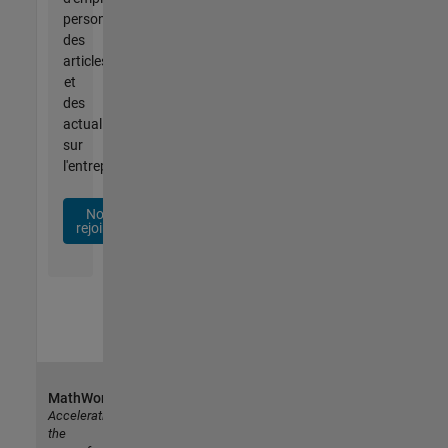
personnalisées,
des
articles
et
des
actualités
sur
l'entreprise.
Nous
rejoindre
MathWorks
Accelerating
the