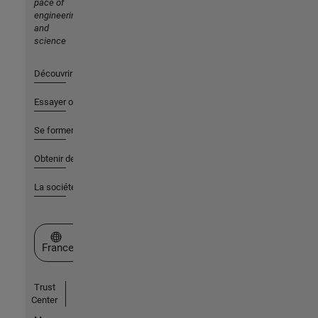
pace of
engineering
and
science
Découvrir les produits
Essayer ou acheter
Se former
Obtenir de l'aide
La société
Sélectionner un site web
France
Trust
Center