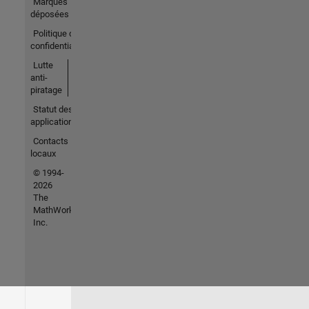
Marques
déposées
Politique de
confidentialité
Lutte
anti-
piratage
Statut des
applications
Contacts
locaux
© 1994-
2026
The
MathWorks,
Inc.