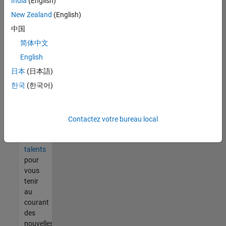
India
(English)
tout
vous
New Zealand
(English)
ne
中国
trouvez
简体中文
pas
d'offre
English
qui
日本
(日本語)
corresponde
한국
(한국어)
à vos
qualifications,
rejoignez
notre
Contactez votre bureau local
réseau
de
talents
pour
vous
tenir
au
courant
des
nouvelles