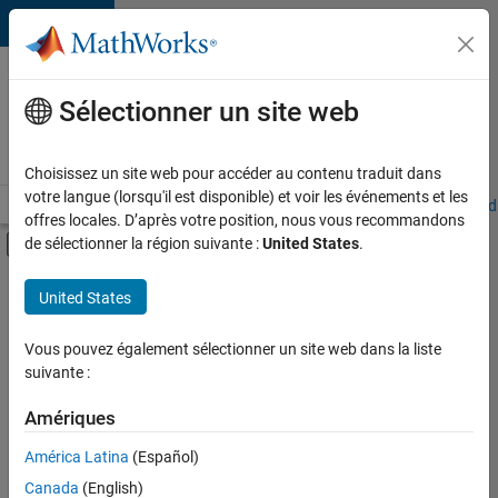
Passer au contenu
Votre
carrière
Sélectionner un site web
chez
MathWorks
Choisissez un site web pour accéder au contenu traduit dans
votre langue (lorsqu'il est disponible) et voir les événements et les
Accueil
Explorer nos opportunités
Adresses de nos bureaux
Étudi
offres locales. D’après votre position, nous vous recommandons
Activer/désactiver l'affichage du menu d
de sélectionner la région suivante :
United States
.
Contenu principal
FILTRER PAR
United States
Gestion des programmes
+
2
Ingénierie des versions
Vous pouvez également sélectionner un site web dans la liste
suivante :
Applications et services web
Amériques
Actuellement,
América Latina
(Español)
il n’y a
Canada
(English)
aucune