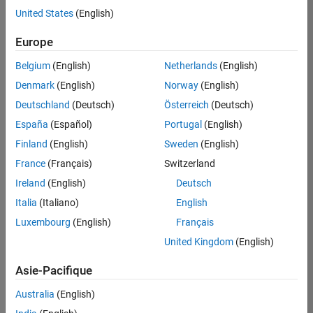
offre
United States
(English)
d'emploi
disponible
Europe
correspondant
à vos
Belgium
(English)
Netherlands
(English)
critères
Denmark
(English)
Norway
(English)
de
recherche.
Deutschland
(Deutsch)
Österreich
(Deutsch)
Vous
España
(Español)
Portugal
(English)
pouvez
Finland
(English)
Sweden
(English)
élargir
France
(Français)
Switzerland
votre
recherche
Ireland
(English)
Deutsch
ou
Italia
(Italiano)
English
afficher
Luxembourg
(English)
Français
l’ensemble
des
United Kingdom
(English)
offres
Asie-Pacifique
d'emploi
.
Si
Australia
(English)
malgré