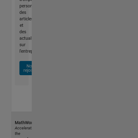
personnalisées,
des
articles
et
des
actualités
sur
l'entreprise.
Nous
rejoindre
MathWorks
Accelerating
the