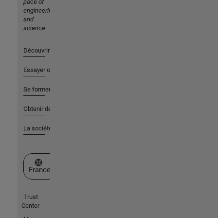
pace of
engineering
and
science
Découvrir les produits
Essayer ou acheter
Se former
Obtenir de l'aide
La société
Sélectionner un site web
France
Trust
Center