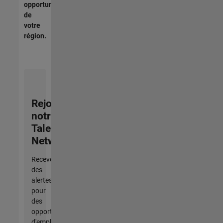
opportunités
de
votre
région.
Rejoignez
notre
Talent
Network
Recevez
des
alertes
pour
des
opportunités
d'emploi