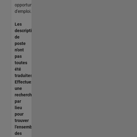
opportunités
d'emploi.
Les
descriptions
de
poste
n’ont
pas
toutes
été
traduites.
Effectuez
une
recherche
par
lieu
pour
trouver
l’ensemble
des