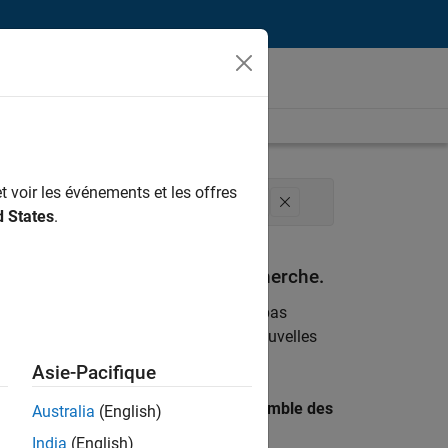
t voir les événements et les offres
énierie des versions
Rédaction technique
d States
.
espondant à vos critères de recherche.
emploi
. Si malgré tout vous ne trouvez pas
ents
pour vous tenir au courant des nouvelles
Asie-Pacifique
 recherche par lieu pour trouver l’ensemble des
Australia
(English)
India
(English)