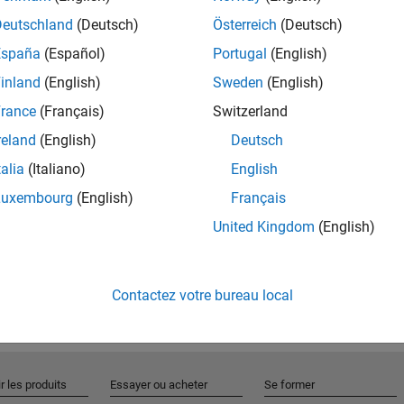
Deutschland
(Deutsch)
Österreich
(Deutsch)
España
(Español)
Portugal
(English)
Rejo
inland
(English)
Sweden
(English)
rance
(Français)
Switzerland
Recevez 
reland
(English)
Deutsch
personn
talia
(Italiano)
English
Luxembourg
(English)
Français
United Kingdom
(English)
Contactez votre bureau local
r les produits
Essayer ou acheter
Se former