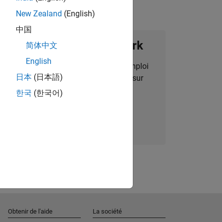
New Zealand
(English)
中国
ignez notre Talent Network
简体中文
English
des alertes pour des opportunités d'emploi
日本
(日本語)
alisées, des articles et des actualités sur
l'entreprise.
한국
(한국어)
Nous rejoindre
Obtenir de l'aide
La société