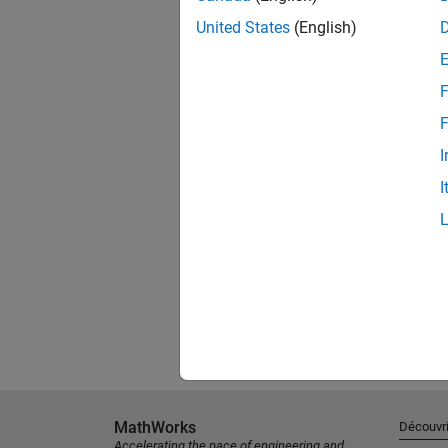
United States
(English)
F
F
I
I
MathWorks
Découvri
Accelerating the pace of engineering and