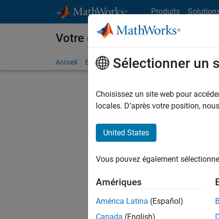
Passer au contenu
Produits
Solution
Votre carrière chez MathWorks
Sélectionner un 
Accueil
Explorer nos opportunités
Adresses de no
Choisissez un site web pour accéder 
FIL
locales. D’après votre position, no
United States
Actuell
Vous pou
Vous pouvez également sélectionner 
d'offre q
opportun
Amériques
Les desc
América Latina
(Español)
opportun
Canada
(English)