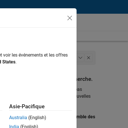
t voir les événements et les offres
 des processus logiciels
+
1
d States
.
espondant à vos critères de recherche.
emploi
. Si malgré tout vous ne trouvez pas
ents
pour vous tenir au courant des nouvelles
Asie-Pacifique
 recherche par lieu pour trouver l’ensemble des
Australia
(English)
India
(English)