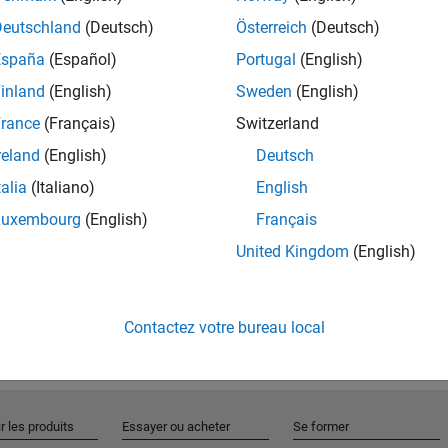
Deutschland
(Deutsch)
Österreich
(Deutsch)
España
(Español)
Portugal
(English)
Rejo
inland
(English)
Sweden
(English)
rance
(Français)
Switzerland
Recevez 
reland
(English)
Deutsch
personn
talia
(Italiano)
English
Luxembourg
(English)
Français
United Kingdom
(English)
Contactez votre bureau local
r les produits
Essayer ou acheter
Se former