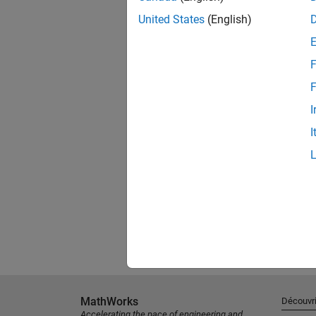
United States
(English)
F
F
I
I
MathWorks
Découvri
Accelerating the pace of engineering and