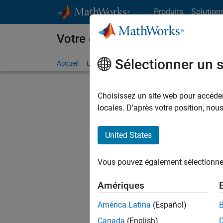
Passer au contenu
Produits
Solution
Votre carrière chez MathWorks
Sélectionner un 
Accueil
Explorer nos opportunités
Adresses de no
Choisissez un site web pour accéder 
FILTRER
locales. D’après votre position, no
United States
Actuell
Vous pou
Vous pouvez également sélectionner 
d'offre q
opportun
Amériques
Les desc
América Latina
(Español)
opportun
Canada
(English)