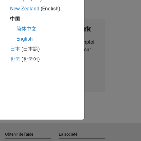
New Zealand
(English)
中国
ignez notre Talent Network
简体中文
English
des alertes pour des opportunités d'emploi
日本
(日本語)
alisées, des articles et des actualités sur
l'entreprise.
한국
(한국어)
Nous rejoindre
Obtenir de l'aide
La société