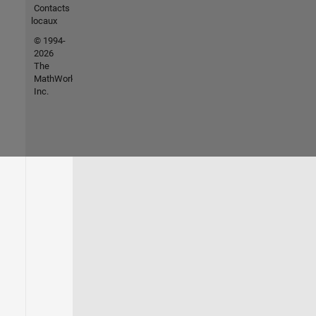
Contacts
locaux
© 1994-
2026
The
MathWorks,
Inc.