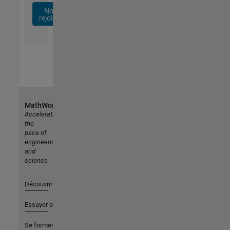
Nous
rejoindre
MathWorks
Accelerating
the
pace of
engineering
and
science
Découvrir les produits
Essayer ou acheter
Se former