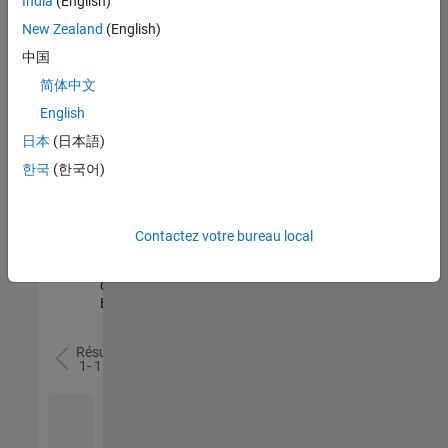
India
(English)
l’ensemble
New Zealand
(English)
des
opportunités
中国
de
简体中文
votre
English
région.
日本
(日本語)
한국
(한국어)
Senior Software Quality Engineer
Senior
Software
Quality
Engineer
Contactez votre bureau local
FR-Meudon
|
Ingénierie de la
qualité |
Expérimenté(e)
Résultats
1- 1 de
1