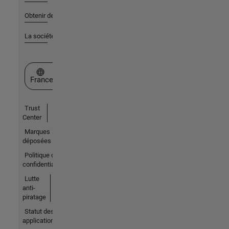
Obtenir de l'aide
La société
Sélectionner un site web
France
Trust
Center
Marques
déposées
Politique de
confidentialité
Lutte
anti-
piratage
Statut des
applications