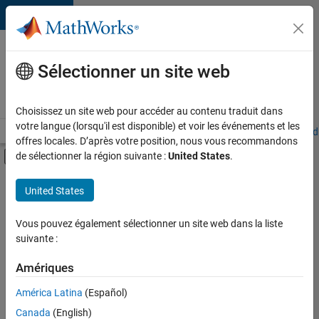
Passer au contenu
Votre
carrière
Sélectionner un site web
chez
MathWorks
Choisissez un site web pour accéder au contenu traduit dans
votre langue (lorsqu'il est disponible) et voir les événements et les
Accueil
Explorer nos opportunités
Adresses de nos bureaux
Étudi
offres locales. D’après votre position, nous vous recommandons
Activer/désactiver l'affichage du menu d
de sélectionner la région suivante :
United States
.
Contenu principal
FILTRER PAR
United States
Technologies de l’information
+
4
Gestion des programmes
Vous pouvez également sélectionner un site web dans la liste
suivante :
Ingénierie de la qualité
Ingénierie des versions
Amériques
Applications et services web
América Latina
(Español)
Trier par
Canada
(English)