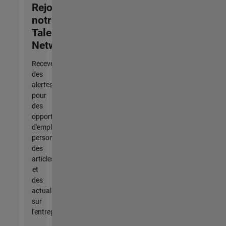
Rejoignez
notre
Talent
Network
Recevez
des
alertes
pour
des
opportunités
d'emploi
personnalisées,
des
articles
et
des
actualités
sur
l'entreprise.