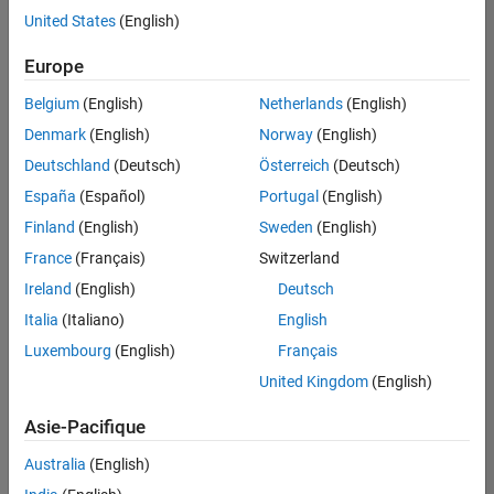
United States
(English)
Enregistrer
les offres
d’emploi
sélectionnées
Europe
Belgium
(English)
Netherlands
(English)
Les
Denmark
(English)
Norway
(English)
descriptions
Deutschland
(Deutsch)
Österreich
(Deutsch)
de
España
(Español)
Portugal
(English)
poste
n’ont
Finland
(English)
Sweden
(English)
pas
France
(Français)
Switzerland
toutes
Ireland
(English)
Deutsch
été
traduites.
Italia
(Italiano)
English
Effectuez
Luxembourg
(English)
Français
une
United Kingdom
(English)
recherche
par
Asie-Pacifique
lieu
pour
Australia
(English)
trouver