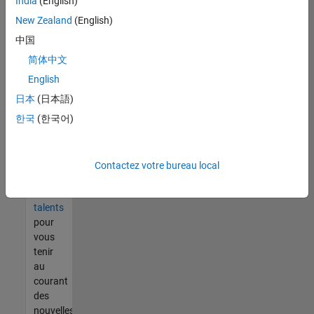
India
(English)
tout
vous
New Zealand
(English)
ne
中国
trouvez
简体中文
pas
d'offre
English
qui
日本
(日本語)
corresponde
한국
(한국어)
à vos
qualifications,
rejoignez
notre
Contactez votre bureau local
réseau
de
talents
pour
vous
tenir
au
courant
des
nouvelles