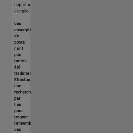
opportunités
d'emploi.
Les
descriptions
de
poste
n’ont
pas
toutes
été
traduites.
Effectuez
une
recherche
par
lieu
pour
trouver
l’ensemble
des