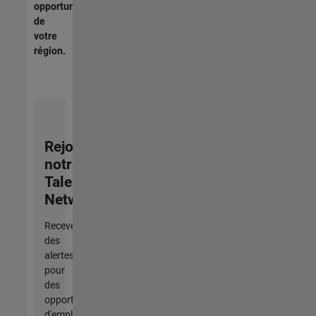
opportunités
de
votre
région.
Rejoignez
notre
Talent
Network
Recevez
des
alertes
pour
des
opportunités
d'emploi