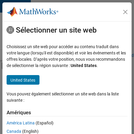
Passer au contenu
Votre
carrière
Sélectionner un site web
chez
MathWorks
Choisissez un site web pour accéder au contenu traduit dans
votre langue (lorsqu'il est disponible) et voir les événements et les
Accueil
Explorer nos opportunités
Adresses de nos bureaux
Étudi
offres locales. D’après votre position, nous vous recommandons
Activer/désactiver l'affichage du menu d
de sélectionner la région suivante :
United States
.
Contenu principal
FILTRER PAR
United States
Programme destiné aux nouvelles carrières (EDG)
+
3
Technologies de l’information
Vous pouvez également sélectionner un site web dans la liste
suivante :
Gestion des programmes
Applications et services web
Amériques
Actuellement,
América Latina
(Español)
il n’y a
Canada
(English)
aucune