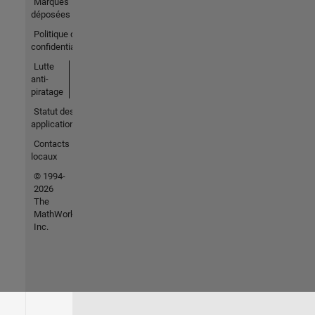
Marques
déposées
Politique de
confidentialité
Lutte
anti-
piratage
Statut des
applications
Contacts
locaux
© 1994-
2026
The
MathWorks,
Inc.