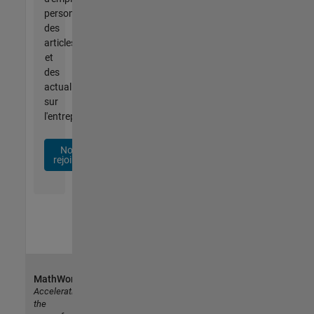
personnalisées,
des
articles
et
des
actualités
sur
l'entreprise.
Nous
rejoindre
MathWorks
Accelerating
the