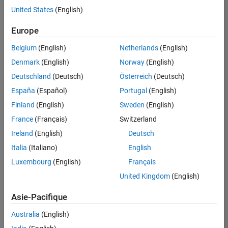
offre
United States
(English)
d'emploi
disponible
Europe
correspondant
à vos
Belgium
(English)
Netherlands
(English)
critères
Denmark
(English)
Norway
(English)
de
recherche.
Deutschland
(Deutsch)
Österreich
(Deutsch)
Vous
España
(Español)
Portugal
(English)
pouvez
Finland
(English)
Sweden
(English)
élargir
France
(Français)
Switzerland
votre
recherche
Ireland
(English)
Deutsch
ou
Italia
(Italiano)
English
afficher
Luxembourg
(English)
Français
l’ensemble
des
United Kingdom
(English)
offres
Asie-Pacifique
d'emploi
.
Si
Australia
(English)
malgré