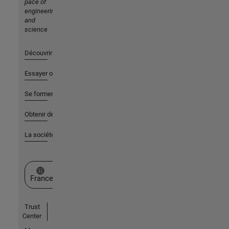
pace of
engineering
and
science
Découvrir les produits
Essayer ou acheter
Se former
Obtenir de l'aide
La société
Sélectionner un site web
France
Trust
Center