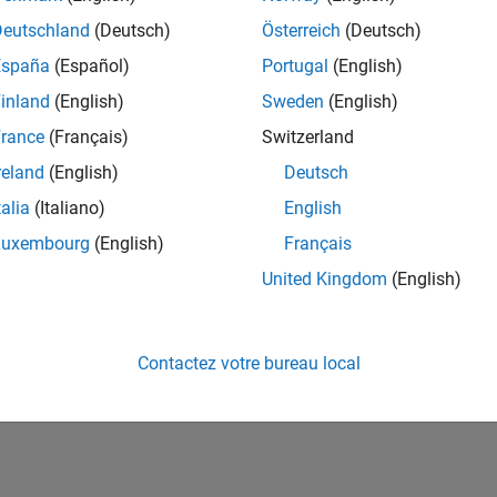
ités de votre région.
Deutschland
(Deutsch)
Österreich
(Deutsch)
España
(Español)
Portugal
(English)
or Software Quality Engineer
Senior Software Quality Engineer
inland
(English)
Sweden
(English)
FR-Meudon
| Ingénierie de la qualité | Expérimenté(e)
rance
(Français)
Switzerland
Leverage your C/C++ development skills to design and develop te
automated test suites, Hands-on testing for Polyspace.
reland
(English)
Deutsch
talia
(Italiano)
English
ltats 1- 1 de
1
Luxembourg
(English)
Français
United Kingdom
(English)
Rejo
Recevez 
Contactez votre bureau local
personn