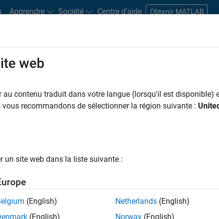
s
Apprendre
Société
Centre d'aide
Obtenir MATLAB
site web
s bureaux
Étudiants et carrières
Ressources
Compte candidat
au contenu traduit dans votre langue (lorsqu'il est disponible) e
 PAR
Technologies de l’information
Infrastructure et architecture
Ingén
us vous recommandons de sélectionner la région suivante :
Unite
Applications et services web
ar
un site web dans la liste suivante :
er les offres d’emploi
sélectionnées
Europe
Belgium
(English)
Netherlands
(English)
riptions de poste n’ont pas toutes été traduites. Effectuez une
Denmark
(English)
Norway
(English)