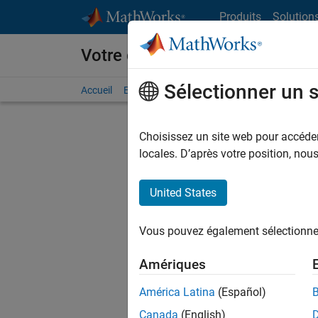
Passer au contenu
Produits
Solution
Votre carrière chez MathWorks
Sélectionner un 
Accueil
Explorer nos opportunités
Adresses de no
Choisissez un site web pour accéder 
FILTRER
locales. D’après votre position, no
United States
Trier p
Vous pouvez également sélectionner 
Enregistr
Amériques
América Latina
(Español)
Les desc
Canada
(English)