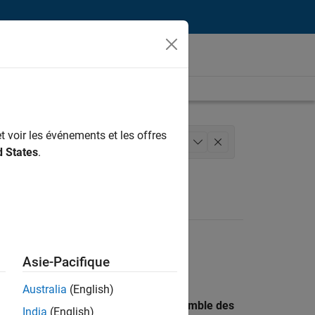
t voir les événements et les offres
ierie de la qualité
+
1
d States
.
Asie-Pacifique
Australia
(English)
 recherche par lieu pour trouver l’ensemble des
India
(English)