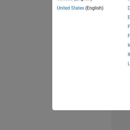
opportun
United States
(English)
Seni
F
F
I
I
Résu