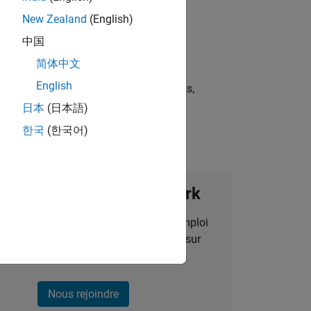
New Zealand
(English)
中国
简体中文
English
st strategies, scalable test frameworks,
日本
(日本語)
한국
(한국어)
ignez notre Talent Network
des alertes pour des opportunités d'emploi
alisées, des articles et des actualités sur
l'entreprise.
Nous rejoindre