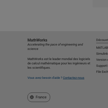
MathWorks
Découvri
Accelerating the pace of engineering and
MATLAB
science
Simulink
MathWorks est le leader mondial des logiciels
Version 
de calcul mathématique pour les ingénieurs et
Support
les scientifiques.
File Exc
Vous avez besoin d'aide ?
Contactez-nous
Sélectionner un site web
France