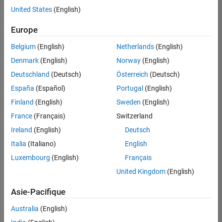
correspondant
United States
(English)
à vos
critères
Europe
de
recherche.
Belgium
(English)
Netherlands
(English)
Vous
Denmark
(English)
Norway
(English)
pouvez
Deutschland
(Deutsch)
Österreich
(Deutsch)
élargir
España
(Español)
Portugal
(English)
votre
recherche
Finland
(English)
Sweden
(English)
ou
France
(Français)
Switzerland
afficher
Ireland
(English)
Deutsch
l’ensemble
des
Italia
(Italiano)
English
offres
Luxembourg
(English)
Français
d'emploi
.
United Kingdom
(English)
Si
malgré
Asie-Pacifique
tout
vous
Australia
(English)
ne