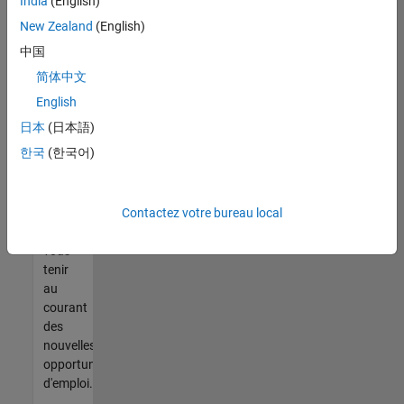
India
(English)
trouvez
pas
New Zealand
(English)
d'offre
中国
qui
简体中文
corresponde
à vos
English
qualifications,
日本
(日本語)
rejoignez
한국
(한국어)
notre
réseau
de
Contactez votre bureau local
talents
pour
vous
tenir
au
courant
des
nouvelles
opportunités
d'emploi.