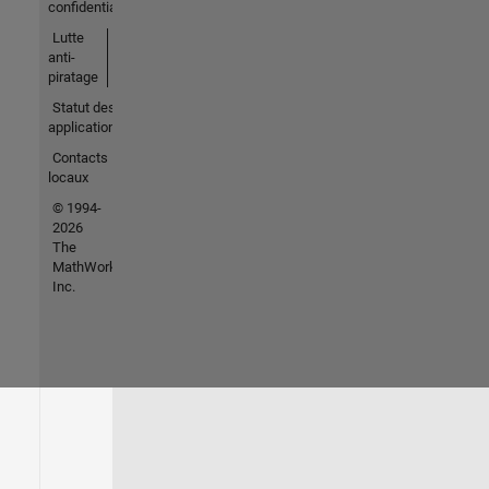
confidentialité
Lutte
anti-
piratage
Statut des
applications
Contacts
locaux
© 1994-
2026
The
MathWorks,
Inc.