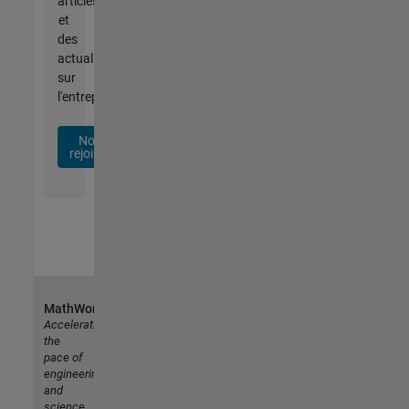
articles
et
des
actualités
sur
l'entreprise.
Nous
rejoindre
MathWorks
Accelerating
the
pace of
engineering
and
science