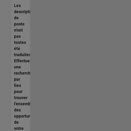
Les
descriptions
de
poste
n’ont
pas
toutes
été
traduites.
Effectuez
une
recherche
par
lieu
pour
trouver
l’ensemble
des
opportunités
de
votre