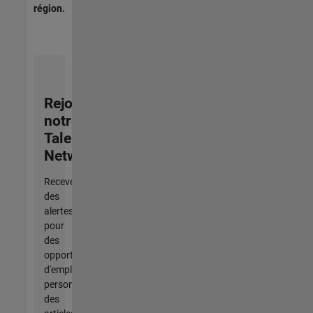
région.
Rejoignez
notre
Talent
Network
Recevez
des
alertes
pour
des
opportunités
d'emploi
personnalisées,
des