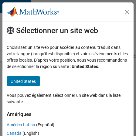
Passer au contenu
Votre
carrière
Sélectionner un site web
chez
MathWorks
Choisissez un site web pour accéder au contenu traduit dans
votre langue (lorsqu'il est disponible) et voir les événements et les
Accueil
Explorer nos opportunités
Adresses de nos bureaux
Étudi
offres locales. D’après votre position, nous vous recommandons
Activer/désactiver l'affichage du menu d
de sélectionner la région suivante :
United States
.
Contenu principal
FILTRER PAR
United States
Programme destiné aux nouvelles carrières (EDG)
Vous pouvez également sélectionner un site web dans la liste
suivante :
Actuellement,
il n’y a
Amériques
aucune
offre
América Latina
(Español)
d'emploi
disponible
Canada
(English)