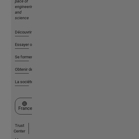
pace of
engineering
and
science
Découvrir les produits
Essayer ou acheter
Se former
Obtenir de l'aide
La société
Sélectionner un site web
France
Trust
Center