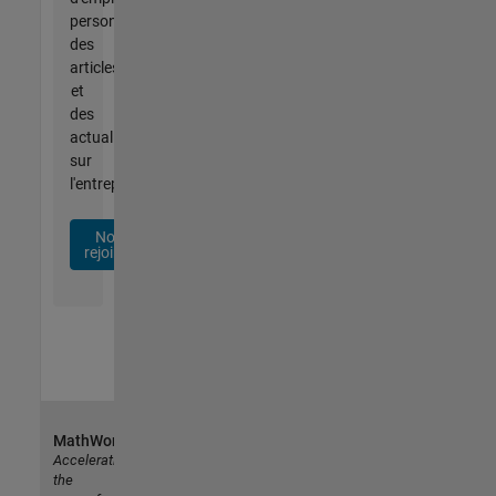
personnalisées,
des
articles
et
des
actualités
sur
l'entreprise.
Nous
rejoindre
MathWorks
Accelerating
the