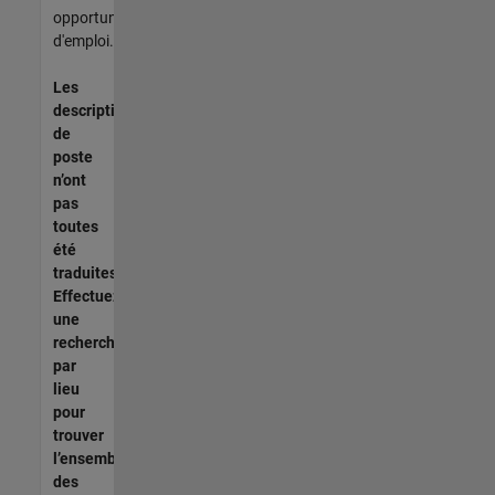
opportunités
d'emploi.
Les
descriptions
de
poste
n’ont
pas
toutes
été
traduites.
Effectuez
une
recherche
par
lieu
pour
trouver
l’ensemble
des