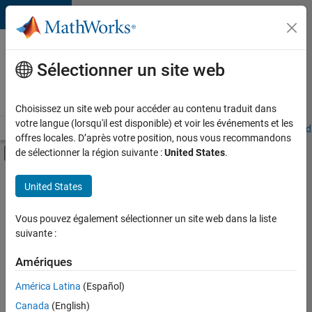
Passer au contenu
Votre
carrière
Sélectionner un site web
chez
MathWorks
Choisissez un site web pour accéder au contenu traduit dans
votre langue (lorsqu'il est disponible) et voir les événements et les
Accueil
Explorer nos opportunités
Adresses de nos bureaux
Étudi
offres locales. D’après votre position, nous vous recommandons
Activer/désactiver l'affichage du menu d
de sélectionner la région suivante :
United States
.
Contenu principal
FILTRER PAR
United States
Programme destiné aux nouvelles carrières (EDG)
+
2
Gestion des programmes
Vous pouvez également sélectionner un site web dans la liste
suivante :
Applications et services web
Amériques
Actuellement,
América Latina
(Español)
il n’y a
Canada
(English)
aucune