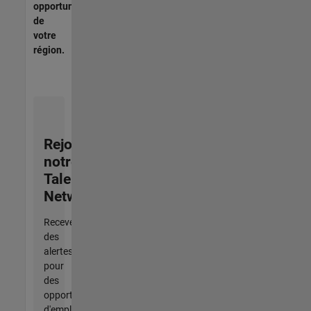
opportunités
de
votre
région.
Rejoignez
notre
Talent
Network
Recevez
des
alertes
pour
des
opportunités
d'emploi