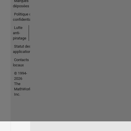
Marques
déposées
Politique de
confidentialité
Lutte
anti-
piratage
Statut des
applications
Contacts
locaux
© 1994-
2026
The
MathWorks,
Inc.