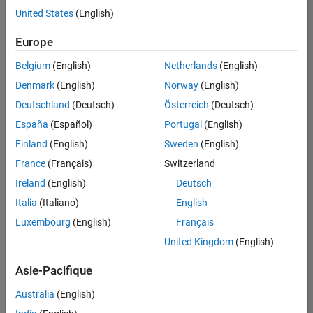
offre
United States
(English)
d'emploi
disponible
Europe
correspondant
à vos
Belgium
(English)
Netherlands
(English)
critères
Denmark
(English)
Norway
(English)
de
recherche.
Deutschland
(Deutsch)
Österreich
(Deutsch)
Vous
España
(Español)
Portugal
(English)
pouvez
Finland
(English)
Sweden
(English)
élargir
France
(Français)
Switzerland
votre
recherche
Ireland
(English)
Deutsch
ou
Italia
(Italiano)
English
afficher
Luxembourg
(English)
Français
l’ensemble
des
United Kingdom
(English)
offres
Asie-Pacifique
d'emploi
.
Si
Australia
(English)
malgré