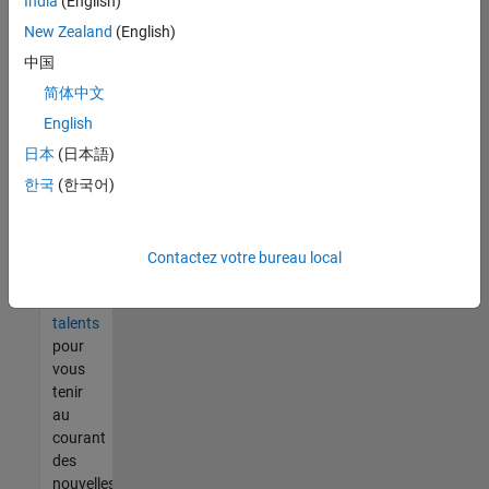
India
(English)
tout
vous
New Zealand
(English)
ne
中国
trouvez
简体中文
pas
d'offre
English
qui
日本
(日本語)
corresponde
한국
(한국어)
à vos
qualifications,
rejoignez
notre
Contactez votre bureau local
réseau
de
talents
pour
vous
tenir
au
courant
des
nouvelles