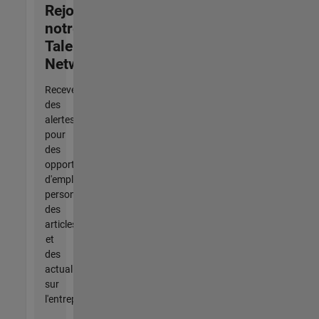
Rejoignez
notre
Talent
Network
Recevez
des
alertes
pour
des
opportunités
d'emploi
personnalisées,
des
articles
et
des
actualités
sur
l'entreprise.