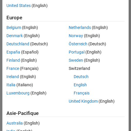
United States
(English)
Enregistrer
les offres
d’emploi
sélectionnées
Europe
Belgium
(English)
Netherlands
(English)
Les
Denmark
(English)
Norway
(English)
descriptions
Deutschland
(Deutsch)
Österreich
(Deutsch)
de
España
(Español)
Portugal
(English)
poste
n’ont
Finland
(English)
Sweden
(English)
pas
France
(Français)
Switzerland
toutes
Ireland
(English)
Deutsch
été
traduites.
Italia
(Italiano)
English
Effectuez
Luxembourg
(English)
Français
une
United Kingdom
(English)
recherche
par
Asie-Pacifique
lieu
pour
Australia
(English)
trouver