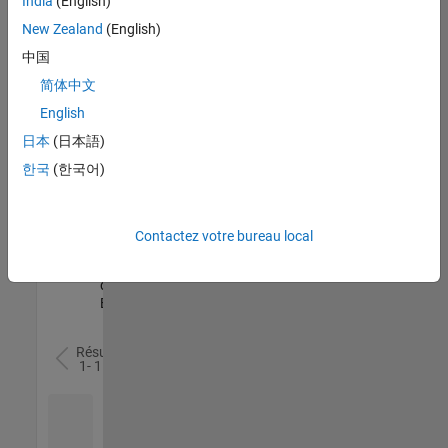
India
(English)
l’ensemble
New Zealand
(English)
des
opportunités
中国
de
简体中文
votre
English
région.
日本
(日本語)
한국
(한국어)
Senior Software Quality Engineer
Senior
Software
Quality
Engineer
Contactez votre bureau local
FR-Meudon
|
Ingénierie de la
qualité |
Expérimenté(e)
Résultats
1- 1 de
1