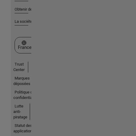
Obtenir de l'aide
La société
Sélectionner un site web
France
Trust
Center
Marques
déposées
Politique de
confidentialité
Lutte
anti-
piratage
Statut des
applications