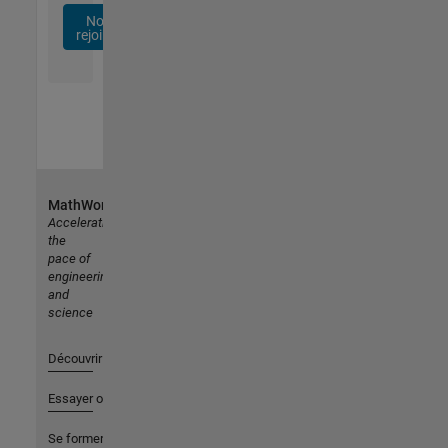
Nous
rejoindre
MathWorks
Accelerating
the
pace of
engineering
and
science
Découvrir les produits
Essayer ou acheter
Se former