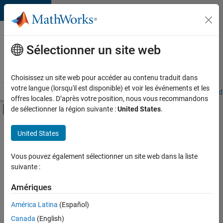
Passer au contenu
Votre
carrière
Sélectionner un site web
chez
MathWorks
Choisissez un site web pour accéder au contenu traduit dans
votre langue (lorsqu'il est disponible) et voir les événements et les
Accueil
Explorer nos opportunités
Adresses de nos bureaux
Étudi
offres locales. D’après votre position, nous vous recommandons
Activer/désactiver l'affichage du menu d
de sélectionner la région suivante :
United States
.
Contenu principal
FILTRER PAR
United States
Programme destiné aux nouvelles carrières (EDG)
+
2
Gestion des programmes
Vous pouvez également sélectionner un site web dans la liste
suivante :
Ingénierie de la qualité
Amériques
América Latina
(Español)
Trier par
Canada
(English)