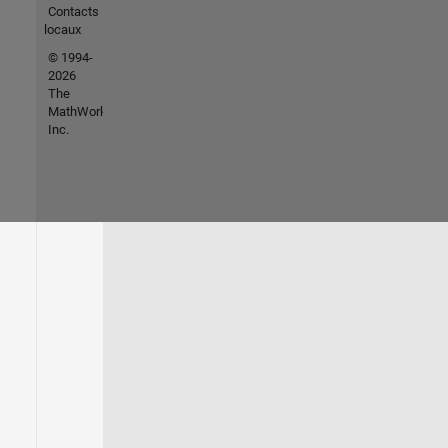
Contacts
locaux
© 1994-
2026
The
MathWorks,
Inc.