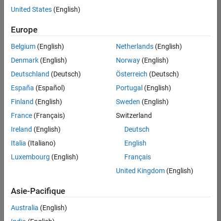
offre
United States
(English)
d'emploi
disponible
Europe
correspondant
à vos
Belgium
(English)
Netherlands
(English)
critères
Denmark
(English)
Norway
(English)
de
recherche.
Deutschland
(Deutsch)
Österreich
(Deutsch)
Vous
España
(Español)
Portugal
(English)
pouvez
Finland
(English)
Sweden
(English)
élargir
France
(Français)
Switzerland
votre
recherche
Ireland
(English)
Deutsch
ou
Italia
(Italiano)
English
afficher
Luxembourg
(English)
Français
l’ensemble
des
United Kingdom
(English)
offres
Asie-Pacifique
d'emploi
.
Si
Australia
(English)
malgré