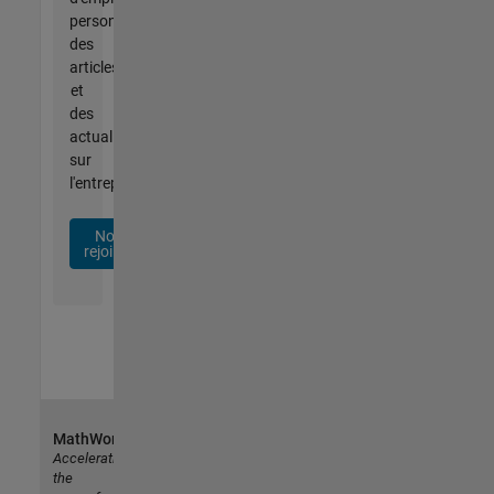
personnalisées,
des
articles
et
des
actualités
sur
l'entreprise.
Nous
rejoindre
MathWorks
Accelerating
the