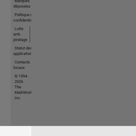
Marques
déposées
Politique de
confidentialité
Lutte
anti-
piratage
Statut des
applications
Contacts
locaux
© 1994-
2026
The
MathWorks,
Inc.