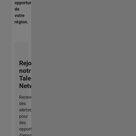
opportunités
de
votre
région.
Rejoignez
notre
Talent
Network
Recevez
des
alertes
pour
des
opportunités
d'emploi