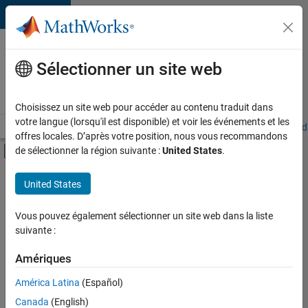
Passer au contenu
Votre
carrière
Sélectionner un site web
chez
MathWorks
Choisissez un site web pour accéder au contenu traduit dans
votre langue (lorsqu'il est disponible) et voir les événements et les
Accueil
Explorer nos opportunités
Adresses de nos bureaux
Étudi
offres locales. D’après votre position, nous vous recommandons
Activer/désactiver l'affichage du menu d
de sélectionner la région suivante :
United States
.
Contenu principal
FILTRER PAR
United States
Programme destiné aux nouvelles carrières (EDG)
+
2
Ingénierie des versions
Vous pouvez également sélectionner un site web dans la liste
suivante :
Applications et services web
Amériques
Actuellement,
América Latina
(Español)
il n’y a
Canada
(English)
aucune