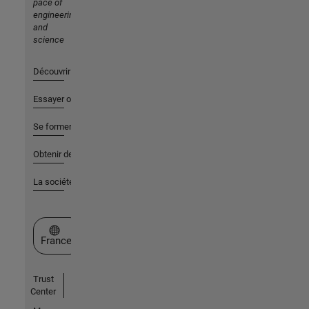
pace of
engineering
and
science
Découvrir les produits
Essayer ou acheter
Se former
Obtenir de l'aide
La société
Sélectionner un site web
France
Trust
Center