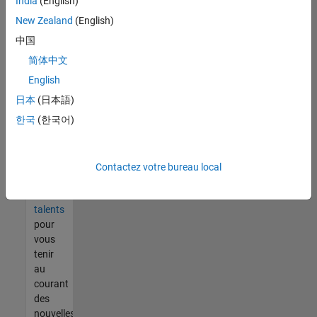
India
(English)
tout
vous
New Zealand
(English)
ne
中国
trouvez
简体中文
pas
d'offre
English
qui
日本
(日本語)
corresponde
한국
(한국어)
à vos
qualifications,
rejoignez
notre
Contactez votre bureau local
réseau
de
talents
pour
vous
tenir
au
courant
des
nouvelles