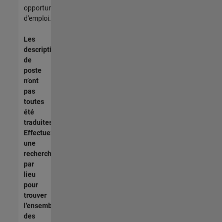
opportunités
d'emploi.
Les
descriptions
de
poste
n’ont
pas
toutes
été
traduites.
Effectuez
une
recherche
par
lieu
pour
trouver
l’ensemble
des