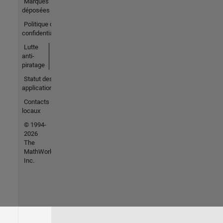
Marques
déposées
Politique de
confidentialité
Lutte
anti-
piratage
Statut des
applications
Contacts
locaux
© 1994-
2026
The
MathWorks,
Inc.