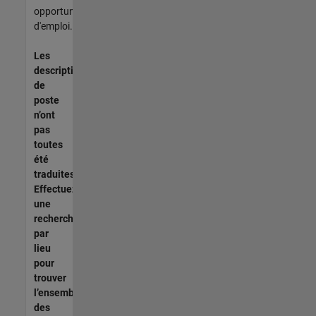
opportunités
d'emploi.
Les
descriptions
de
poste
n’ont
pas
toutes
été
traduites.
Effectuez
une
recherche
par
lieu
pour
trouver
l’ensemble
des