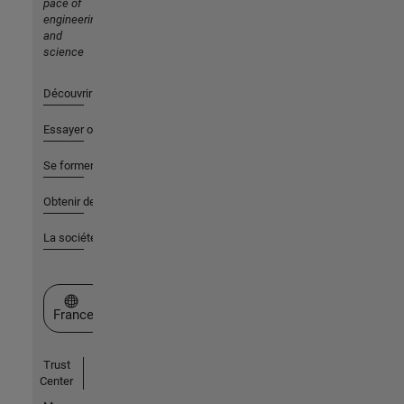
pace of
engineering
and
science
Découvrir les produits
Essayer ou acheter
Se former
Obtenir de l'aide
La société
Sélectionner un site web
France
Trust
Center