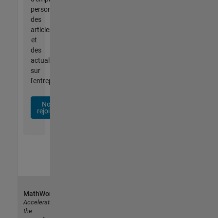
personnalisées,
des
articles
et
des
actualités
sur
l'entreprise.
Nous
rejoindre
MathWorks
Accelerating
the