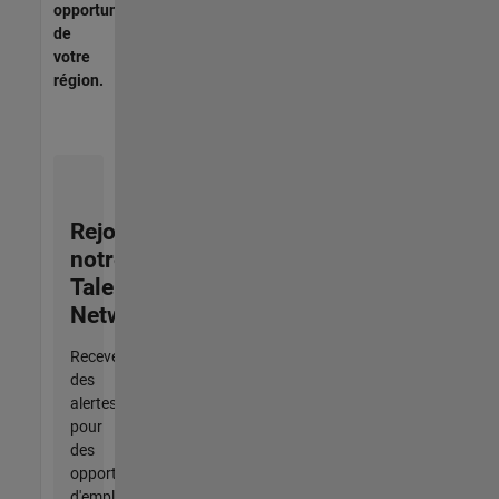
opportunités
de
votre
région.
Rejoignez
notre
Talent
Network
Recevez
des
alertes
pour
des
opportunités
d'emploi