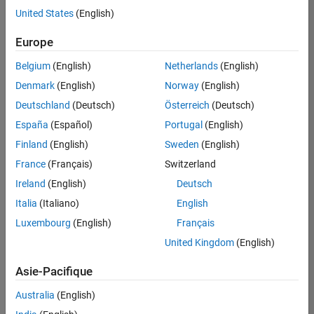
offre
United States
(English)
d'emploi
disponible
Europe
correspondant
à vos
Belgium
(English)
Netherlands
(English)
critères
Denmark
(English)
Norway
(English)
de
recherche.
Deutschland
(Deutsch)
Österreich
(Deutsch)
Vous
España
(Español)
Portugal
(English)
pouvez
Finland
(English)
Sweden
(English)
élargir
France
(Français)
Switzerland
votre
recherche
Ireland
(English)
Deutsch
ou
Italia
(Italiano)
English
afficher
Luxembourg
(English)
Français
l’ensemble
des
United Kingdom
(English)
offres
Asie-Pacifique
d'emploi
.
Si
Australia
(English)
malgré