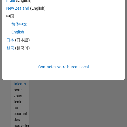
India
(English)
tout
vous
New Zealand
(English)
ne
中国
trouvez
简体中文
pas
d'offre
English
qui
日本
(日本語)
corresponde
한국
(한국어)
à vos
qualifications,
rejoignez
notre
Contactez votre bureau local
réseau
de
talents
pour
vous
tenir
au
courant
des
nouvelles