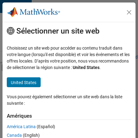
Passer au contenu
Votre
carrière
Sélectionner un site web
chez
MathWorks
Choisissez un site web pour accéder au contenu traduit dans
votre langue (lorsqu'il est disponible) et voir les événements et les
Accueil
Explorer nos opportunités
Adresses de nos bureaux
Étudi
offres locales. D’après votre position, nous vous recommandons
Activer/désactiver l'affichage du menu d
de sélectionner la région suivante :
United States
.
Contenu principal
FILTRER PAR
United States
Programme destiné aux nouvelles carrières (EDG)
+
2
Ingénierie des versions
Vous pouvez également sélectionner un site web dans la liste
suivante :
Ingénierie des processus logiciels
Amériques
Actuellement,
América Latina
(Español)
il n’y a
Canada
(English)
aucune