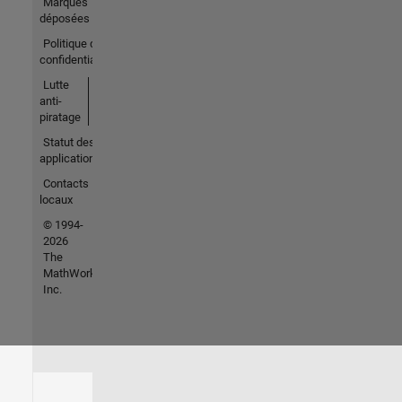
Marques
déposées
Politique de
confidentialité
Lutte
anti-
piratage
Statut des
applications
Contacts
locaux
© 1994-
2026
The
MathWorks,
Inc.