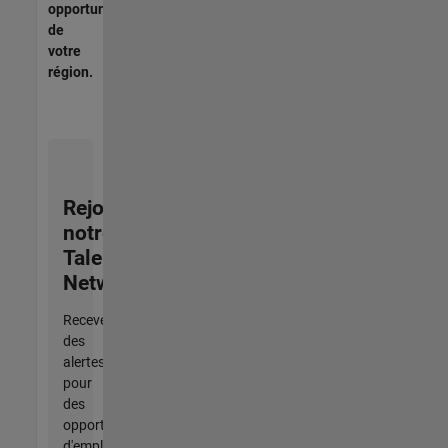
opportunités
de
votre
région.
Rejoignez
notre
Talent
Network
Recevez
des
alertes
pour
des
opportunités
d'emploi