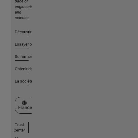
pace of
engineering
and
science
Découvrir les produits
Essayer ou acheter
Se former
Obtenir de l'aide
La société
Sélectionner un site web
France
Trust
Center