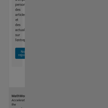
personnalisées,
des
articles
et
des
actualités
sur
l'entreprise.
Nous
rejoindre
MathWorks
Accelerating
the