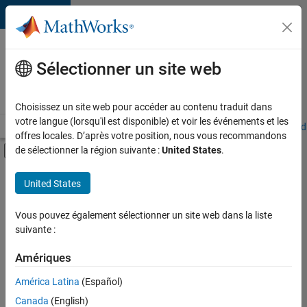
Passer au contenu
Votre
carrière
Sélectionner un site web
chez
MathWorks
Choisissez un site web pour accéder au contenu traduit dans
votre langue (lorsqu'il est disponible) et voir les événements et les
Accueil
Explorer nos opportunités
Adresses de nos bureaux
Étudi
offres locales. D’après votre position, nous vous recommandons
Activer/désactiver l'affichage du menu d
de sélectionner la région suivante :
United States
.
Contenu principal
FILTRER PAR
United States
Infrastructure et architecture
+
1
Gestion des programmes
Vous pouvez également sélectionner un site web dans la liste
suivante :
Amériques
Actuellement,
América Latina
(Español)
il n’y a
Canada
(English)
aucune