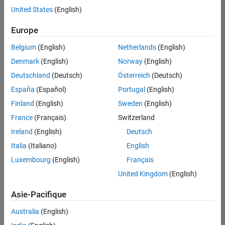
offre
United States
(English)
d'emploi
disponible
Europe
correspondant
à vos
Belgium
(English)
Netherlands
(English)
critères
Denmark
(English)
Norway
(English)
de
recherche.
Deutschland
(Deutsch)
Österreich
(Deutsch)
Vous
España
(Español)
Portugal
(English)
pouvez
Finland
(English)
Sweden
(English)
élargir
France
(Français)
Switzerland
votre
recherche
Ireland
(English)
Deutsch
ou
Italia
(Italiano)
English
afficher
Luxembourg
(English)
Français
l’ensemble
des
United Kingdom
(English)
offres
Asie-Pacifique
d'emploi
.
Si
Australia
(English)
malgré