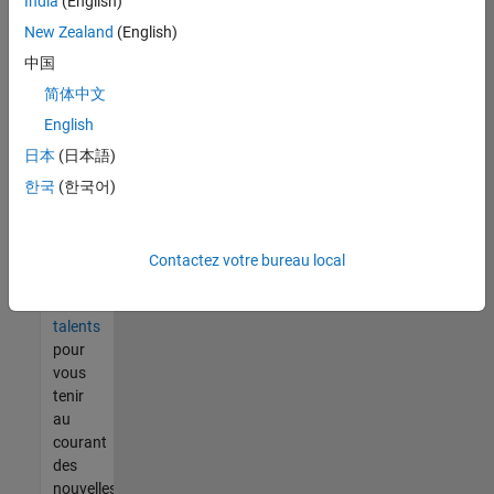
India
(English)
tout
vous
New Zealand
(English)
ne
中国
trouvez
简体中文
pas
d'offre
English
qui
日本
(日本語)
corresponde
한국
(한국어)
à vos
qualifications,
rejoignez
notre
Contactez votre bureau local
réseau
de
talents
pour
vous
tenir
au
courant
des
nouvelles