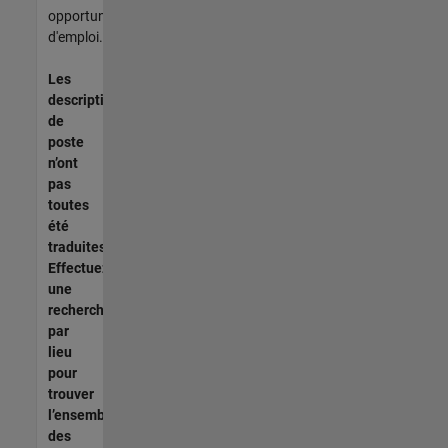
opportunités
d'emploi.
Les
descriptions
de
poste
n’ont
pas
toutes
été
traduites.
Effectuez
une
recherche
par
lieu
pour
trouver
l’ensemble
des