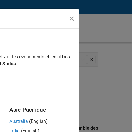
t voir les événements et les offres
eloppement de produits
+
3
d States
.
sateur
Asie-Pacifique
Australia
(English)
 recherche par lieu pour trouver l’ensemble des
India
(English)