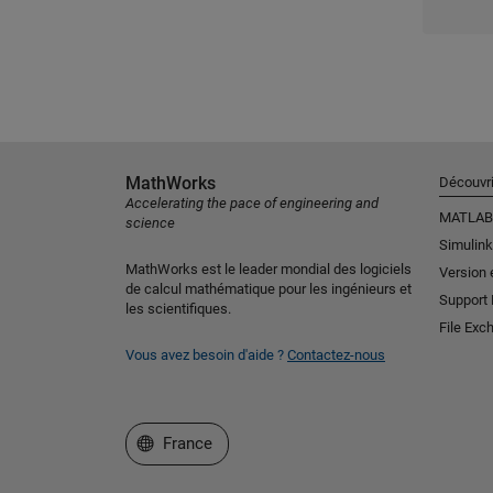
MathWorks
Découvri
Accelerating the pace of engineering and
MATLAB
science
Simulink
MathWorks est le leader mondial des logiciels
Version 
de calcul mathématique pour les ingénieurs et
Support
les scientifiques.
File Exc
Vous avez besoin d'aide ?
Contactez-nous
Sélectionner un site web
France