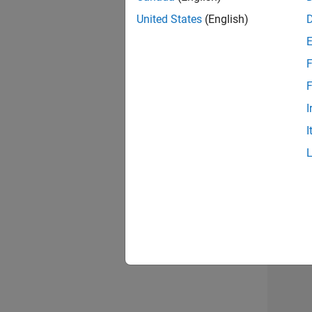
opportun
United States
(English)
Seni
F
F
I
I
Résu