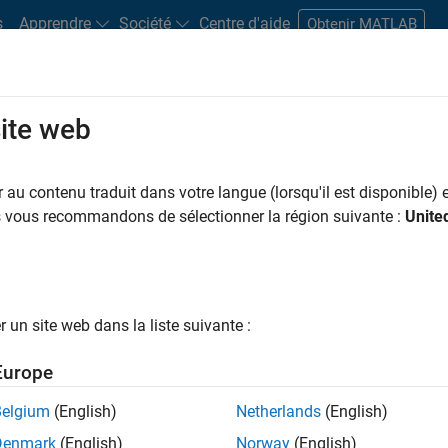
s
Apprendre
Société
Centre d'aide
Obtenir MATLAB
site web
s bureaux
Étudiants et carrières
Ressources
Compte candidat
au contenu traduit dans votre langue (lorsqu'il est disponible) e
 PAR
Programme destiné aux nouvelles carrières (EDG)
Infrastructure et architecture
Dév
us vous recommandons de sélectionner la région suivante :
Unite
Gestion des programmes
Ingénierie de la qualité
Expérience utili
ar
un site web dans la liste suivante :
er les offres d’emploi
sélectionnées
Europe
Belgium
(English)
Netherlands
(English)
riptions de poste n’ont pas toutes été traduites. Effectuez une
Denmark
(English)
Norway
(English)