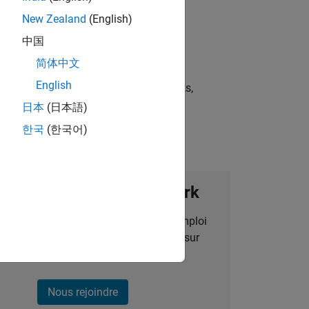
New Zealand
(English)
中国
简体中文
English
st strategies, scalable test frameworks,
日本
(日本語)
한국
(한국어)
ignez notre Talent Network
des alertes pour des opportunités d'emploi
alisées, des articles et des actualités sur
l'entreprise.
Nous rejoindre