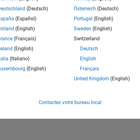
ités de votre région.
Deutschland
(Deutsch)
Österreich
(Deutsch)
España
(Español)
Portugal
(English)
or Software Quality Engineer
Senior Software Quality Engineer
inland
(English)
Sweden
(English)
FR-Meudon
| Ingénierie de la qualité | Expérimenté(e)
rance
(Français)
Switzerland
Leverage your C/C++ development skills to design and develop te
automated test suites, Hands-on testing for Polyspace.
reland
(English)
Deutsch
talia
(Italiano)
English
ltats 1- 1 de
1
Luxembourg
(English)
Français
United Kingdom
(English)
Rejo
Recevez 
Contactez votre bureau local
personn