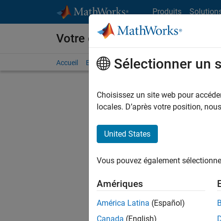
Passer au contenu
Produits
Solution
Votre carrière chez MathWorks
Sélectionner un 
Accueil
Explorer nos opportunités
Adresses de no
Choisissez un site web pour accéder 
FILTRER
locales. D’après votre position, no
United States
Trier p
Vous pouvez également sélectionner 
Enregistr
Amériques
América Latina
(Español)
Les desc
Canada
(English)