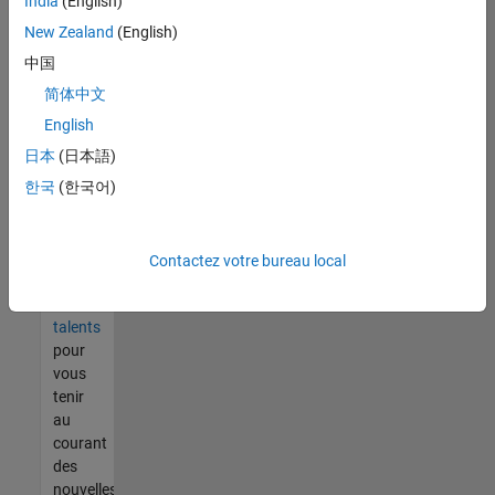
India
(English)
tout
vous
New Zealand
(English)
ne
中国
trouvez
简体中文
pas
d'offre
English
qui
日本
(日本語)
corresponde
한국
(한국어)
à vos
qualifications,
rejoignez
notre
Contactez votre bureau local
réseau
de
talents
pour
vous
tenir
au
courant
des
nouvelles