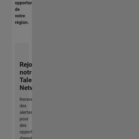
opportunités
de
votre
région.
Rejoignez
notre
Talent
Network
Recevez
des
alertes
pour
des
opportunités
d'emploi