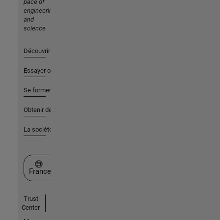
pace of
engineering
and
science
Découvrir les produits
Essayer ou acheter
Se former
Obtenir de l'aide
La société
Sélectionner un site web
France
Trust
Center