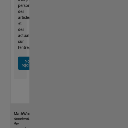
personnalisées,
des
articles
et
des
actualités
sur
l'entreprise.
Nous
rejoindre
MathWorks
Accelerating
the