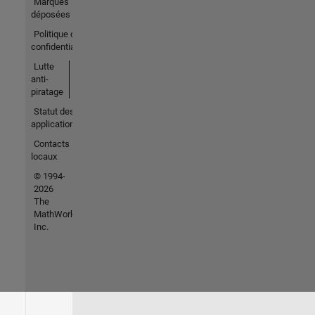
Marques
déposées
Politique de
confidentialité
Lutte
anti-
piratage
Statut des
applications
Contacts
locaux
© 1994-
2026
The
MathWorks,
Inc.