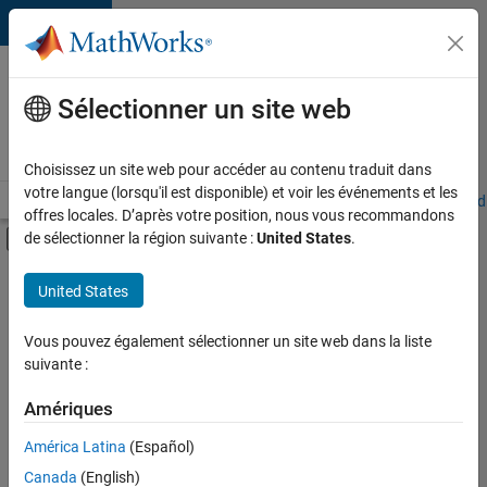
Passer au contenu
Votre
carrière
Sélectionner un site web
chez
MathWorks
Choisissez un site web pour accéder au contenu traduit dans
votre langue (lorsqu'il est disponible) et voir les événements et les
Accueil
Explorer nos opportunités
Adresses de nos bureaux
Étudi
offres locales. D’après votre position, nous vous recommandons
Activer/désactiver l'affichage du menu d
de sélectionner la région suivante :
United States
.
Contenu principal
FILTRER PAR
United States
Globalisation
+
2
Gestion des programmes
Vous pouvez également sélectionner un site web dans la liste
suivante :
Applications et services web
Amériques
Actuellement,
América Latina
(Español)
il n’y a
Canada
(English)
aucune