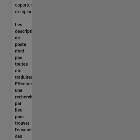
opportunités
d'emploi.
Les
descriptions
de
poste
n’ont
pas
toutes
été
traduites.
Effectuez
une
recherche
par
lieu
pour
trouver
l’ensemble
des