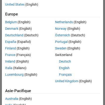
offre
United States
(English)
d'emploi
disponible
Europe
correspondant
à vos
Belgium
(English)
Netherlands
(English)
critères
Denmark
(English)
Norway
(English)
de
recherche.
Deutschland
(Deutsch)
Österreich
(Deutsch)
Vous
España
(Español)
Portugal
(English)
pouvez
Finland
(English)
Sweden
(English)
élargir
France
(Français)
Switzerland
votre
recherche
Ireland
(English)
Deutsch
ou
Italia
(Italiano)
English
afficher
Luxembourg
(English)
Français
l’ensemble
des
United Kingdom
(English)
offres
Asie-Pacifique
d'emploi
.
Si
Australia
(English)
malgré