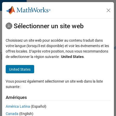
Passer au contenu
Votre
carrière
Sélectionner un site web
chez
MathWorks
Choisissez un site web pour accéder au contenu traduit dans
votre langue (lorsqu'il est disponible) et voir les événements et les
Accueil
Explorer nos opportunités
Adresses de nos bureaux
Étudi
offres locales. D’après votre position, nous vous recommandons
Activer/désactiver l'affichage du menu d
de sélectionner la région suivante :
United States
.
Contenu principal
FILTRER PAR
United States
Programme destiné aux nouvelles carrières (EDG)
+
3
Globalisation
Vous pouvez également sélectionner un site web dans la liste
suivante :
Ingénierie des versions
Applications et services web
Amériques
Actuellement,
América Latina
(Español)
il n’y a
Canada
(English)
aucune