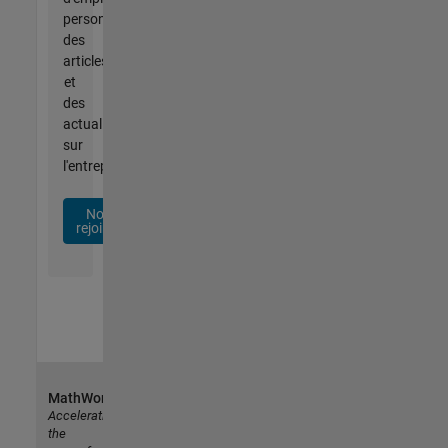
personnalisées,
des
articles
et
des
actualités
sur
l'entreprise.
Nous
rejoindre
MathWorks
Accelerating
the