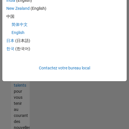
India
(English)
tout
vous
New Zealand
(English)
ne
中国
trouvez
简体中文
pas
d'offre
English
qui
日本
(日本語)
corresponde
한국
(한국어)
à vos
qualifications,
rejoignez
notre
Contactez votre bureau local
réseau
de
talents
pour
vous
tenir
au
courant
des
nouvelles