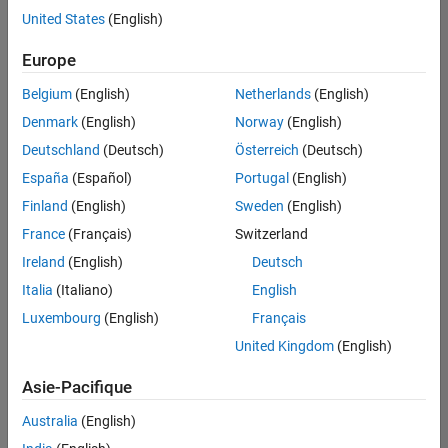
offre
United States
(English)
d'emploi
disponible
Europe
correspondant
à vos
Belgium
(English)
Netherlands
(English)
critères
Denmark
(English)
Norway
(English)
de
recherche.
Deutschland
(Deutsch)
Österreich
(Deutsch)
Vous
España
(Español)
Portugal
(English)
pouvez
Finland
(English)
Sweden
(English)
élargir
France
(Français)
Switzerland
votre
recherche
Ireland
(English)
Deutsch
ou
Italia
(Italiano)
English
afficher
Luxembourg
(English)
Français
l’ensemble
des
United Kingdom
(English)
offres
Asie-Pacifique
d'emploi
.
Si
Australia
(English)
malgré