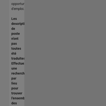
opportunités
d'emploi.
Les
descriptions
de
poste
n’ont
pas
toutes
été
traduites.
Effectuez
une
recherche
par
lieu
pour
trouver
l’ensemble
des