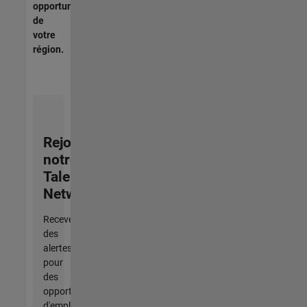
opportunités
de
votre
région.
Rejoignez
notre
Talent
Network
Recevez
des
alertes
pour
des
opportunités
d'emploi