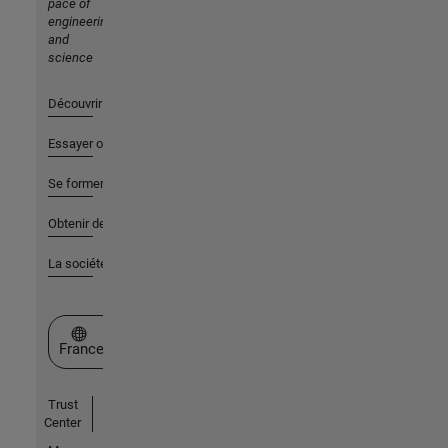
pace of
engineering
and
science
Découvrir les produits
Essayer ou acheter
Se former
Obtenir de l'aide
La société
Sélectionner un site web
France
Trust
Center