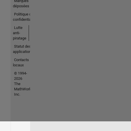
Marques
déposées
Politique de
confidentialité
Lutte
anti-
piratage
Statut des
applications
Contacts
locaux
© 1994-
2026
The
MathWorks,
Inc.