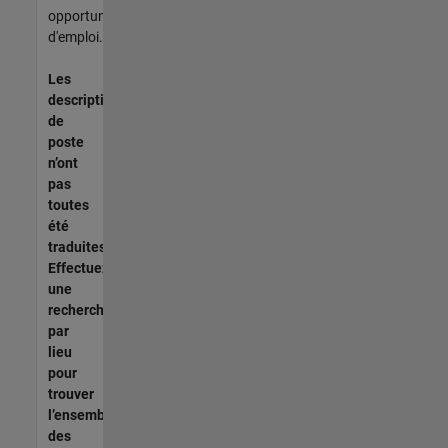
opportunités
d'emploi.
Les
descriptions
de
poste
n’ont
pas
toutes
été
traduites.
Effectuez
une
recherche
par
lieu
pour
trouver
l’ensemble
des