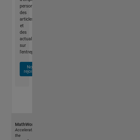
personnalisées,
des
articles
et
des
actualités
sur
l'entreprise.
Nous
rejoindre
MathWorks
Accelerating
the