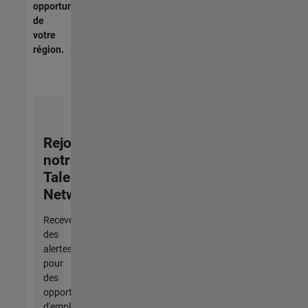
opportunités
de
votre
région.
Rejoignez
notre
Talent
Network
Recevez
des
alertes
pour
des
opportunités
d'emploi