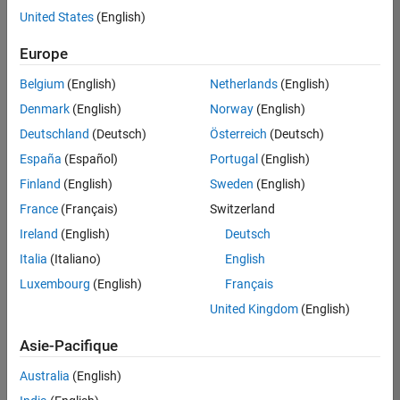
offre
United States
(English)
d'emploi
disponible
Europe
correspondant
à vos
Belgium
(English)
Netherlands
(English)
critères
Denmark
(English)
Norway
(English)
de
recherche.
Deutschland
(Deutsch)
Österreich
(Deutsch)
Vous
España
(Español)
Portugal
(English)
pouvez
Finland
(English)
Sweden
(English)
élargir
France
(Français)
Switzerland
votre
recherche
Ireland
(English)
Deutsch
ou
Italia
(Italiano)
English
afficher
Luxembourg
(English)
Français
l’ensemble
des
United Kingdom
(English)
offres
Asie-Pacifique
d'emploi
.
Si
Australia
(English)
malgré