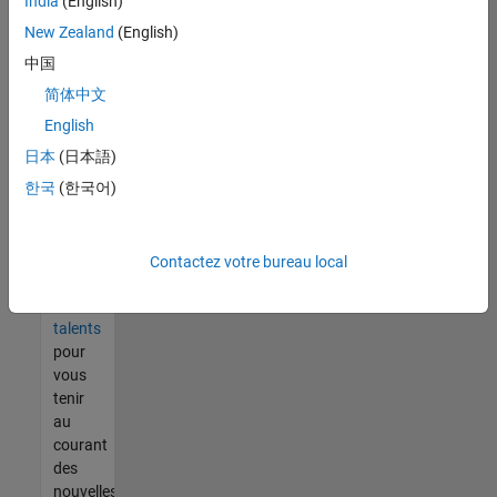
India
(English)
tout
vous
New Zealand
(English)
ne
中国
trouvez
简体中文
pas
d'offre
English
qui
日本
(日本語)
corresponde
한국
(한국어)
à vos
qualifications,
rejoignez
notre
Contactez votre bureau local
réseau
de
talents
pour
vous
tenir
au
courant
des
nouvelles