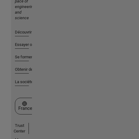
pace of
engineering
and
science
Découvrir les produits
Essayer ou acheter
Se former
Obtenir de l'aide
La société
Sélectionner un site web
France
Trust
Center