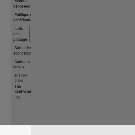
Marques
déposées
Politique de
confidentialité
Lutte
anti-
piratage
Statut des
applications
Contacts
locaux
© 1994-
2026
The
MathWorks,
Inc.