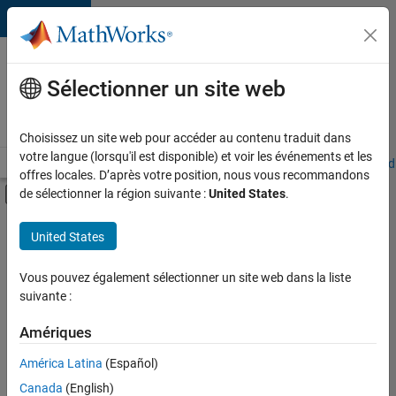
Passer au contenu
Votre
carrière
Sélectionner un site web
chez
MathWorks
Choisissez un site web pour accéder au contenu traduit dans
votre langue (lorsqu'il est disponible) et voir les événements et les
Accueil
Explorer nos opportunités
Adresses de nos bureaux
Étudi
offres locales. D’après votre position, nous vous recommandons
Activer/désactiver l'affichage du menu d
de sélectionner la région suivante :
United States
.
Contenu principal
FILTRER PAR
United States
Programme destiné aux nouvelles carrières (EDG)
+
3
Globalisation
Vous pouvez également sélectionner un site web dans la liste
suivante :
Ingénierie des processus logiciels
Applications et services web
Amériques
Actuellement,
América Latina
(Español)
il n’y a
Canada
(English)
aucune